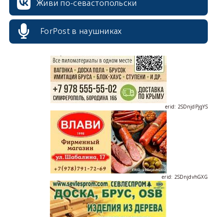
Живи по-севастопольски
erid: 2SDnjcrDNw6
ForPost в наушниках
erid: 2SDnjdPjgYS
erid: 2SDnjdvhGXG
erid: 2SDnjcLUypt