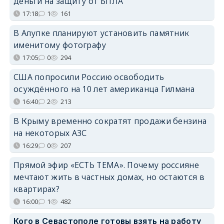
деньги на защиту от БПЛА
17:18
1
161
В Алупке планируют установить памятник
именитому фотографу
17:05
0
294
США попросили Россию освободить
осуждённого на 10 лет американца Гилмана
16:40
2
213
В Крыму временно сократят продажи бензина
на некоторых АЗС
16:29
0
207
Прямой эфир «ЕСТЬ ТЕМА». Почему россияне
мечтают жить в частных домах, но остаются в
квартирах?
16:00
1
482
Кого в Севастополе готовы взять на работу