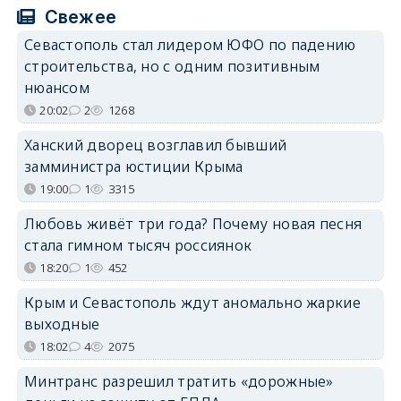
Свежее
Севастополь стал лидером ЮФО по падению
строительства, но с одним позитивным
нюансом
20:02
2
1268
Ханский дворец возглавил бывший
замминистра юстиции Крыма
19:00
1
3315
Любовь живёт три года? Почему новая песня
стала гимном тысяч россиянок
18:20
1
452
Крым и Севастополь ждут аномально жаркие
выходные
18:02
4
2075
Минтранс разрешил тратить «дорожные»