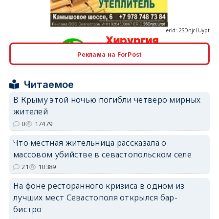
Реклама на ForPost
erid: 2SDnjcrDNw6
Читаемое
В Крыму этой ночью погибли четверо мирных
жителей
0
17479
erid: 2SDnjdPjgYS
Что местная жительница рассказала о
массовом убийстве в севастопольском селе
21
10389
На фоне ресторанного кризиса в одном из
лучших мест Севастополя открылся бар-
бистро
erid: 2SDnjdvhGXG