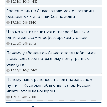
20:01
10
4485
Зооконфликт в Севастополе может оставить
бездомных животных без помощи
17:02
6
3340
Что может измениться в лагере «Чайка» и
батилиманском «профессорском уголке»
20:00
5
3713
Почему у абонентов Севастополя мобильная
связь вела себя по-разному при утреннем
блэкауте
13:00
16
6400
Почему наш бронепоезд стоит на запасном
пути? — Кеворкян объяснил, зачем России
играть вторым номером
18:08
4
2600