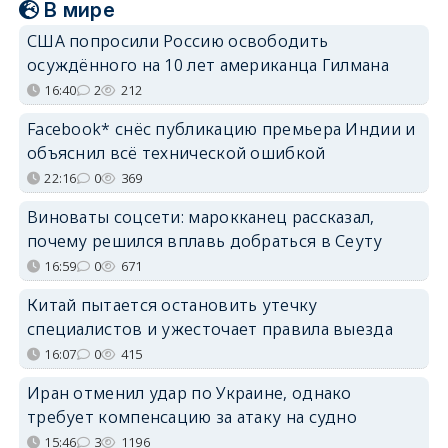
В мире
США попросили Россию освободить
осуждённого на 10 лет американца Гилмана
16:40
2
212
Facebook* снёс публикацию премьера Индии и
объяснил всё технической ошибкой
22:16
0
369
Виноваты соцсети: марокканец рассказал,
почему решился вплавь добраться в Сеуту
16:59
0
671
Китай пытается остановить утечку
специалистов и ужесточает правила выезда
16:07
0
415
Иран отменил удар по Украине, однако
требует компенсацию за атаку на судно
15:46
3
1196