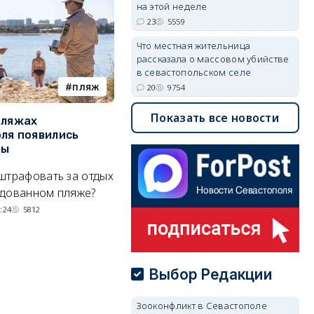
на этой неделе
23
5559
Что местная жительница
рассказала о массовом убийстве
в севастопольском селе
пляж
туризм
20
9754
Показать все новости
пляжах
Двух москвичей на
П
ля появились
сапбордах унесло от берега
о
ры
Крыма на километр в море
б
Е
штрафовать за отдых
Спасатели благополучно
Н
удованном пляже?
вернули туристов обратно на
де
сушу.
:24
5812
29/07/2026 17:03
6370
Выбор Редакции
Зооконфликт в Севастополе