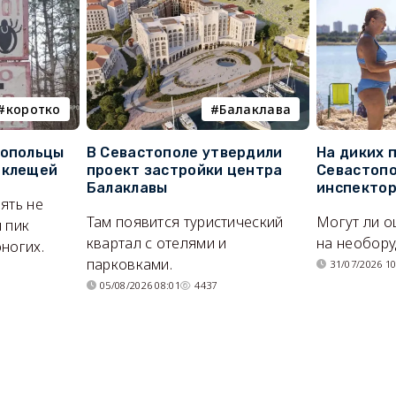
коротко
Балаклава
топольцы
В Севастополе утвердили
На диких 
 клещей
проект застройки центра
Севастопо
Балаклавы
инспекто
ять не
Там появится туристический
Могут ли о
 пик
квартал с отелями и
на необор
ногих.
парковками.
31/07/2026 10
05/08/2026 08:01
4437