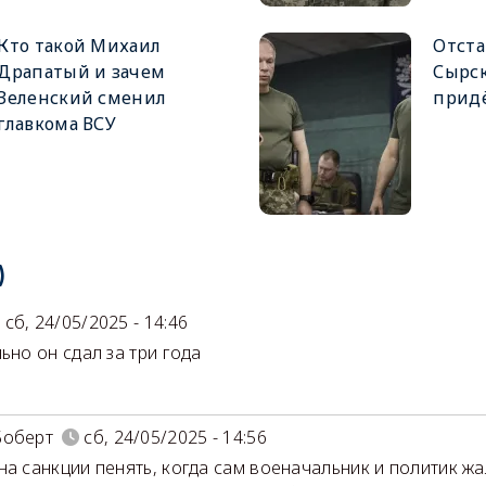
Кто такой Михаил
Отста
Драпатый и зачем
Сырск
Зеленский сменил
придё
главкома ВСУ
)
сб, 24/05/2025 - 14:46
льно он сдал за три года
Боберт
сб, 24/05/2025 - 14:56
на санкции пенять, когда сам военачальник и политик ж