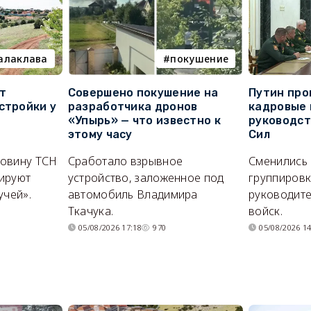
алаклава
покушение
т
Совершено покушение на
Путин про
стройки у
разработчика дронов
кадровые 
«Упырь» — что известно к
руководс
этому часу
Сил
ловину ТСН
Сработало взрывное
Сменились
ируют
устройство, заложенное под
группировк
учей».
автомобиль Владимира
руководите
Ткачука.
войск.
05/08/2026 17:18
970
05/08/2026 14