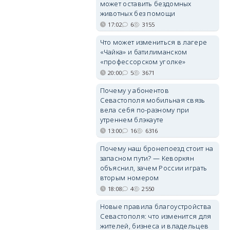
может оставить бездомных
животных без помощи
17:02
6
3155
Что может измениться в лагере
«Чайка» и батилиманском
«профессорском уголке»
20:00
5
3671
Почему у абонентов
Севастополя мобильная связь
вела себя по-разному при
утреннем блэкауте
13:00
16
6316
Почему наш бронепоезд стоит на
запасном пути? — Кеворкян
объяснил, зачем России играть
вторым номером
18:08
4
2550
Новые правила благоустройства
Севастополя: что изменится для
жителей, бизнеса и владельцев