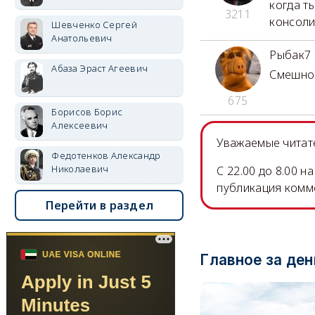
когда т
3211
консоли
Шевченко Сергей
Анатольевич
Рыбак7
Абаза Эраст Агеевич
Смешной
675
Борисов Борис
Алексеевич
Уважаемые читате
Федотенков Александр
Николаевич
C 22.00 до 8.00 
публикация комм
Перейти в раздел
Главное за ден