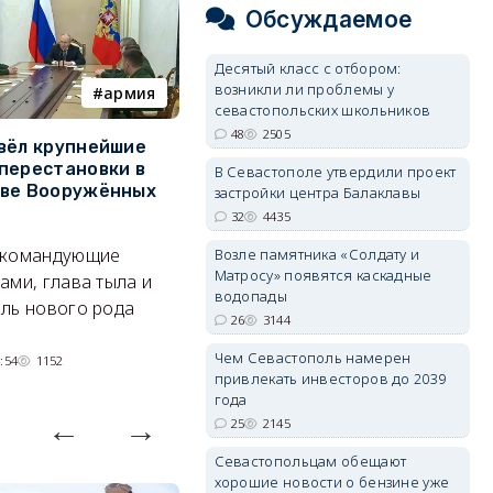
Обсуждаемое
Десятый класс с отбором:
возникли ли проблемы у
армия
Балаклава
севастопольских школьников
48
2505
вёл крупнейшие
В Севастополе утвердили
З
перестановки в
проект застройки центра
м
В Севастополе утвердили проект
тве Вооружённых
Балаклавы
ж
застройки центра Балаклавы
32
4435
Там появится туристический
См
 командующие
Возле памятника «Солдату и
квартал с отелями и
к
Матросу» появятся каскадные
ами, глава тыла и
парковками.
водопады
ль нового рода
05/08/2026 08:01
4438
26
3144
Чем Севастополь намерен
:54
1152
привлекать инвесторов до 2039
года
25
2145
Севастопольцам обещают
хорошие новости о бензине уже