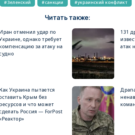
Зеленский
санкции
украинский конфликт
Читать также:
Иран отменил удар по
131 д
Украине, однако требует
извес
компенсацию за атаку на
атак 
судно
Как Украина пытается
Драпа
оставить Крым без
ненав
ресурсов и что может
кома
сделать Россия — ForPost
«Реактор»