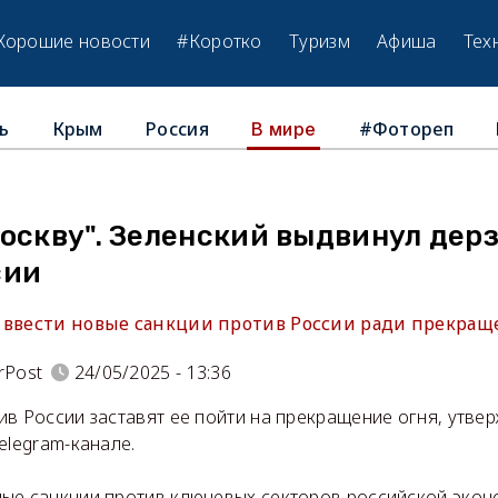
Хорошие новости
#Коротко
Туризм
Афиша
Тех
ь
Крым
Россия
#Фотореп
В мире
оскву". Зеленский выдвинул дер
сии
 ввести новые санкции против России ради прекраще
rPost
24/05/2025 - 13:36
ив России заставят ее пойти на прекращение огня, утве
elegram-канале.
ые санкции против ключевых секторов российской экон