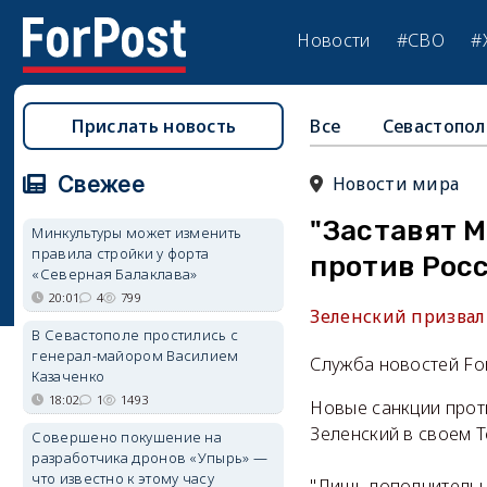
Новости
#СВО
#
Прислать новость
Все
Севастопол
Свежее
Новости мира
"Заставят М
Минкультуры может изменить
правила стройки у форта
против Рос
«Северная Балаклава»
20:01
4
799
Зеленский призвал
В Севастополе простились с
генерал-майором Василием
Служба новостей Fo
Казаченко
18:02
1
1493
Новые санкции прот
Зеленский в своем T
Совершено покушение на
разработчика дронов «Упырь» —
что известно к этому часу
"Лишь дополнительн