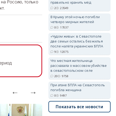
 на Россию, только
правильно хранить мёд
кт.
2
23549
В Крыму этой ночью погибли
четверо мирных жителей
erid: 2SDnjdvhGXG
0
17037
«Чудом живы»: в Севастополе
две семьи остались без жилья
после налёта украинских БПЛА
9
12075
Что местная жительница
период
рассказала о массовом убийстве
в севастопольском селе
20
9758
При атаке БПЛА на Севастополь
погибла женщина
0
9497
Показать все новости