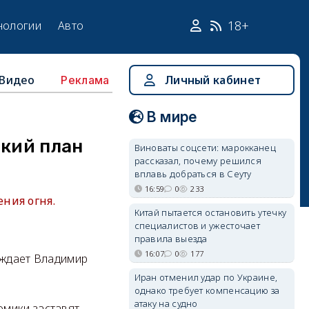
18+
нологии
Авто
Видео
Личный кабинет
Реклама
В мире
зкий план
Виноваты соцсети: марокканец
рассказал, почему решился
вплавь добраться в Сеуту
16:59
0
233
ния огня.
Китай пытается остановить утечку
специалистов и ужесточает
правила выезда
16:07
0
177
рждает Владимир
Иран отменил удар по Украине,
однако требует компенсацию за
атаку на судно
омики заставят