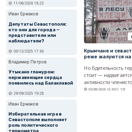
11/06/2026 18:23
Иван Ермаков
Депутаты Севастополя:
кто они для города —
представители или
наблюдатели?
Крымчане и севас
03/12/2025 17:36
реже жалуются на
Владимир Петров
Но бдительность тер
Утыкано гламуром:
стоит — надвигается
нержавеющие сердца
активности членисто
появились над Балаклавой
05/08/2026 12:43
131
29/09/2025 19:28
Иван Ермаков
Избирательная игра в
Севастополе выполняет
роль политического
термометра