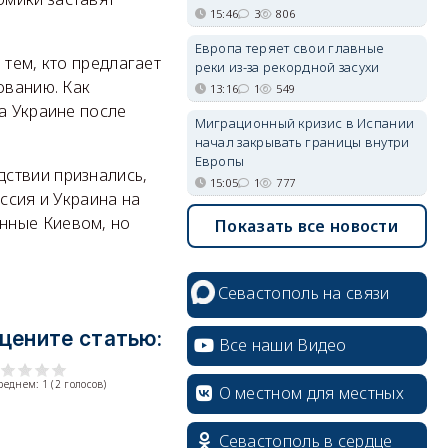
15:46
3
806
Европа теряет свои главные
 тем, кто предлагает
реки из-за рекордной засухи
ованию. Как
13:16
1
549
а Украине после
Миграционный кризис в Испании
начал закрывать границы внутри
Европы
ствии признались,
15:05
1
777
ссия и Украина на
нные Киевом, но
Показать все новости
Севастополь на связи
цените статью:
Все наши Видео
среднем:
1
(
2
голосов)
О местном для местных
Севастополь в сердце