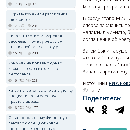
17:18
2
970
Москву прекратить о
В Крыму изменили расписание
В среду глава МИД С
электричек
сперва заключить пр
17:02
0
2385
напомнил министр, З
Виноваты соцсети: марокканец
соглашения об урег
рассказал, почему решился
вплавь добраться в Сеуту
Затем были нарушен
16:59
0
233
что они были нужны 
Крымчан на полевых кухнях
переговорах в Стам
кормят повара из элитных
Запад запретил ему 
ресторанов
16:47
1
228
Источники
РИА нов
1317
Китай пытается остановить утечку
специалистов и ужесточает
Поделитесь:
правила выезда
16:07
0
177
Севастопольскому Фиоленту к
сентябрю обещают новое
пространство для отдыха