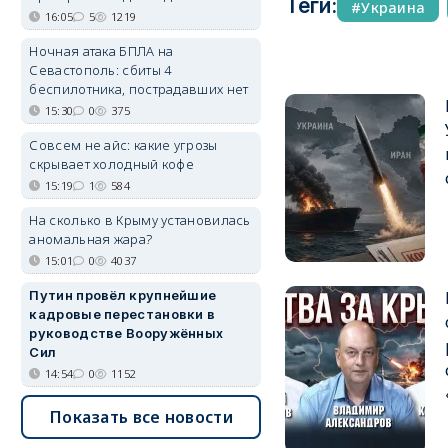
Теги:
Украина
16:05
5
1219
Ночная атака БПЛА на
Севастополь: сбиты 4
беспилотника, пострадавших нет
15:30
0
375
Совсем не айс: какие угрозы
скрывает холодный кофе
15:19
1
584
На сколько в Крыму установилась
аномальная жара?
15:01
0
4037
Путин провёл крупнейшие
кадровые перестановки в
руководстве Вооружённых
Сил
14:54
0
1152
Показать все новости