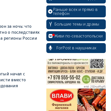
Раньше всех и прямо в
телефон
Большие темы и драмы
рон за ночь: что
тно о последствиях
erid: 2SDnjcrDNw6
Живи по-севастопольски
на регионы России
ForPost в наушниках
erid: 2SDnjdPjgYS
тый начал с
исти вместо
ндования
erid: 2SDnjdvhGXG