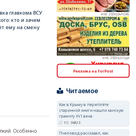
вка главкома ВСУ
ого: кто и зачем
т ему на смену
erid: 2SDnjcLUypt
Реклама на ForPost
erid: 2SDnjcrDNw6
Читаемое
Как в Крыму в переплёте
старинной книги нашли ханскую
грамоту XVI века
1
36823
erid: 2SDnjdPjgYS
алкий. Особенно
Пчеловод рассказал, как