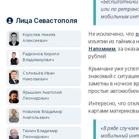
«Беспилотники
или по ретранс
мобильным инт
Лица Севастополя
Не исключено, что
о
Королев Никита
Алексеевич
изъятии из тайника 
Напомним
, за ока
Радионов Кирилл
рублей.
Владимирович
Крымчане уже успели
Соловьёв Иван
знакомый с ситуацие
Николаевич
заметны в ночное вр
простые автомобилис
Ярышкин Анатолий
Леонидович
Интересно, что откл
картами материковы
Новиков Владимир
Анатольевич
«В ряде случа
Тюнин Владимир
мобильный инт
Леонидович