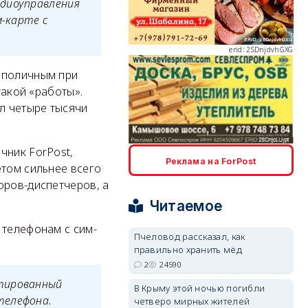
адиоуправления
м-карте с
erid: 2SDnjdvhGXG
с поличным при
такой «работы».
л четыре тысячи
erid: 2SDnjcLUypt
чник ForPost,
Реклама на ForPost
етом сильнее всего
оров-диспетчеров, а
Читаемое
 телефонам с сим-
Пчеловод рассказал, как
правильно хранить мёд
erid: 2SDnjcrDNw6
2
24590
нтированный
В Крыму этой ночью погибли
телефона.
четверо мирных жителей