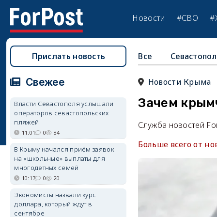
Новости
#СВО
#
Прислать новость
Все
Севастопол
Свежее
Новости Крыма
Зачем крым
Власти Севастополя услышали
операторов севастопольских
пляжей
Служба новостей Fo
11:01
0
84
Больше всего от н
В Крыму начался приём заявок
на «школьные» выплаты для
многодетных семей
10:17
0
20
Экономисты назвали курс
доллара, который ждут в
сентябре