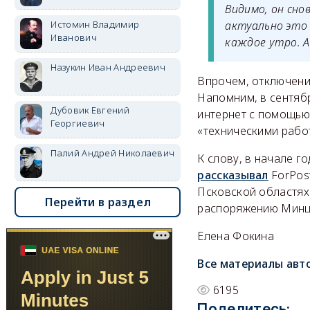
Видимо, он сно
Истомин Владимир
актуально это 
Иванович
каждое утро. А
Назукин Иван Андреевич
Впрочем, отключени
Напомним, в сентяб
Дубовик Евгений
интернет с помощью
Георгиевич
«техническими рабо
Палий Андрей Николаевич
К слову, в начале г
рассказывал
ForPost
Псковской областях 
Перейти в раздел
распоряжению Минци
Елена Фокина
Все материалы авт
6195
Поделитесь: