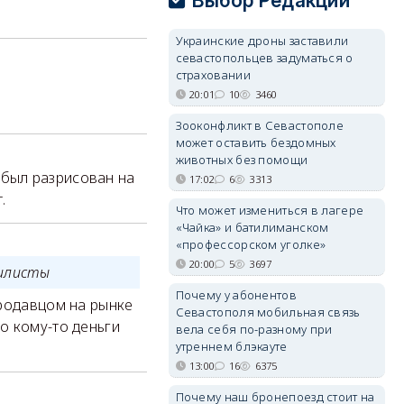
Выбор Редакции
Украинские дроны заставили
севастопольцев задуматься о
страховании
20:01
10
3460
Зооконфликт в Севастополе
может оставить бездомных
животных без помощи
 был разрисован на
17:02
6
3313
.
Что может измениться в лагере
«Чайка» и батилиманском
«профессорском уголке»
20:00
5
3697
билисты
Почему у абонентов
продавцом на рынке
Севастополя мобильная связь
о кому-то деньги
вела себя по-разному при
утреннем блэкауте
13:00
16
6375
Почему наш бронепоезд стоит на