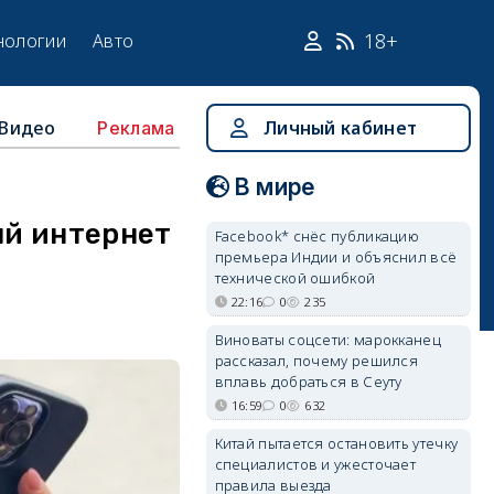
18+
нологии
Авто
Видео
Личный кабинет
Реклама
В мире
ый интернет
Facebook* снёс публикацию
премьера Индии и объяснил всё
технической ошибкой
22:16
0
235
Виноваты соцсети: марокканец
рассказал, почему решился
вплавь добраться в Сеуту
16:59
0
632
Китай пытается остановить утечку
специалистов и ужесточает
правила выезда