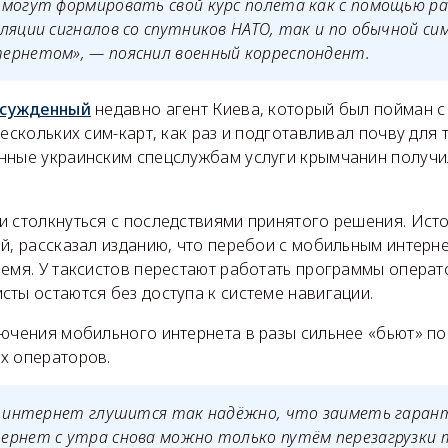
 могут формировать свой курс полёта как с помощью р
ляции сигналов со спутников НАТО, так и по обычной си
ернетом», — пояснил военный корреспондент.
сужденный
недавно агент Киева, который был пойман 
нескольких сим-карт, как раз и подготавливал почву для 
занные украинским спецслужбам услуги крымчанин получи
 столкнуться с последствиями принятого решения. Исто
й, рассказал изданию, что перебои с мобильным интерн
емя. У таксистов перестают работать программы операт
ты остаются без доступа к системе навигации.
ючения мобильного интернета в разы сильнее «бьют» по
х операторов.
ев интернет глушится так надёжно, что заиметь гара
ернет с утра снова можно только путём перезагрузки 