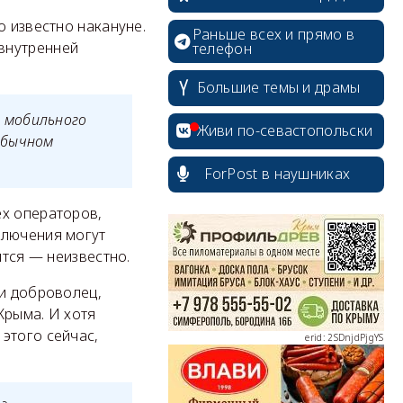
о известно накануне.
Раньше всех и прямо в
внутренней
телефон
Большие темы и драмы
 мобильного
Живи по-севастопольски
обычном
ForPost в наушниках
erid: 2SDnjcrDNw6
ех операторов,
ключения могут
ится — неизвестно.
 и доброволец,
Крыма. И хотя
этого сейчас,
erid: 2SDnjdPjgYS