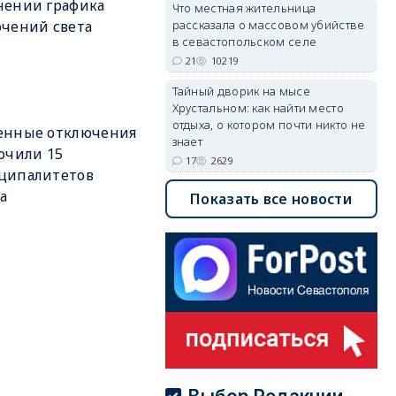
нении графика
Что местная жительница
рассказала о массовом убийстве
чений света
в севастопольском селе
21
10219
Тайный дворик на мысе
Хрустальном: как найти место
отдыха, о котором почти никто не
енные отключения
знает
очили 15
17
2629
ципалитетов
а
Показать все новости