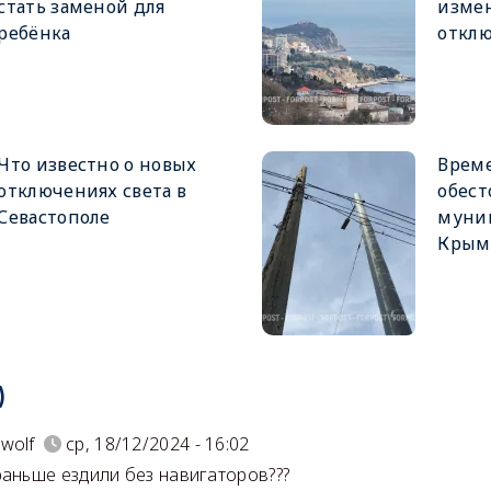
стать заменой для
изме
ребёнка
отклю
Что известно о новых
Врем
отключениях света в
обест
Севастополе
муни
Крым
)
wolf
ср, 18/12/2024 - 16:02
раньше ездили без навигаторов???