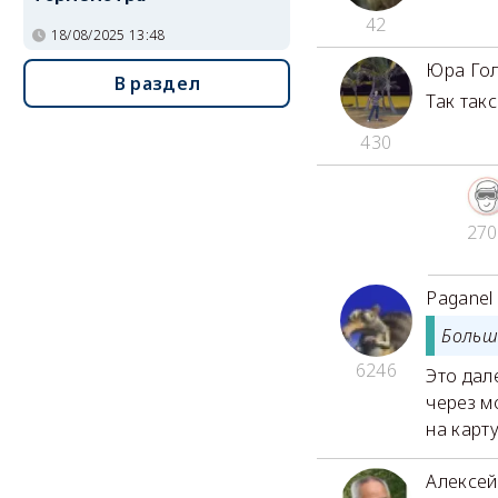
42
18/08/2025 13:48
Юра Го
В раздел
Так так
430
270
Paganel
Больш
6246
Это дал
через м
на карту
Алексей