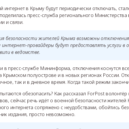
й интернет в Крыму будут периодически отключать, стал
поделилась пресс-служба регионального Министерства 
и и связи.
ния безопасности жителей Крыма возможны отключения
е интернет-провайдеры будут предоставлять услуги в 
вили в ведомстве.
ли в пресс-службе Мининформа, отключения коснутся вс
а Крымском полуострове и в новых регионах России. От
очное, так и в дневное время. Когда такой режим законч
пытаются обезопасить? Как рассказал ForPost волонтёр
ов, сейчас речь идёт о военной безопасности жителей 
ого интернета сопряжено с неудобствами, обойтись без 
ник издания, просто невозможно.