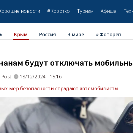
Хорошие новости
#Коротко
Туризм
Афиша
Тех
ь
Россия
В мире
#Фотореп
Крым
чанам будут отключать мобильн
rPost
18/12/2024 - 15:16
овых мер безопасности страдают автомобилисты.