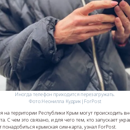
Иногда телефон приходится перезагружать.
Фото:
Неонилла Кудрик|ForPost
ря на территории Республики Крым могут происходить в
а. С чем это связано, и для чего тем, кто запускает укр
 понадобиться крымская сим-карта, узнал ForPost.