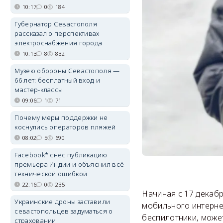
10:17
0
184
Губернатор Севастополя
рассказал о перспективах
электроснабжения города
10:13
8
832
Музею обороны Севастополя —
66 лет: бесплатный вход и
мастер-классы
09:06
1
71
Почему меры поддержки не
коснулись операторов пляжей
08:02
5
690
Facebook* снёс публикацию
премьера Индии и объяснил всё
технической ошибкой
22:16
0
235
Начиная с 17 декаб
Украинские дроны заставили
мобильного интернет
севастопольцев задуматься о
беспилотники, может
страховании