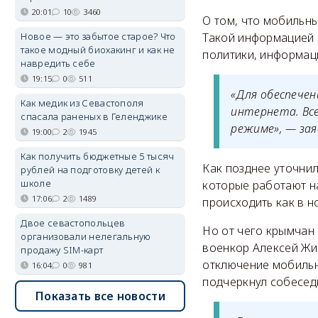
20:01
10
3460
О том, что мобильны
Новое — это забытое старое? Что
Такой информацией 
такое модный биохакинг и как не
политики, информаци
навредить себе
19:15
0
511
«Для обеспече
Как медик из Севастополя
интернета. Вс
спасала раненых в Геленджике
режиме», — зая
19:00
2
1945
Как получить бюджетные 5 тысяч
Как позднее уточни
рублей на подготовку детей к
школе
которые работают н
17:06
2
1489
происходить как в н
Двое севастопольцев
Но от чего крымчан 
организовали нелегальную
военкор Алексей Жив
продажу SIM-карт
отключение мобильн
16:04
0
981
подчеркнул собесед
Показать все новости