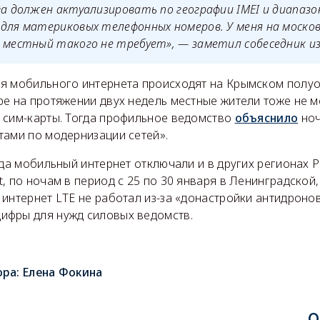
ва должен актуализировать по географии IMEI и диапазон
для материковых телефонных номеров. У меня на моско
 местный такого не требует», — заметил собеседник из
я мобильного интернета происходят на Крымском полуо
ре на протяжении двух недель местные жители тоже не м
 сим-карты. Тогда профильное ведомство
объяснило
ноч
тами по модернизации сетей».
ода мобильный интернет отключали и в других регионах Р
, по ночам в период с 25 по 30 января в Ленинградской
интернет LTE не работал из-за «донастройки антидроно
фры для нужд силовых ведомств.
ора:
Елена Фокина
О