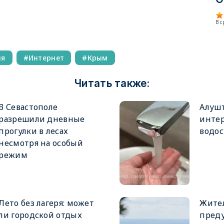
В 
ия
Интернет
Крым
Читать также:
В Севастополе
Алушт
разрешили дневные
инте
прогулки в лесах
водо
несмотря на особый
режим
Лето без лагеря: может
Жите
ли городской отдых
пред