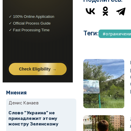
Теги:
ограничен
Мнения
Денис Канаев
Слово "Украина" не
принадлежит этому
монстру Зеленскому