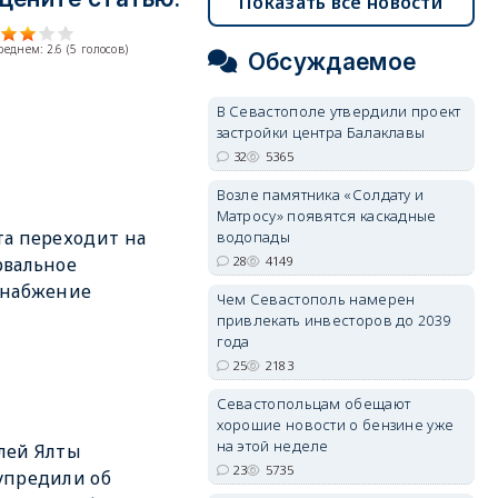
Показать все новости
среднем:
2.6
(
5
голосов)
Обсуждаемое
В Севастополе утвердили проект
застройки центра Балаклавы
32
5365
Возле памятника «Солдату и
Матросу» появятся каскадные
а переходит на
водопады
28
4149
рвальное
снабжение
Чем Севастополь намерен
привлекать инвесторов до 2039
года
25
2183
Севастопольцам обещают
хорошие новости о бензине уже
на этой неделе
лей Ялты
23
5735
упредили об