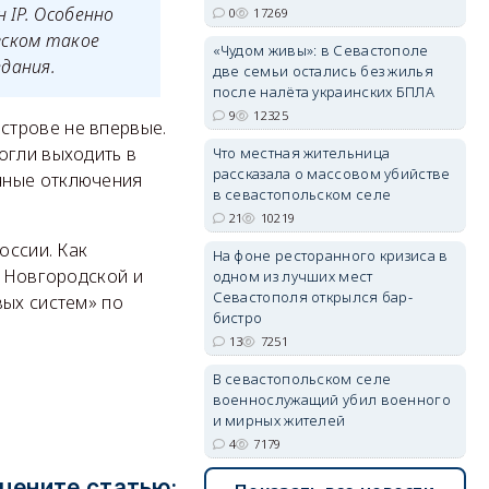
 IP. Особенно
0
17269
вском такое
«Чудом живы»: в Севастополе
дания.
erid: 2SDnjdPjgYS
две семьи остались без жилья
после налёта украинских БПЛА
9
12325
строве не впервые.
огли выходить в
Что местная жительница
рассказала о массовом убийстве
ные отключения
в севастопольском селе
21
10219
erid: 2SDnjdvhGXG
оссии. Как
На фоне ресторанного кризиса в
, Новгородской и
одном из лучших мест
Севастополя открылся бар-
вых систем» по
бистро
13
7251
В севастопольском селе
военнослужащий убил военного
и мирных жителей
4
7179
цените статью: