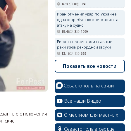
16:07
0
368
Иран отменил удар по Украине,
однако требует компенсацию за
атаку на судно
15:46
3
1099
Европа теряет свои главные
реки из-за рекордной засухи
13:16
1
655
Показать все новости
Севастополь на связи
Все наши Видео
незапные отключения
О местном для местных
аинские
Севастополь в сердце