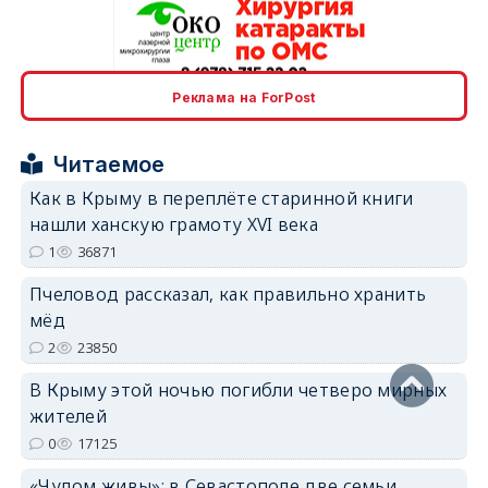
erid: 2SDnjcrDNw6
Реклама на ForPost
Читаемое
Как в Крыму в переплёте старинной книги
нашли ханскую грамоту XVI века
erid: 2SDnjdPjgYS
1
36871
Пчеловод рассказал, как правильно хранить
мёд
2
23850
В Крыму этой ночью погибли четверо мирных
erid: 2SDnjdvhGXG
жителей
0
17125
«Чудом живы»: в Севастополе две семьи