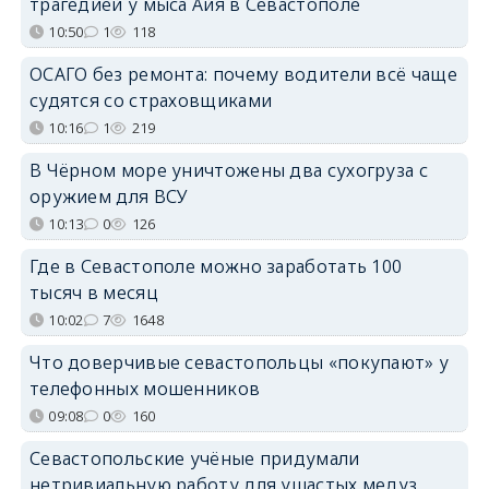
трагедией у мыса Айя в Севастополе
10:50
1
118
ОСАГО без ремонта: почему водители всё чаще
судятся со страховщиками
10:16
1
219
В Чёрном море уничтожены два сухогруза с
оружием для ВСУ
10:13
0
126
Где в Севастополе можно заработать 100
тысяч в месяц
10:02
7
1648
Что доверчивые севастопольцы «покупают» у
телефонных мошенников
09:08
0
160
Севастопольские учёные придумали
нетривиальную работу для ушастых медуз