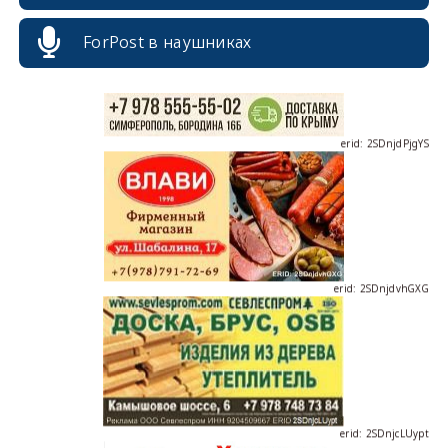
ForPost в наушниках
erid: 2SDnjdPjgYS
erid: 2SDnjdvhGXG
erid: 2SDnjcLUypt