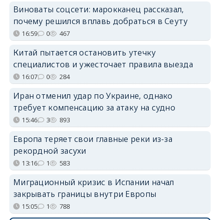
Виноваты соцсети: марокканец рассказал,
почему решился вплавь добраться в Сеуту
16:59
0
467
Китай пытается остановить утечку
специалистов и ужесточает правила выезда
16:07
0
284
Иран отменил удар по Украине, однако
требует компенсацию за атаку на судно
15:46
3
893
Европа теряет свои главные реки из-за
рекордной засухи
13:16
1
583
Миграционный кризис в Испании начал
закрывать границы внутри Европы
15:05
1
788