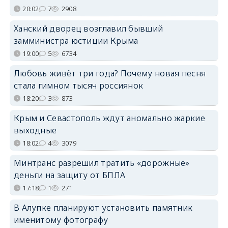
20:02
7
2908
Ханский дворец возглавил бывший
замминистра юстиции Крыма
19:00
5
6734
Любовь живёт три года? Почему новая песня
стала гимном тысяч россиянок
18:20
3
873
Крым и Севастополь ждут аномально жаркие
выходные
18:02
4
3079
Минтранс разрешил тратить «дорожные»
деньги на защиту от БПЛА
17:18
1
271
В Алупке планируют установить памятник
именитому фотографу