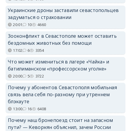
Украинские дроны заставили севастопольцев
задуматься о страховании
20:01
10
4660
Зооконфликт в Севастополе может оставить
бездомных животных без помощи
17:02
6
3354
Что может измениться в лагере «Чайка» и
батилиманском «профессорском уголке»
20:00
5
3722
Почему у абонентов Севастополя мобильная
связь вела себя по-разному при утреннем
блэкауте
13:00
16
6408
Почему наш бронепоезд стоит на запасном
пути? — Кеворкян объяснил, зачем России