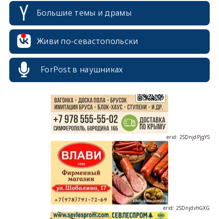
Большие темы и драмы
erid: 2SDnjcrDNw6
Живи по-севастопольски
ForPost в наушниках
erid: 2SDnjdPjgYS
erid: 2SDnjdvhGXG