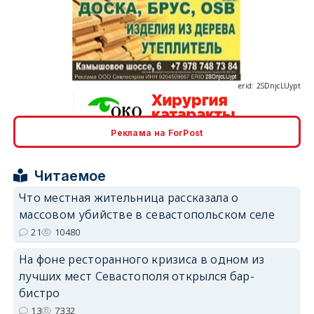
erid: 2SDnjcLUypt
Реклама на ForPost
erid: 2SDnjcrDNw6
Читаемое
Что местная жительница рассказала о
массовом убийстве в севастопольском селе
21
10480
erid: 2SDnjdPjgYS
На фоне ресторанного кризиса в одном из
лучших мест Севастополя открылся бар-
бистро
13
7332