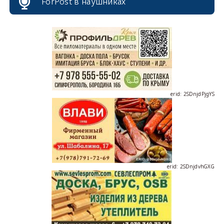
ForPost в наушниках
erid: 2SDnjdPjgYS
erid: 2SDnjdvhGXG
erid: 2SDnjcLUypt