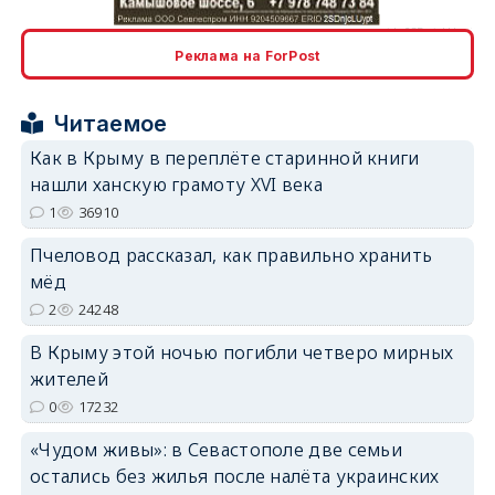
Реклама на ForPost
Читаемое
erid: 2SDnjcrDNw6
Как в Крыму в переплёте старинной книги
нашли ханскую грамоту XVI века
1
36910
Пчеловод рассказал, как правильно хранить
мёд
erid: 2SDnjdPjgYS
2
24248
В Крыму этой ночью погибли четверо мирных
жителей
0
17232
erid: 2SDnjdvhGXG
«Чудом живы»: в Севастополе две семьи
остались без жилья после налёта украинских