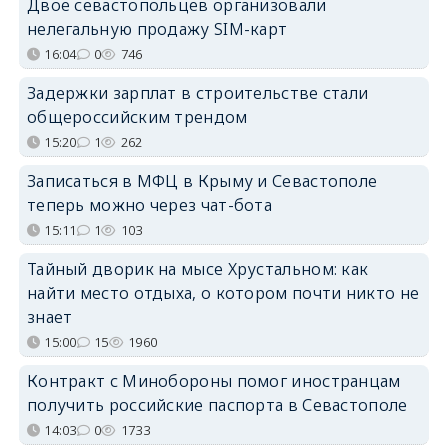
Двое севастопольцев организовали
нелегальную продажу SIM-карт
16:04
0
746
Задержки зарплат в строительстве стали
общероссийским трендом
15:20
1
262
Записаться в МФЦ в Крыму и Севастополе
теперь можно через чат-бота
15:11
1
103
Тайный дворик на мысе Хрустальном: как
найти место отдыха, о котором почти никто не
знает
15:00
15
1960
Контракт с Минобороны помог иностранцам
получить российские паспорта в Севастополе
14:03
0
1733