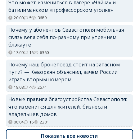
Что может измениться в лагере «Чайка» и
батилиманском «профессорском уголке»
20:00
5
3689
Почему у абонентов Севастополя мобильная
связь вела себя по-разному при утреннем
блэкауте
13:00
16
6360
Почему наш бронепоезд стоит на запасном
пути? — Кеворкян объяснил, зачем России
играть вторым номером
18:08
4
2574
Новые правила благоустройства Севастополя:
что изменится для жителей, бизнеса и
владельцев домов
08:04
15
2381
Показать все новости