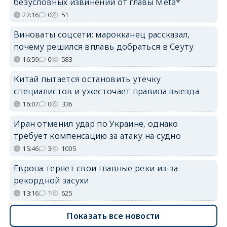
безусловных извинений от главы Meta*
22:16
0
51
Виноваты соцсети: марокканец рассказал,
почему решился вплавь добраться в Сеуту
16:59
0
583
Китай пытается остановить утечку
специалистов и ужесточает правила выезда
16:07
0
336
Иран отменил удар по Украине, однако
требует компенсацию за атаку на судно
15:46
3
1005
Европа теряет свои главные реки из-за
рекордной засухи
13:16
1
625
Показать все новости