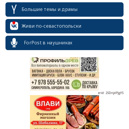
Большие темы и драмы
Живи по-севастопольски
erid: 2SDnjcrDNw6
ForPost в наушниках
erid: 2SDnjdPjgYS
erid: 2SDnjdvhGXG