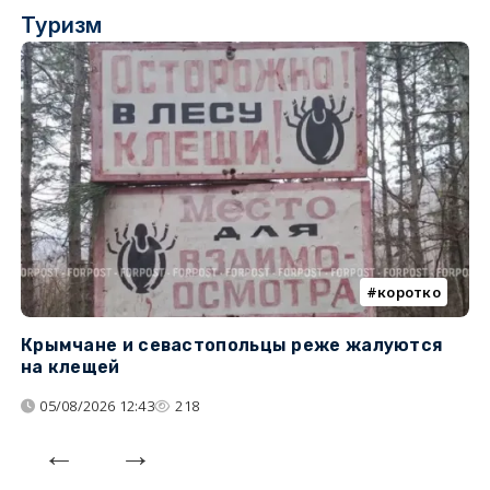
Туризм
коротко
Крымчане и севастопольцы реже жалуются
В
на клещей
ц
05/08/2026 12:43
218