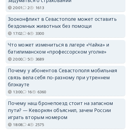
задуматься о страховании
20:01
2
1613
Зооконфликт в Севастополе может оставить
бездомных животных без помощи
17:02
6
3300
Что может измениться в лагере «Чайка» и
батилиманском «профессорском уголке»
20:00
5
3689
Почему у абонентов Севастополя мобильная
связь вела себя по-разному при утреннем
блэкауте
13:00
16
6360
Почему наш бронепоезд стоит на запасном
пути? — Кеворкян объяснил, зачем России
играть вторым номером
18:08
4
2575