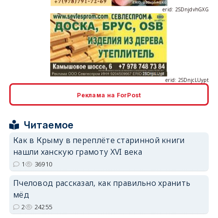
erid: 2SDnjcLUypt
Реклама на ForPost
erid: 2SDnjcrDNw6
Читаемое
Как в Крыму в переплёте старинной книги
нашли ханскую грамоту XVI века
1
36910
Пчеловод рассказал, как правильно хранить
erid: 2SDnjdPjgYS
мёд
2
24255