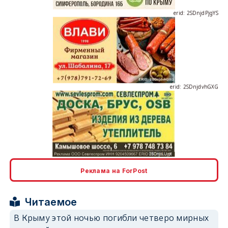
erid: 2SDnjdvhGXG
erid: 2SDnjcLUypt
Реклама на ForPost
Читаемое
erid: 2SDnjcrDNw6
В Крыму этой ночью погибли четверо мирных