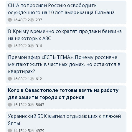
США попросили Россию освободить
осуждённого на 10 лет американца Гилмана
16:40
2
297
В Крыму временно сократят продажи бензина
на некоторых АЗС
16:29
0
316
Прямой эфир «ЕСТЬ ТЕМА». Почему россияне
мечтают жить в частных домах, но остаются в
квартирах?
16:00
1
612
Кого в Севастополе готовы взять на работу
для защиты города от дронов
15:13
0
5647
Украинский БЭК выгнал отдыхающих с пляжей
Ялты
14:15
5
4979