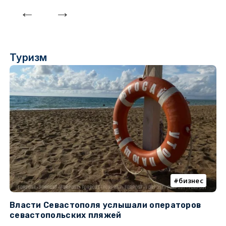
Туризм
бизнес
Власти Севастополя услышали операторов
П
севастопольских пляжей
о