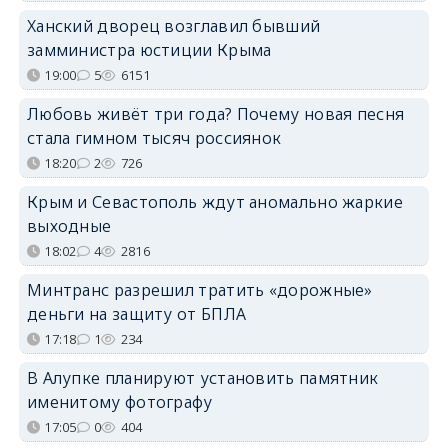
Ханский дворец возглавил бывший
замминистра юстиции Крыма
19:00
5
6151
Любовь живёт три года? Почему новая песня
стала гимном тысяч россиянок
18:20
2
726
Крым и Севастополь ждут аномально жаркие
выходные
18:02
4
2816
Минтранс разрешил тратить «дорожные»
деньги на защиту от БПЛА
17:18
1
234
В Алупке планируют установить памятник
именитому фотографу
17:05
0
404