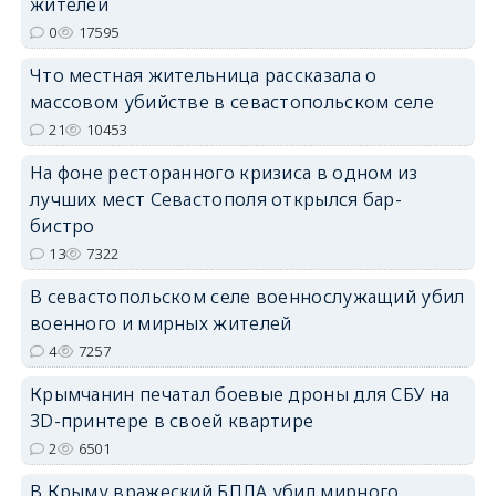
жителей
0
17595
Что местная жительница рассказала о
массовом убийстве в севастопольском селе
erid: 2SDnjdPjgYS
21
10453
На фоне ресторанного кризиса в одном из
лучших мест Севастополя открылся бар-
бистро
13
7322
erid: 2SDnjdvhGXG
В севастопольском селе военнослужащий убил
военного и мирных жителей
4
7257
Крымчанин печатал боевые дроны для СБУ на
3D-принтере в своей квартире
2
6501
В Крыму вражеский БПЛА убил мирного