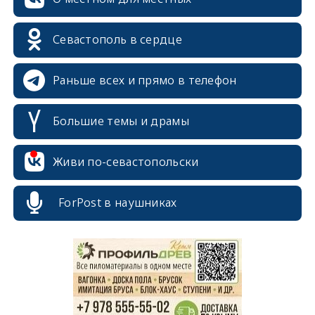
Севастополь в сердце
Раньше всех и прямо в телефон
Большие темы и драмы
Живи по-севастопольски
erid: 2SDnjcrDNw6
ForPost в наушниках
erid: 2SDnjdPjgYS