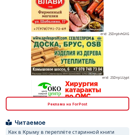
erid: 2SDnjdvhGXG
erid: 2SDnjcLUypt
Реклама на ForPost
erid: 2SDnjcrDNw6
Читаемое
Как в Крыму в переплёте старинной книги