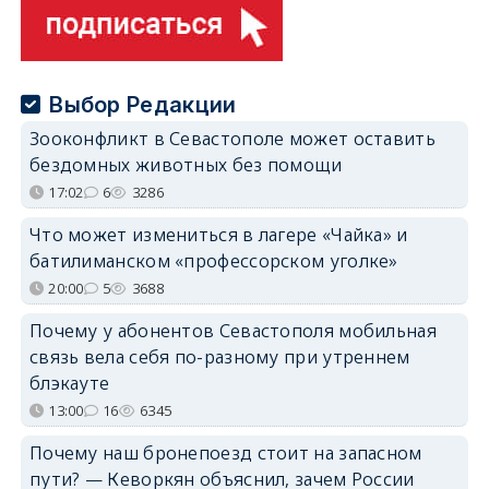
Выбор Редакции
Зооконфликт в Севастополе может оставить
бездомных животных без помощи
17:02
6
3286
Что может измениться в лагере «Чайка» и
батилиманском «профессорском уголке»
20:00
5
3688
Почему у абонентов Севастополя мобильная
связь вела себя по-разному при утреннем
блэкауте
13:00
16
6345
Почему наш бронепоезд стоит на запасном
пути? — Кеворкян объяснил, зачем России