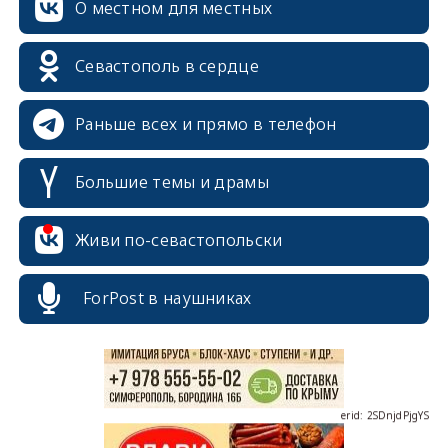
О местном для местных
Севастополь в сердце
Раньше всех и прямо в телефон
Большие темы и драмы
erid: 2SDnjcrDNw6
Живи по-севастопольски
ForPost в наушниках
erid: 2SDnjdPjgYS