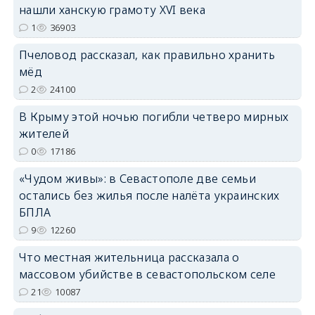
нашли ханскую грамоту XVI века
1
36903
erid: 2SDnjdPjgYS
Пчеловод рассказал, как правильно хранить
мёд
2
24100
В Крыму этой ночью погибли четверо мирных
жителей
erid: 2SDnjdvhGXG
0
17186
«Чудом живы»: в Севастополе две семьи
остались без жилья после налёта украинских
БПЛА
9
12260
Что местная жительница рассказала о
массовом убийстве в севастопольском селе
21
10087