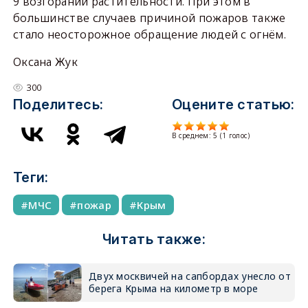
9 возгораний растительности. При этом в
большинстве случаев причиной пожаров также
стало неосторожное обращение людей с огнём.
Оксана Жук
300
Поделитесь:
Оцените статью:
В среднем:
5
(
1
голос)
Теги:
МЧС
пожар
Крым
Читать также:
Двух москвичей на сапбордах унесло от
берега Крыма на километр в море