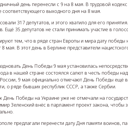
дничный день перенесли с 9 на 8 мая. В трудовой кодекс
е соответствующего выходного дня на 8 мая.
овали 317 депутатов, и этого хватило для его принятия
. Ещё 35 депутатов не стали принимать участие в голос
руют тем, что в ряде стран Европы и мира дату победы 
8 мая. В этот день в Берлине представители нацистско
здновать День Победы 9 мая установилась непосредстве
ода в нашей стране состоялся салют в честь победы на
России, 9 мая официально отмечают День Победы ещё в 
сти, о ряде бывших республик СССР, а также Сербии.
ак День Победы на Украине уже не отмечали на государс
имир Зеленский внёс в парламент проект закона, чтобы 
ально.
ополе предлагали перенести дату Дня памяти воинов, п