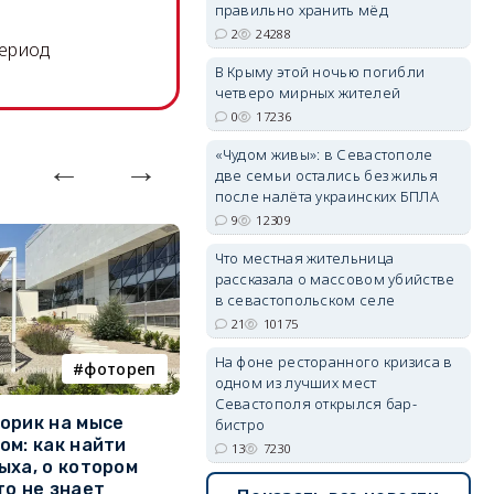
правильно хранить мёд
2
24288
период
erid: 2SDnjdPjgYS
В Крыму этой ночью погибли
четверо мирных жителей
0
17236
«Чудом живы»: в Севастополе
две семьи остались без жилья
после налёта украинских БПЛА
erid: 2SDnjdvhGXG
9
12309
Что местная жительница
рассказала о массовом убийстве
в севастопольском селе
21
10175
На фоне ресторанного кризиса в
фотореп
работа
одном из лучших мест
Севастополя открылся бар-
орик на мысе
Где в Севастополе можно
М
бистро
ом: как найти
заработать 100 тысяч в
и
13
7230
ыха, о котором
месяц
ф
то не знает
Б