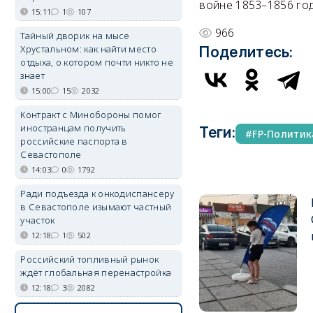
войне 1853–1856 год
15:11
1
107
966
Тайный дворик на мысе
Хрустальном: как найти место
Поделитесь:
отдыха, о котором почти никто не
знает
15:00
15
2032
Контракт с Минобороны помог
иностранцам получить
Теги:
FP-Политик
российские паспорта в
Севастополе
14:03
0
1792
Ради подъезда к онкодиспансеру
в Севастополе изымают частный
участок
12:18
1
502
Российский топливный рынок
ждёт глобальная перенастройка
12:18
3
2082