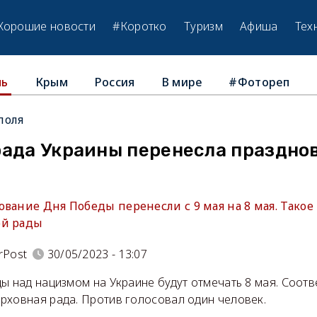
Хорошие новости
#Коротко
Туризм
Афиша
Тех
Крым
Россия
В мире
#Фотореп
ль
поля
рада Украины перенесла праздно
ование Дня Победы перенесли с 9 мая на 8 мая. Тако
ой рады
rPost
30/05/2023 - 13:07
ды над нацизмом на Украине будут отмечать 8 мая. Соот
рховная рада. Против голосовал один человек.