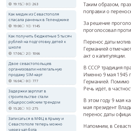
Таким образом, праз
19:15
0
263
поправки о перенос
Как медик из Севастополя
спасала раненых в Геленджике
За решение проголос
19:00
1
1145
проголосовал против
Как получить бюджетные 5 тысяч
Перенос даты мотиви
рублей на подготовку детей к
школе
Германией отмечают 
17:06
2
1066
акт о капитуляции.
Двое севастопольцев
В СССР традиция пра
организовали нелегальную
Именно 9 мая 1945 г
продажу SIM-карт
Германией. Помимо 
16:04
0
777
Речь идёт, в частно
Задержки зарплат в
строительстве стали
В этом году 9 мая к
общероссийским трендом
мая президент Влад
15:20
1
275
перенос даты офици
Записаться в МФЦ в Крыму и
Севастополе теперь можно
Напомним, в Севаст
через чат-бота