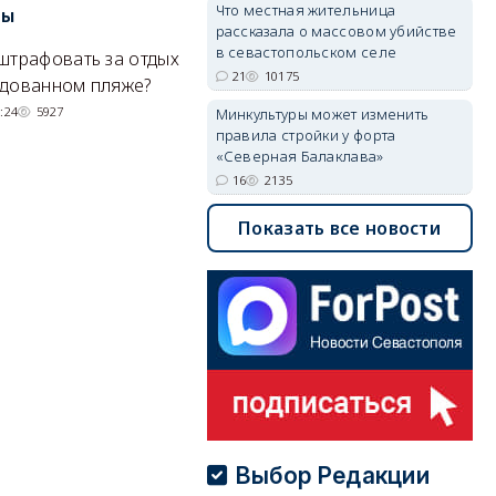
Что местная жительница
ры
Крыма на километр в море
б
рассказала о массовом убийстве
Е
в севастопольском селе
штрафовать за отдых
Спасатели благополучно
21
10175
Н
удованном пляже?
вернули туристов обратно на
де
сушу.
:24
5927
Минкультуры может изменить
правила стройки у форта
29/07/2026 17:03
6380
«Северная Балаклава»
16
2135
Показать все новости
Выбор Редакции