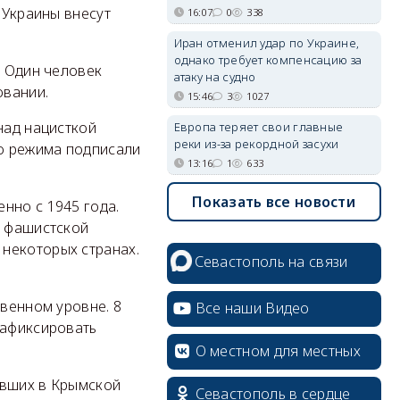
 Украины внесут
16:07
0
338
Иран отменил удар по Украине,
однако требует компенсацию за
. Один человек
атаку на судно
овании.
15:46
3
1027
над нацисткой
Европа теряет свои главные
реки из-за рекордной засухи
го режима подписали
13:16
1
633
Показать все новости
нно с 1945 года.
д фашистской
некоторых странах.
Севастополь на связи
твенном уровне. 8
Все наши Видео
зафиксировать
О местном для местных
авших в Крымской
Севастополь в сердце