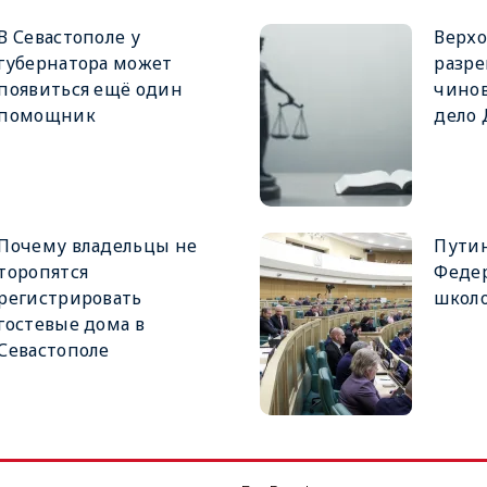
В Севастополе у
Верхо
губернатора может
разре
появиться ещё один
чинов
помощник
дело
Почему владельцы не
Путин
торопятся
Феде
регистрировать
школ
гостевые дома в
Севастополе