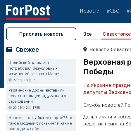
Новости
#СВО
#
Прислать новость
Все
Севастопо
Свежее
Новости Севасто
Верховная 
Индийский парламент
потребовал безусловных
Победы
извинений от главы Meta*
22:16
0
65
На Украине праздн
Украинские дроны заставили
депутаты Верховн
севастопольцев задуматься о
страховании
Служба новостей Fo
20:01
2
1755
День памяти и побе
Новое — это забытое старое? Что
такое модный биохакинг и как не
решение приняла Ве
навредить себе