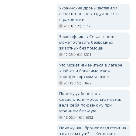
Украинские дроны заставили
севастопольцев задуматься о
страховании
20:01
2
1755
Зооконфликт в Севастополе
может оставить бездомных
животных без помощи
17:02
6
3301
Что может измениться в лагере
«Чайка» и батилиманском
«профессорском уголке»
20:00
5
3692
Почему у абонентов
Севастополя мобильная связь
вела себя по-разному при
утреннем блэкауте
13:00
16
6362
Почему наш бронепоезд стоит на
запасном пути? — Кеворкян