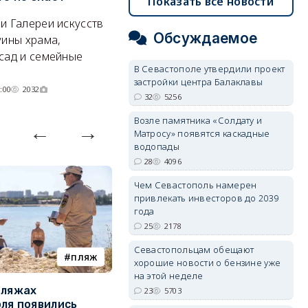
Показать все новости
А где — несоизмеримо меньше.
и Галереи искусств
«
06/08/2026 10:02
3662
Обсуждаемое
уины храма,
«
сад и семейные
пр
В Севастополе утвердили проект
застройки центра Балаклавы
:00
2032
32
5256
Возле памятника «Солдату и
Матросу» появятся каскадные
водопады
28
4096
Чем Севастополь намерен
привлекать инвесторов до 2039
года
25
2178
Севастопольцам обещают
пляж
туризм
хорошие новости о бензине уже
на этой неделе
пляжах
Двух москвичей на
П
23
5703
ля появились
сапбордах унесло от берега
о