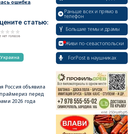
.
лась ошибка
Раньше всех и прямо в
телефон
цените статью:
Большие темы и драмы
 нет голосов
Живи по-севастопольски
ForPost в наушниках
Украина
erid: 2SDnjcrDNw6
я Россия объявила
 праймериз перед
ами 2026 года
erid: 2SDnjdPjgYS