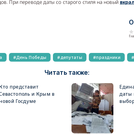
ов. При переводе даты со старого стиля на новый
вкра
О
Еще
а
День Победы
депутаты
праздники
Читать также:
Кто представит
Едина
Севастополь и Крым в
даты
новой Госдуме
выбор