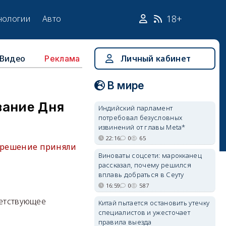
18+
нологии
Авто
Видео
Личный кабинет
Реклама
В мире
вание Дня
Индийский парламент
потребовал безусловных
извинений от главы Meta*
22:16
0
65
е решение приняли
Виноваты соцсети: марокканец
рассказал, почему решился
вплавь добраться в Сеуту
16:59
0
587
ветствующее
Китай пытается остановить утечку
специалистов и ужесточает
правила выезда