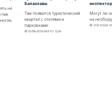
Балаклавы
инспекто
ять не
Там появится туристический
Могут ли о
 пик
квартал с отелями и
на необор
ногих.
парковками.
31/07/2026 10
05/08/2026 08:01
5256