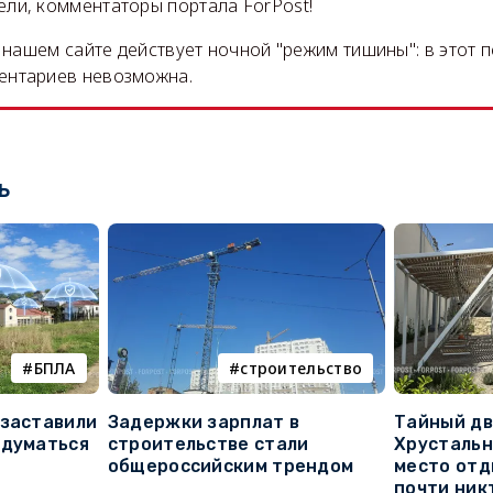
ли, комментаторы портала ForPost!
на нашем сайте действует ночной "режим тишины": в этот 
ентариев невозможна.
ь
БПЛА
строительство
 заставили
Задержки зарплат в
Тайный дв
адуматься
строительстве стали
Хрустальн
общероссийским трендом
место отд
почти ник