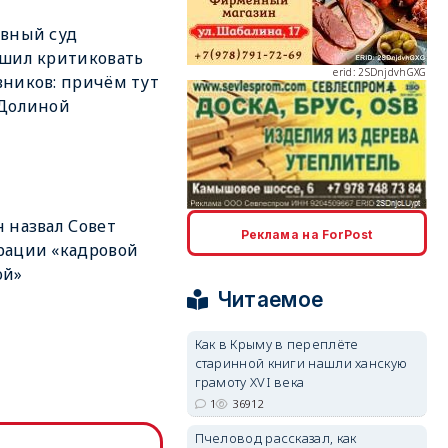
вный суд
шил критиковать
erid: 2SDnjdvhGXG
ников: причём тут
 Долиной
erid: 2SDnjcLUypt
 назвал Совет
Реклама на ForPost
рации «кадровой
ой»
Читаемое
Как в Крыму в переплёте
erid: 2SDnjcrDNw6
старинной книги нашли ханскую
грамоту XVI века
1
36912
Пчеловод рассказал, как