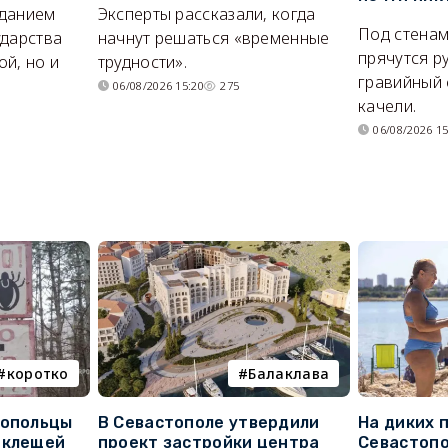
иданием
Эксперты рассказали, когда
Под стенам
ударства
начнут решаться «временные
прячутся р
й, но и
трудности».
гравийный 
06/08/2026 15:20
275
качели.
06/08/2026 15
коротко
Балаклава
топольцы
В Севастополе утвердили
На диких 
 клещей
проект застройки центра
Севастопо