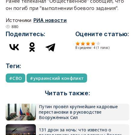
Ранее телеканал "Общественное" сообщил, что
он погиб при "выполнении боевого задания".
Источники
РИА новости
880
Поделитесь:
Оцените статью:
В среднем:
4
(
1
голос)
Теги:
СВО
украинский конфликт
Читать также:
Путин провёл крупнейшие кадровые
перестановки в руководстве
Вооружённых Сил
131 дрон за ночь: что известно о