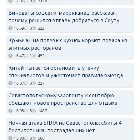
17:02
0
3126
Виноваты соцсети: марокканец рассказал,
почему решился вплавь добраться в Сеуту
16:59
0
322
Крымчан на полевых кухнях кормят повара из
элитных ресторанов
16:47
1
453
Китай пытается остановить утечку
специалистов и ужесточает правила выезда
16:07
0
227
Севастопольскому Фиоленту к сентябрю
обещают новое пространство для отдыха
16:05
5
1487
Ночная атака БПЛА на Севастополь: сбиты 4
беспилотника, пострадавших нет
15:30
0
506