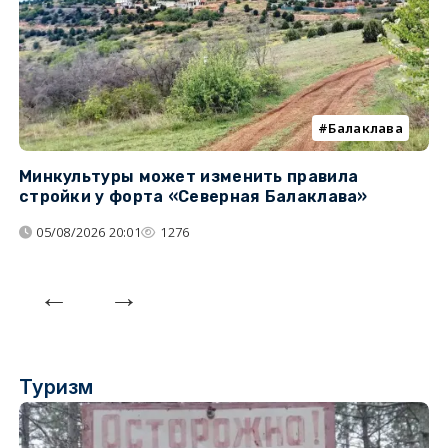
Балаклава
Минкультуры может изменить правила
С
стройки у форта «Северная Балаклава»
д
05/08/2026 20:01
1276
Туризм