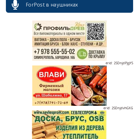
ForPost в наушниках
erid: 2SDnjcrDNw6
erid: 2SDnjdPjgYS
erid: 2SDnjdvhGXG