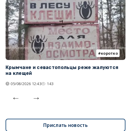
коротко
Крымчане и севастопольцы реже жалуются
В
на клещей
ц
05/08/2026 12:43
143
Прислать новость