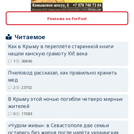
erid: 2SDnjcLUypt
Реклама на ForPost
Читаемое
erid: 2SDnjcrDNw6
Как в Крыму в переплёте старинной книги
нашли ханскую грамоту XVI века
1
36846
Пчеловод рассказал, как правильно хранить
мёд
2
23702
erid: 2SDnjdPjgYS
В Крыму этой ночью погибли четверо мирных
жителей
0
17083
«Чудом живы»: в Севастополе две семьи
erid: 2SDnjdvhGXG
остались без жилья после налёта украинских