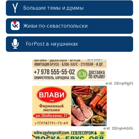
Большие темы и драмы
erid: 2SDnjcrDNw6
Живи по-севастопольски
ForPost в наушниках
erid: 2SDnjdPjgYS
erid: 2SDnjdvhGXG