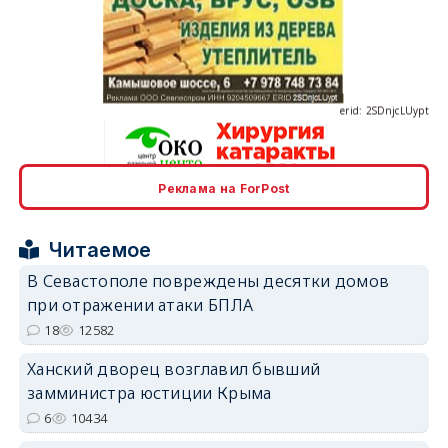
erid: 2SDnjcLUypt
Реклама на ForPost
erid: 2SDnjcrDNw6
Читаемое
В Севастополе повреждены десятки домов
при отражении атаки БПЛА
18
12582
erid: 2SDnjdPjgYS
Ханский дворец возглавил бывший
замминистра юстиции Крыма
6
10434