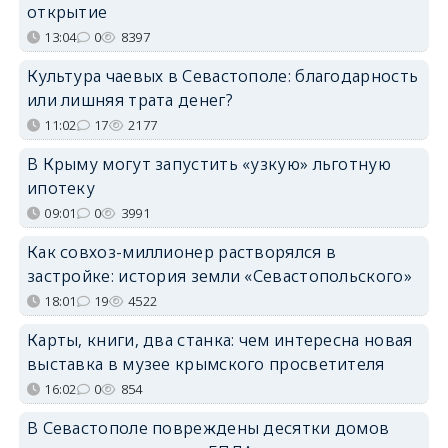
открытие
13:04
0
8397
Культура чаевых в Севастополе: благодарность
или лишняя трата денег?
11:02
17
2177
В Крыму могут запустить «узкую» льготную
ипотеку
09:01
0
3991
Как совхоз-миллионер растворялся в
застройке: история земли «Севастопольского»
18:01
19
4522
Карты, книги, два станка: чем интересна новая
выставка в музее крымского просветителя
16:02
0
854
В Севастополе повреждены десятки домов