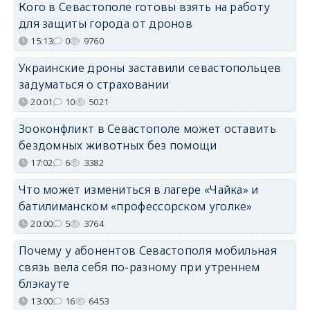
Кого в Севастополе готовы взять на работу
для защиты города от дронов
15:13
0
9760
Украинские дроны заставили севастопольцев
задуматься о страховании
20:01
10
5021
Зооконфликт в Севастополе может оставить
бездомных животных без помощи
17:02
6
3382
Что может измениться в лагере «Чайка» и
батилиманском «профессорском уголке»
20:00
5
3764
Почему у абонентов Севастополя мобильная
связь вела себя по-разному при утреннем
блэкауте
13:00
16
6453