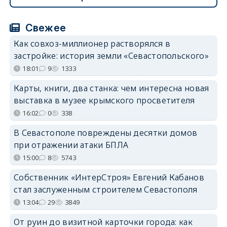
Свежее
Как совхоз-миллионер растворялся в
застройке: история земли «Севастопольского»
18:01
9
1333
Карты, книги, два станка: чем интересна новая
выставка в музее крымского просветителя
16:02
0
338
В Севастополе повреждены десятки домов
при отражении атаки БПЛА
15:00
8
5743
Собственник «ИнтерСтроя» Евгений Кабанов
стал заслуженным строителем Севастополя
13:04
29
3849
От руин до визитной карточки города: как