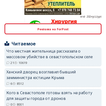
erid: 2SDnjcLUypt
Реклама на ForPost
erid: 2SDnjcrDNw6
Читаемое
Что местная жительница рассказала о
массовом убийстве в севастопольском селе
21
10619
erid: 2SDnjdPjgYS
Ханский дворец возглавил бывший
замминистра юстиции Крыма
6
8512
Кого в Севастополе готовы взять на работу
для защиты города от дронов
0
8001
erid: 2SDnjdvhGXG