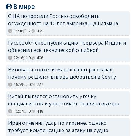
В мире
США попросили Россию освободить
осуждённого на 10 лет американца Гилмана
16:40
2
435
Facebook* снёс публикацию премьера Индии и
объяснил всё технической ошибкой
22:16
0
406
Виноваты соцсети: марокканец рассказал,
почему решился вплавь добраться в Сеуту
16:59
0
727
Китай пытается остановить утечку
специалистов и ужесточает правила выезда
16:07
0
448
Иран отменил удар по Украине, однако
требует компенсацию за атаку на судно