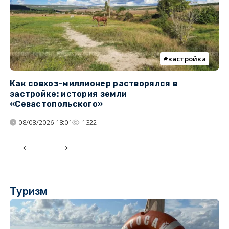
застройка
Как совхоз-миллионер растворялся в
К
застройке: история земли
н
«Севастопольского»
п
08/08/2026 18:01
1322
Туризм