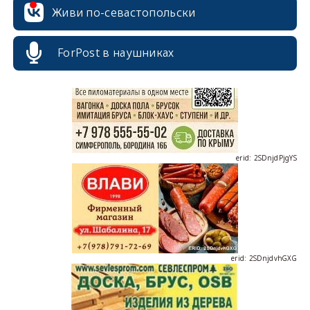
Живи по-севастопольски
erid: 2SDnjcrDNw6
ForPost в наушниках
erid: 2SDnjdPjgYS
erid: 2SDnjdvhGXG