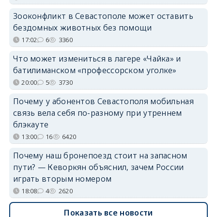
Зооконфликт в Севастополе может оставить
бездомных животных без помощи
17:02
6
3360
Что может измениться в лагере «Чайка» и
батилиманском «профессорском уголке»
20:00
5
3730
Почему у абонентов Севастополя мобильная
связь вела себя по-разному при утреннем
блэкауте
13:00
16
6420
Почему наш бронепоезд стоит на запасном
пути? — Кеворкян объяснил, зачем России
играть вторым номером
18:08
4
2620
Показать все новости