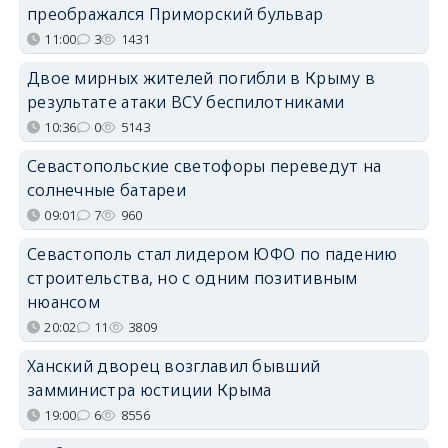
преображался Приморский бульвар
11:00
3
1431
Двое мирных жителей погибли в Крыму в
результате атаки ВСУ беспилотниками
10:36
0
5143
Севастопольские светофоры переведут на
солнечные батареи
09:01
7
960
Севастополь стал лидером ЮФО по падению
строительства, но с одним позитивным
нюансом
20:02
11
3809
Ханский дворец возглавил бывший
замминистра юстиции Крыма
19:00
6
8556