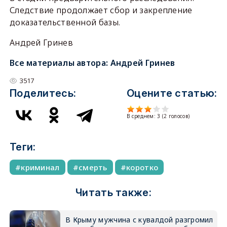
Следствие продолжает сбор и закрепление
доказательственной базы.
Андрей Гринев
Все материалы автора:
Андрей Гринев
3517
Поделитесь:
Оцените статью:
В среднем:
3
(
2
голосов)
Теги:
криминал
смерть
коротко
Читать также:
В Крыму мужчина с кувалдой разгромил