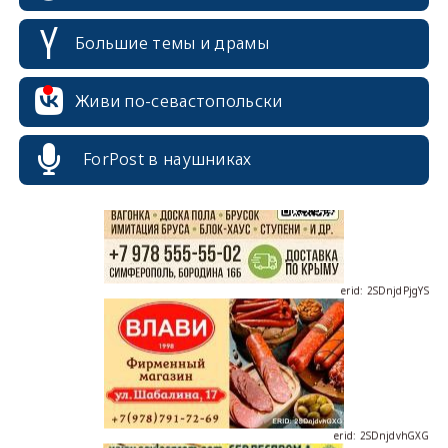
Большие темы и драмы
erid: 2SDnjcrDNw6
Живи по-севастопольски
ForPost в наушниках
erid: 2SDnjdPjgYS
erid: 2SDnjdvhGXG