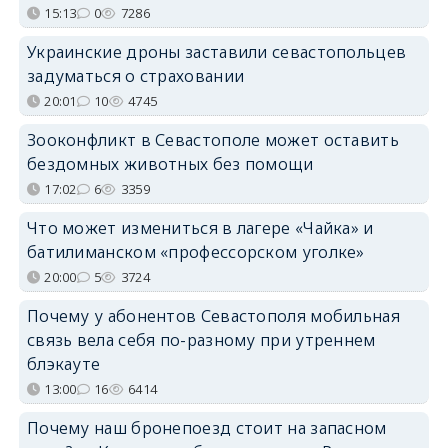
15:13
0
7286
Украинские дроны заставили севастопольцев
задуматься о страховании
20:01
10
4745
Зооконфликт в Севастополе может оставить
бездомных животных без помощи
17:02
6
3359
Что может измениться в лагере «Чайка» и
батилиманском «профессорском уголке»
20:00
5
3724
Почему у абонентов Севастополя мобильная
связь вела себя по-разному при утреннем
блэкауте
13:00
16
6414
Почему наш бронепоезд стоит на запасном