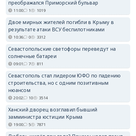
преображался Приморский бульвар
11:00
1
1019
Двое мирных жителей погибли в Крыму в
результате атаки ВСУ беспилотниками
10:36
0
3312
Севастопольские светофоры переведут на
солнечные батареи
09:01
7
811
Севастополь стал лидером ЮФО по падению
строительства, но с одним позитивным
нюансом
20:02
10
3514
Ханский дворец возглавил бывший
замминистра юстиции Крыма
19:00
5
7871