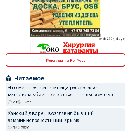
erid: 2SDnjcLUypt
Реклама на ForPost
erid: 2SDnjcrDNw6
Читаемое
Что местная жительница рассказала о
массовом убийстве в севастопольском селе
21
10550
erid: 2SDnjdPjgYS
Ханский дворец возглавил бывший
замминистра юстиции Крыма
5
7820