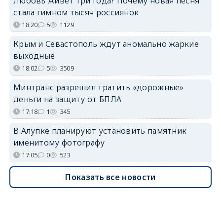
Любовь живёт три года? Почему новая песня
стала гимном тысяч россиянок
18:20
5
1129
Крым и Севастополь ждут аномально жаркие
выходные
18:02
5
3509
Минтранс разрешил тратить «дорожные»
деньги на защиту от БПЛА
17:18
1
345
В Алупке планируют установить памятник
именитому фотографу
17:05
0
523
Показать все новости