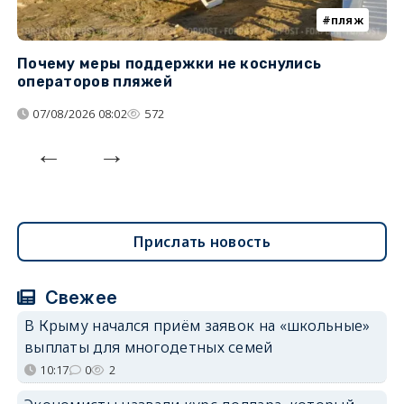
пляж
Почему меры поддержки не коснулись
К
операторов пляжей
н
07/08/2026 08:02
572
Прислать новость
Свежее
В Крыму начался приём заявок на «школьные»
выплаты для многодетных семей
10:17
0
2