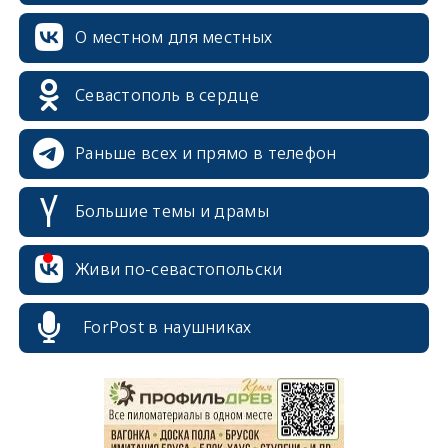
О местном для местных
Севастополь в сердце
Раньше всех и прямо в телефон
Большие темы и драмы
Живи по-севастопольски
erid: 2SDnjcrDNw6
ForPost в наушниках