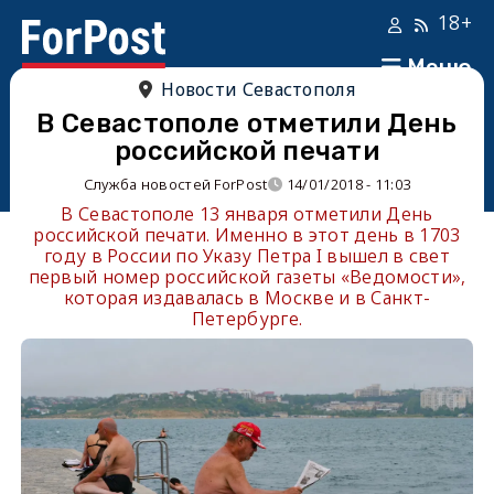
18+
Меню
Новости Севастополя
В Севастополе отметили День
российской печати
Служба новостей ForPost
14/01/2018 - 11:03
В Севастополе 13 января отметили День
российской печати. Именно в этот день в 1703
году в России по Указу Петра I вышел в свет
первый номер российской газеты «Ведомости»,
которая издавалась в Москве и в Санкт-
Петербурге.