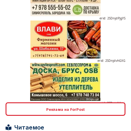
erid: 2SDnjdPjgYS
erid: 2SDnjdvhGXG
erid: 2SDnjcLUypt
Реклама на ForPost
Читаемое
erid: 2SDnjcrDNw6