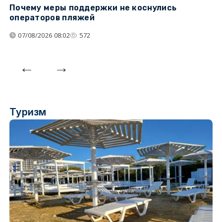
Почему меры поддержки не коснулись
У
операторов пляжей
з
07/08/2026 08:02
572
Туризм