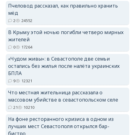
Пчеловод рассказал, как правильно хранить
мёд
2
24552
В Крыму этой ночью погибли четверо мирных
жителей
erid: 2SDnjdPjgYS
0
17264
«Чудом живы»: в Севастополе две семьи
остались без жилья после налёта украинских
БПЛА
9
12321
erid: 2SDnjdvhGXG
Что местная жительница рассказала о
массовом убийстве в севастопольском селе
21
10210
На фоне ресторанного кризиса в одном из
лучших мест Севастополя открылся бар-
бистро