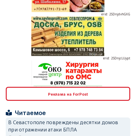
erid: 2SDnjdvhGXG
erid: 2SDnjcLUypt
erid: 2SDnjcrDNw6
Реклама на ForPost
Читаемое
В Севастополе повреждены десятки домов
при отражении атаки БПЛА