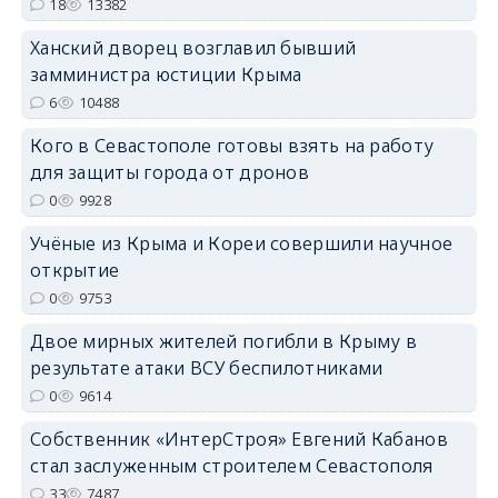
erid: 2SDnjdPjgYS
18
13382
Ханский дворец возглавил бывший
замминистра юстиции Крыма
6
10488
Кого в Севастополе готовы взять на работу
erid: 2SDnjdvhGXG
для защиты города от дронов
0
9928
Учёные из Крыма и Кореи совершили научное
открытие
0
9753
Двое мирных жителей погибли в Крыму в
результате атаки ВСУ беспилотниками
0
9614
Собственник «ИнтерСтроя» Евгений Кабанов
стал заслуженным строителем Севастополя
33
7487