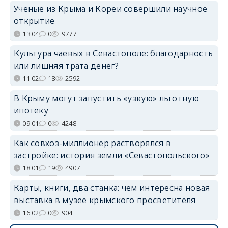
Учёные из Крыма и Кореи совершили научное
открытие
13:04
0
9777
Культура чаевых в Севастополе: благодарность
или лишняя трата денег?
11:02
18
2592
В Крыму могут запустить «узкую» льготную
ипотеку
09:01
0
4248
Как совхоз-миллионер растворялся в
застройке: история земли «Севастопольского»
18:01
19
4907
Карты, книги, два станка: чем интересна новая
выставка в музее крымского просветителя
16:02
0
904