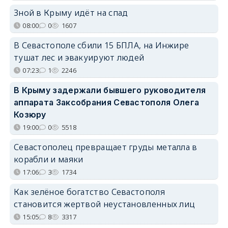
Зной в Крыму идёт на спад
08:00
0
1607
В Севастополе сбили 15 БПЛА, на Инжире
тушат лес и эвакуируют людей
07:23
1
2246
В Крыму задержали бывшего руководителя
аппарата Заксобрания Севастополя Олега
Козюру
19:00
0
5518
Севастополец превращает груды металла в
корабли и маяки
17:06
3
1734
Как зелёное богатство Севастополя
становится жертвой неустановленных лиц
15:05
8
3317