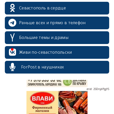
Севастополь в сердце
Раньше всех и прямо в телефон
Большие темы и драмы
erid: 2SDnjcrDNw6
Живи по-севастопольски
ForPost в наушниках
erid: 2SDnjdPjgYS