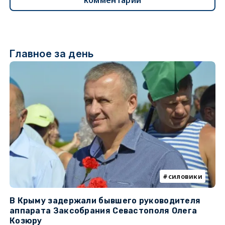
комментарии
Главное за день
силовики
В Крыму задержали бывшего руководителя
К
аппарата Заксобрания Севастополя Олега
з
Козюру
«