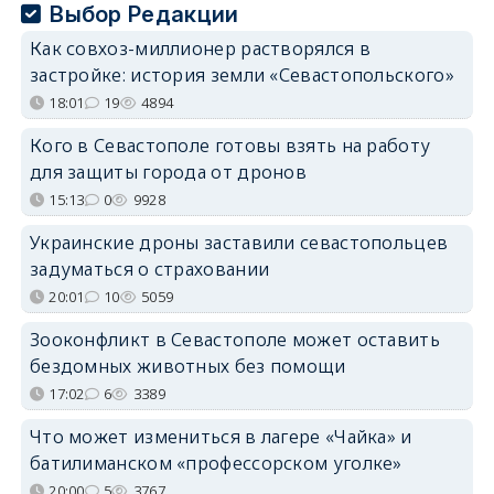
Выбор Редакции
Как совхоз-миллионер растворялся в
застройке: история земли «Севастопольского»
18:01
19
4894
Кого в Севастополе готовы взять на работу
для защиты города от дронов
15:13
0
9928
Украинские дроны заставили севастопольцев
задуматься о страховании
20:01
10
5059
Зооконфликт в Севастополе может оставить
бездомных животных без помощи
17:02
6
3389
Что может измениться в лагере «Чайка» и
батилиманском «профессорском уголке»
20:00
5
3767