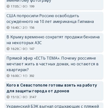
именитому фотографу
17:05
0
199
США попросили Россию освободить
осуждённого на 10 лет американца Гилмана
16:40
2
156
В Крыму временно сократят продажи бензина
на некоторых АЗС
16:29
0
147
Прямой эфир «ЕСТЬ ТЕМА». Почему россияне
мечтают жить в частных домах, но остаются в
квартирах?
16:00
1
392
Кого в Севастополе готовы взять на работу
для защиты города от дронов
15:13
0
3147
Украинский БЭК выгнал отдыхающих с пляжей