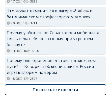
17:02
6
3329
Что может измениться в лагере «Чайка» и
батилиманском «профессорском уголке»
20:00
5
3711
Почему у абонентов Севастополя мобильная
связь вела себя по-разному при утреннем
блэкауте
13:00
16
6390
Почему наш бронепоезд стоит на запасном
пути? — Кеворкян объяснил, зачем России
играть вторым номером
18:08
4
2597
Показать все новости