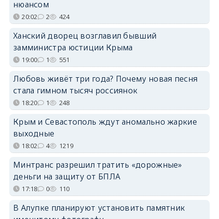
нюансом
20:02
2
424
Ханский дворец возглавил бывший
замминистра юстиции Крыма
19:00
1
551
Любовь живёт три года? Почему новая песня
стала гимном тысяч россиянок
18:20
1
248
Крым и Севастополь ждут аномально жаркие
выходные
18:02
4
1219
Минтранс разрешил тратить «дорожные»
деньги на защиту от БПЛА
17:18
0
110
В Алупке планируют установить памятник