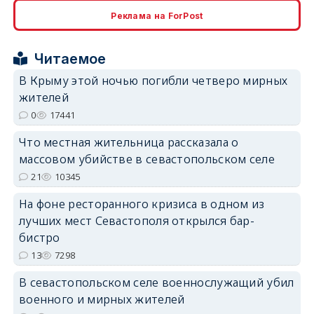
erid: 2SDnjcrDNw6
Реклама на ForPost
Читаемое
В Крыму этой ночью погибли четверо мирных
жителей
0
17441
erid: 2SDnjdPjgYS
Что местная жительница рассказала о
массовом убийстве в севастопольском селе
21
10345
На фоне ресторанного кризиса в одном из
лучших мест Севастополя открылся бар-
erid: 2SDnjdvhGXG
бистро
13
7298
В севастопольском селе военнослужащий убил
военного и мирных жителей