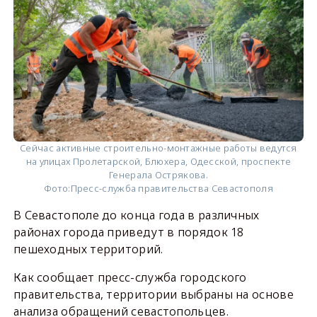
Сейчас активные строительно-монтажные работы ведутся
на улицах Пролетарской, Блюхера, Одесской, проспекте
Генерала Острякова.
Фото:
Пресс-служба правительства Севастополя
В Севастополе до конца года в различных
районах города приведут в порядок 18
пешеходных территорий.
Как сообщает пресс-служба городского
правительства, территории выбраны на основе
анализа обращений севастопольцев.