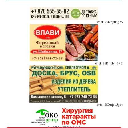
erid: 2SDnjdPjgYS
erid: 2SDnjdvhGXG
erid: 2SDnjcLUypt