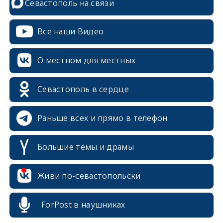
Севастополь на связи
Все наши Видео
О местном для местных
erid: 2SDnjcrDNw6
Севастополь в сердце
Раньше всех и прямо в телефон
Большие темы и драмы
erid: 2SDnjdPjgYS
Живи по-севастопольски
ForPost в наушниках