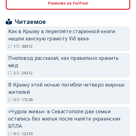
erid: 2SDnjdPjgYS
Реклама на ForPost
Читаемое
Как в Крыму в переплёте старинной книги
нашли ханскую грамоту XVI века
erid: 2SDnjdvhGXG
1
36912
Пчеловод рассказал, как правильно хранить
мёд
2
24312
В Крыму этой ночью погибли четверо мирных
жителей
0
17239
«Чудом живы»: в Севастополе две семьи
остались без жилья после налёта украинских
БПЛА
9
12310