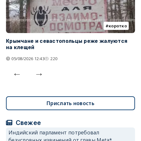
коротко
Крымчане и севастопольцы реже жалуются
В
на клещей
ц
05/08/2026 12:43
220
Прислать новость
Свежее
Индийский парламент потребовал
безусловных извинений от главы Meta*