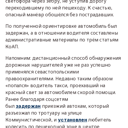
светофора через зебру, не уступив дорогу
переходившему по ней пешеходу. К счастью,
опасный манёвр обошёлся без пострадавших.
По полученной ориентировке автомобиль был
задержан, а в отношении водителя составлены
административные материалы по трём статьям
КоАП.
Напомним: дистанционный способ обнаружения
дорожных нарушителей уже не раз успешно
применялся севастопольскими
правоохранителями. Недавно таким образом
«попался» водитель такси, проехавший на
красный свет за автомобилем скорой помощи.
Ранее благодаря соцсетям
был
приезжий автохам, который
задержан
разъезжал по тротуару на улице
Коммунистической, и
любитель
установлен
колесить по пешеходной зоне в центре