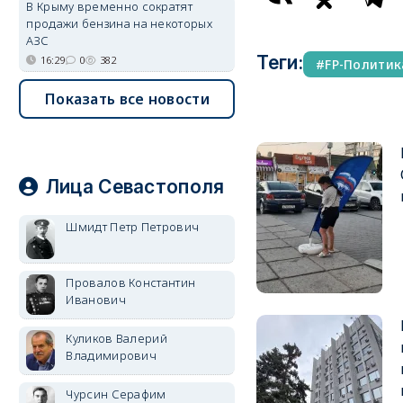
В Крыму временно сократят
продажи бензина на некоторых
АЗС
Теги:
16:29
0
382
FP-Политик
Показать все новости
Лица Севастополя
Шмидт Петр Петрович
Провалов Константин
Иванович
Куликов Валерий
Владимирович
Чурсин Серафим