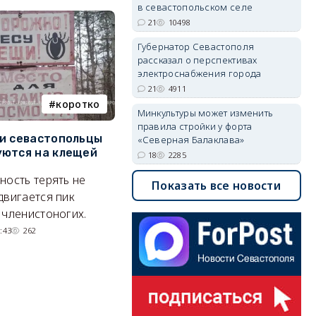
в севастопольском селе
21
10498
Губернатор Севастополя
рассказал о перспективах
электроснабжения города
21
4911
коротко
Балаклава
Минкультуры может изменить
правила стройки у форта
и севастопольцы
В Севастополе утвердили
Н
«Северная Балаклава»
ются на клещей
проект застройки центра
С
18
2285
Балаклавы
и
ность терять не
Показать все новости
Там появится туристический
М
двигается пик
квартал с отелями и
н
 членистоногих.
парковками.
:43
262
05/08/2026 08:01
5526