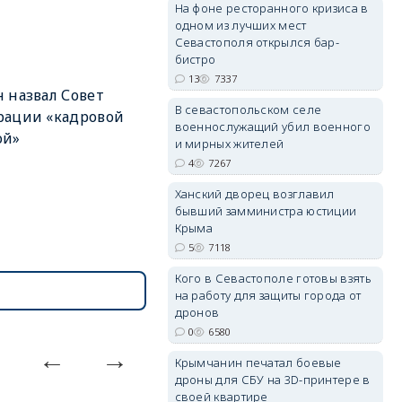
На фоне ресторанного кризиса в
одном из лучших мест
Севастополя открылся бар-
бистро
13
7337
 назвал Совет
erid: 2SDnjdvhGXG
В севастопольском селе
рации «кадровой
военнослужащий убил военного
ой»
и мирных жителей
4
7267
Ханский дворец возглавил
бывший замминистра юстиции
Крыма
5
7118
Кого в Севастополе готовы взять
на работу для защиты города от
дронов
0
6580
Крымчанин печатал боевые
дроны для СБУ на 3D-принтере в
своей квартире