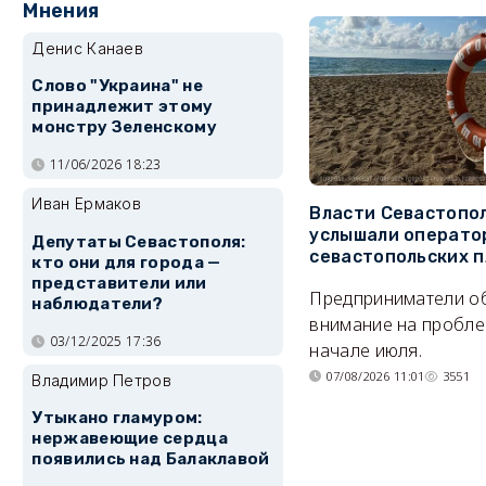
Мнения
Денис Канаев
Слово "Украина" не
принадлежит этому
монстру Зеленскому
11/06/2026 18:23
Иван Ермаков
Власти Севастопо
услышали операто
Депутаты Севастополя:
севастопольских 
кто они для города —
представители или
Предприниматели о
наблюдатели?
внимание на пробле
03/12/2025 17:36
начале июля.
07/08/2026 11:01
3551
Владимир Петров
Утыкано гламуром:
нержавеющие сердца
появились над Балаклавой