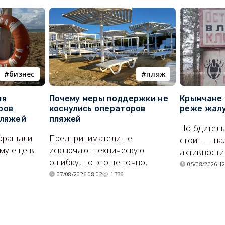
бизнес
пляж
ля
Почему меры поддержки не
Крымчане 
ров
коснулись операторов
реже жалу
пляжей
пляжей
Но бдитель
бращали
Предприниматели не
стоит — на
му еще в
исключают техническую
активности
ошибку, но это не точно.
05/08/2026 12
07/08/2026 08:02
1336