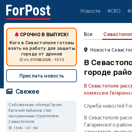
Новости
#СВО
#
Все
Севастопо
СРОЧНО В ВЫПУСК!
Кого в Севастополе готовы
взять на работу для защиты
Новости Севасто
города от дронов
пт, 07/08/2026 - 15:13
В Севастопо
городе рай
Прислать новость
В Севастополе рас
Свежее
комиссии Гагаринс
Собственник «ИнтерСтроя»
Служба новостей Fo
Евгений Кабанов стал
заслуженным строителем
В Севастополе расс
Севастополя
Гагаринского района
13:04
4
342
заместитель предсе