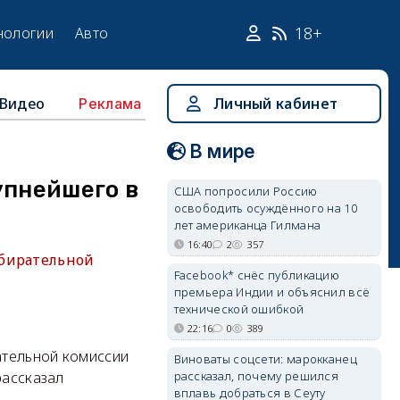
18+
нологии
Авто
Видео
Личный кабинет
Реклама
В мире
упнейшего в
США попросили Россию
освободить осуждённого на 10
лет американца Гилмана
16:40
2
357
збирательной
Facebook* снёс публикацию
премьера Индии и объяснил всё
технической ошибкой
22:16
0
389
ательной комиссии
Виноваты соцсети: марокканец
рассказал, почему решился
рассказал
вплавь добраться в Сеуту