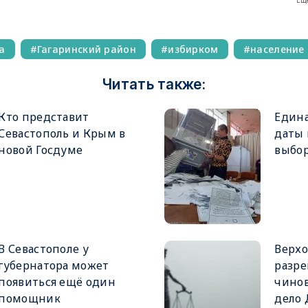
Еще
а
Гагаринский район
избирком
население
Читать также:
Кто представит
Едина
Севастополь и Крым в
даты
новой Госдуме
выбор
В Севастополе у
Верхо
губернатора может
разре
появиться ещё один
чинов
помощник
дело