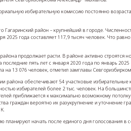
ториальную избирательную комиссию постоянно возраст
что Гагаринский район – крупнейший в городе. Численнос
ря 2025 года составляет 117,9 тысяч человек. Что равно
 района продолжает расти. В районе активно строятся 
а последние пять лет с января 2020 года по январь 2025
а на 13 076 человек, отметил замглавы Севгоризбирком
ии района обеспечивают 54 участковые избирательные к
ностью избирателей более 2 тыс. человек. На большинст
телей приближается к максимально возможному потолку 3
ства граждан вероятно их разукрупнение и уточнение гра
К.
ю планируют начать после единого дня голосования в с