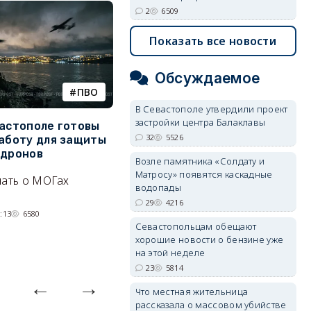
2
6509
Показать все новости
Обсуждаемое
ПВО
катера
В Севастополе утвердили проект
застройки центра Балаклавы
вастополе готовы
Украинский БЭК выгнал
Г
32
5526
работу для защиты
отдыхающих с пляжей Ялты
р
 дронов
э
Возле памятника «Солдату и
Людей эвакуируют с
Матросу» появятся каскадные
нать о МОГах
Эн
набережной крымского
водопады
д
курорта, проводится
29
4216
н
:13
6580
разминирование.
Севастопольцам обещают
07/08/2026 14:15
5314
хорошие новости о бензине уже
на этой неделе
23
5814
Что местная жительница
рассказала о массовом убийстве