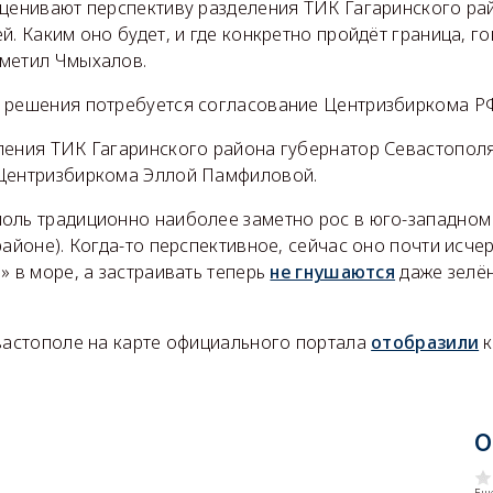
оценивают перспективу разделения ТИК Гагаринского рай
й. Каким оно будет, и где конкретно пройдёт граница, г
метил Чмыхалов.
 решения потребуется согласование Центризбиркома Р
ления ТИК Гагаринского района губернатор Севастопол
Центризбиркома Эллой Памфиловой.
оль традиционно наиболее заметно рос в юго-западном
районе). Когда-то перспективное, сейчас оно почти исче
» в море, а застраивать теперь
не гнушаются
даже зелён
евастополе на карте официального портала
отобразили
к
О