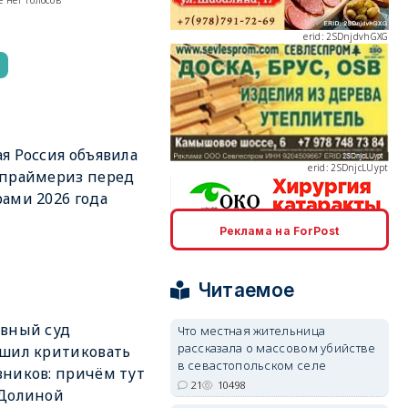
 нет голосов
erid: 2SDnjcLUypt
я Россия объявила
 праймериз перед
ами 2026 года
Реклама на ForPost
erid: 2SDnjcrDNw6
Читаемое
вный суд
Что местная жительница
рассказала о массовом убийстве
шил критиковать
в севастопольском селе
ников: причём тут
erid: 2SDnjdPjgYS
21
10498
 Долиной