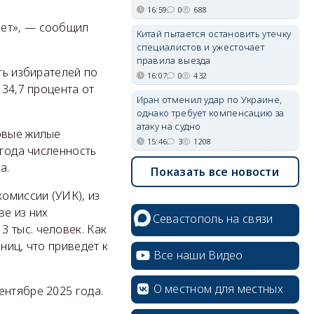
16:59
0
688
ает», — сообщил
Китай пытается остановить утечку
специалистов и ужесточает
правила выезда
ть избирателей по
16:07
0
432
 34,7 процента от
Иран отменил удар по Украине,
однако требует компенсацию за
атаку на судно
новые жилые
15:46
3
1208
 года численность
а.
Показать все новости
омиссии (УИК), из
ве из них
Севастополь на связи
 тыс. человек. Как
ниц, что приведёт к
Все наши Видео
О местном для местных
ентябре 2025 года.