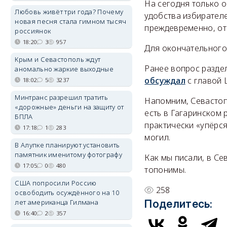
На сегодня только 
Любовь живёт три года? Почему
удобства избирателе
новая песня стала гимном тысяч
преждевременно, от
россиянок
18:20
3
957
Для окончательного
Крым и Севастополь ждут
Ранее вопрос разде
аномально жаркие выходные
обсуждал
с главой 
18:02
5
3237
Минтранс разрешил тратить
Напомним, Севастоп
«дорожные» деньги на защиту от
есть в Гагаринском 
БПЛА
практически «упёрся
17:18
1
283
могил.
В Алупке планируют установить
памятник именитому фотографу
Как мы писали, в С
17:05
0
480
топонимы.
США попросили Россию
258
освободить осуждённого на 10
лет американца Гилмана
Поделитесь:
16:40
2
357