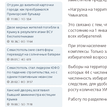
От руин до визитной карточки
«Нагрузка на терри
города: как преображался
Приморский бульвар
Чмыхалов.
11:00
1
554
Это связано с тем, 
Двое мирных жителей погибли в
состоянию на 1 янва
Крыму в результате атаки ВСУ
всех избирателей.
беспилотниками
10:36
0
1164
При этом население
Севастопольские светофоры
комплексы. Только з
переведут на солнечные батареи
избирателей возросл
09:01
4
619
Выборы на территор
Севастополь стал лидером ЮФО
которых 44 с числен
по падению строительства, но с
одним позитивным нюансом
численность избира
20:02
8
3157
следствие, для удоб
росту количества УИ
Ханский дворец возглавил
бывший замминистра юстиции
Работу по разделени
Крыма
19:00
5
7118