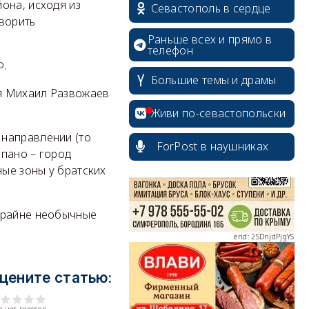
она, исходя из
Севастополь в сердце
оворить
Раньше всех и прямо в
телефон
Ф.
Большие темы и драмы
я Михаил Развожаев
erid: 2SDnjcrDNw6
Живи по-севастопольски
 направлении (то
ForPost в наушниках
рпано – город
ые зоны у братских
erid: 2SDnjdPjgYS
райне необычные
цените статью:
erid: 2SDnjdvhGXG