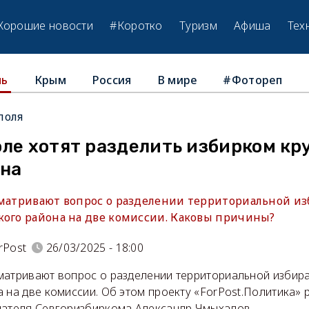
Хорошие новости
#Коротко
Туризм
Афиша
Тех
Крым
Россия
В мире
#Фотореп
ль
поля
ле хотят разделить избирком кр
она
сматривают вопрос о разделении территориальной и
кого района на две комиссии. Каковы причины?
rPost
26/03/2025 - 18:00
матривают вопрос о разделении территориальной избир
 на две комиссии. Об этом проекту «ForPost.Политика» 
дателя Севгоризбиркома Александр Чмыхалов.