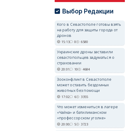
Выбор Редакции
Кого в Севастополе готовы взять
на работу для защиты города от
дронов
15:13
0
6580
Украинские дроны заставили
севастопольцев задуматься о
страховании
20:01
10
4684
Зооконфликт в Севастополе
может оставить бездомных
животных без помощи
17:02
6
3355
Что может измениться в лагере
«Чайка» и батилиманском
«профессорском уголке»
20:00
5
3723