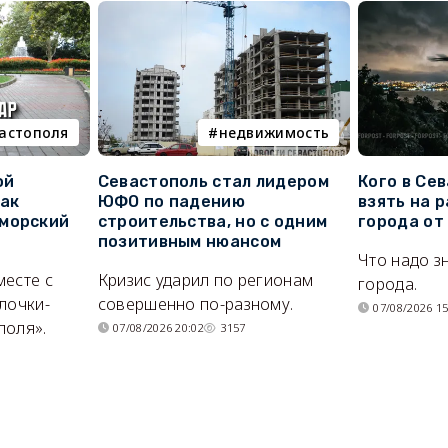
вастополя
недвижимость
ой
Севастополь стал лидером
Кого в Се
как
ЮФО по падению
взять на 
морский
строительства, но с одним
города от
позитивным нюансом
Что надо з
месте с
Кризис ударил по регионам
города.
лочки-
совершенно по-разному.
07/08/2026 15
поля».
07/08/2026 20:02
3157