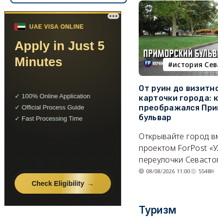
история Се
От руин до визитн
карточки города: 
преображался При
бульвар
Открывайте город в
проектом ForPost «У
переулочки Севасто
08/08/2026 11:00
554
Туризм