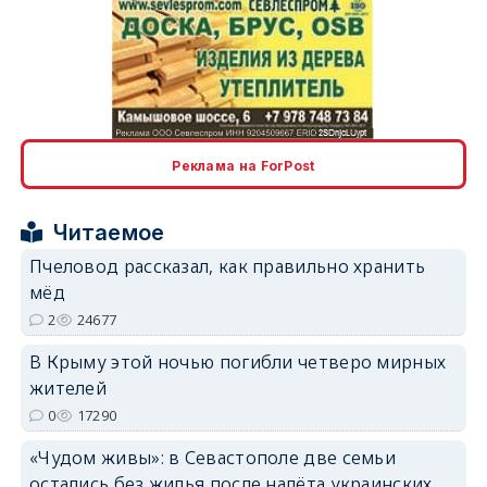
erid: 2SDnjcLUypt
Реклама на ForPost
Читаемое
erid: 2SDnjcrDNw6
Пчеловод рассказал, как правильно хранить
мёд
2
24677
В Крыму этой ночью погибли четверо мирных
жителей
erid: 2SDnjdPjgYS
0
17290
«Чудом живы»: в Севастополе две семьи
остались без жилья после налёта украинских