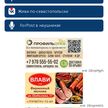
Живи по-севастопольски
erid: 2SDnjcrDNw6
ForPost в наушниках
erid: 2SDnjdPjgYS
erid: 2SDnjdvhGXG