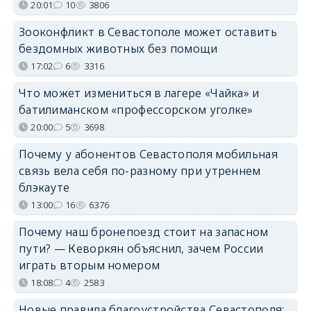
20:01
10
3806
Зооконфликт в Севастополе может оставить
бездомных животных без помощи
17:02
6
3316
Что может измениться в лагере «Чайка» и
батилиманском «профессорском уголке»
20:00
5
3698
Почему у абонентов Севастополя мобильная
связь вела себя по-разному при утреннем
блэкауте
13:00
16
6376
Почему наш бронепоезд стоит на запасном
пути? — Кеворкян объяснил, зачем России
играть вторым номером
18:08
4
2583
Новые правила благоустройства Севастополя: