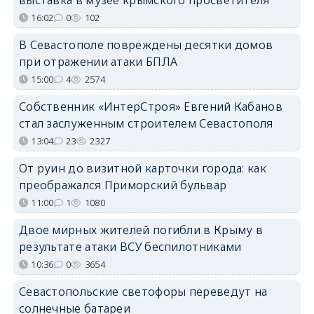
выставка в музее крымского просветителя
16:02
0
102
В Севастополе повреждены десятки домов
при отражении атаки БПЛА
15:00
4
2574
Собственник «ИнтерСтроя» Евгений Кабанов
стал заслуженным строителем Севастополя
13:04
23
2327
От руин до визитной карточки города: как
преображался Приморский бульвар
11:00
1
1080
Двое мирных жителей погибли в Крыму в
результате атаки ВСУ беспилотниками
10:36
0
3654
Севастопольские светофоры переведут на
солнечные батареи