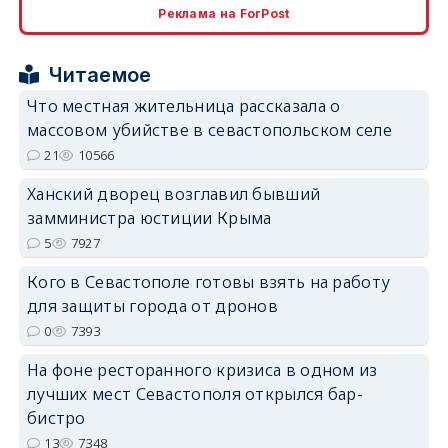
Реклама на ForPost
Читаемое
erid: 2SDnjcrDNw6
Что местная жительница рассказала о
массовом убийстве в севастопольском селе
21
10566
Ханский дворец возглавил бывший
замминистра юстиции Крыма
erid: 2SDnjdPjgYS
5
7927
Кого в Севастополе готовы взять на работу
для защиты города от дронов
0
7393
erid: 2SDnjdvhGXG
На фоне ресторанного кризиса в одном из
лучших мест Севастополя открылся бар-
бистро
13
7348