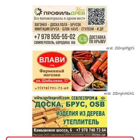
erid: 2SDnjdPjgYS
erid: 2SDnjdvhGXG
erid: 2SDnjcLUypt