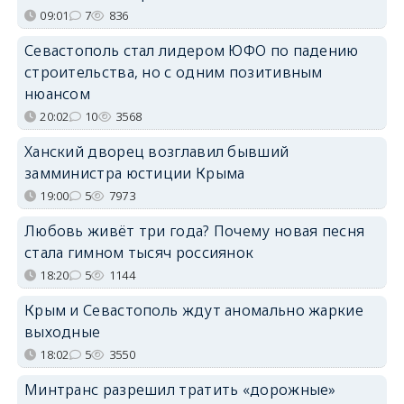
09:01
7
836
Севастополь стал лидером ЮФО по падению
строительства, но с одним позитивным
нюансом
20:02
10
3568
Ханский дворец возглавил бывший
замминистра юстиции Крыма
19:00
5
7973
Любовь живёт три года? Почему новая песня
стала гимном тысяч россиянок
18:20
5
1144
Крым и Севастополь ждут аномально жаркие
выходные
18:02
5
3550
Минтранс разрешил тратить «дорожные»