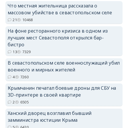
Что местная жительница рассказала о
массовом убийстве в севастопольском селе
21
10468
На фоне ресторанного кризиса в одном из
лучших мест Севастополя открылся бар-
erid: 2SDnjdvhGXG
бистро
13
7329
В севастопольском селе военнослужащий убил
военного и мирных жителей
4
7260
Крымчанин печатал боевые дроны для СБУ на
3D-принтере в своей квартире
2
6505
Ханский дворец возглавил бывший
замминистра юстиции Крыма
5
6420