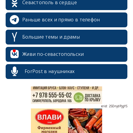
Севастополь в сердце
Раньше всех и прямо в телефон
Большие темы и драмы
erid: 2SDnjcrDNw6
Живи по-севастопольски
ForPost в наушниках
erid: 2SDnjdPjgYS