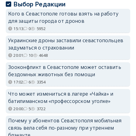
Выбор Редакции
Кого в Севастополе готовы взять на работу
для защиты города от дронов
15:13
0
5952
Украинские дроны заставили севастопольцев
задуматься о страховании
20:01
10
4648
Зооконфликт в Севастополе может оставить
бездомных животных без помощи
17:02
6
3354
Что может измениться в лагере «Чайка» и
батилиманском «профессорском уголке»
20:00
5
3722
Почему у абонентов Севастополя мобильная
связь вела себя по-разному при утреннем
блэкауте