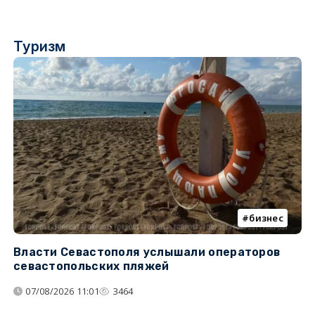
Туризм
бизнес
Власти Севастополя услышали операторов
П
севастопольских пляжей
о
07/08/2026 11:01
3464