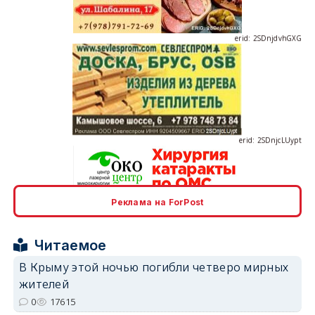
erid: 2SDnjdvhGXG
erid: 2SDnjcLUypt
Реклама на ForPost
erid: 2SDnjcrDNw6
Читаемое
В Крыму этой ночью погибли четверо мирных
жителей
0
17615
erid: 2SDnjdPjgYS