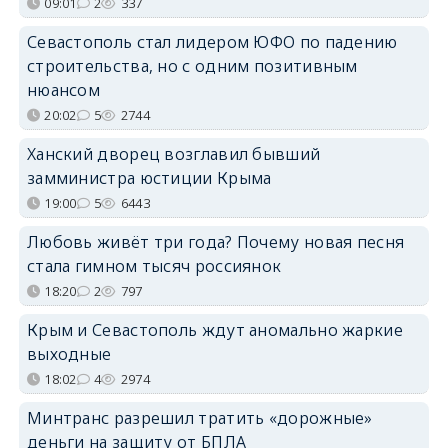
09:01
2
337
Севастополь стал лидером ЮФО по падению
строительства, но с одним позитивным
нюансом
20:02
5
2744
Ханский дворец возглавил бывший
замминистра юстиции Крыма
19:00
5
6443
Любовь живёт три года? Почему новая песня
стала гимном тысяч россиянок
18:20
2
797
Крым и Севастополь ждут аномально жаркие
выходные
18:02
4
2974
Минтранс разрешил тратить «дорожные»
деньги на защиту от БПЛА