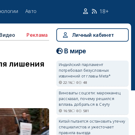
18+
нологии
Авто
Видео
Личный кабинет
Реклама
В мире
ля лишения
Индийский парламент
потребовал безусловных
извинений от главы Meta*
22:16
0
48
Виноваты соцсети: марокканец
рассказал, почему решился
вплавь добраться в Сеуту
16:59
0
581
Китай пытается остановить утечку
специалистов и ужесточает
правила выезда