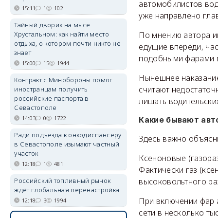
автомобилистов вод
15:11
1
102
уже направлено гла
Тайный дворик на мысе
По мнению автора и
Хрустальном: как найти место
отдыха, о котором почти никто не
едущие впереди, час
знает
подобными фарами п
15:00
15
1944
Нынешнее наказание
Контракт с Минобороны помог
считают недостаточн
иностранцам получить
российские паспорта в
лишать водительских
Севастополе
14:03
0
1722
Какие бывают авт
Ради подъезда к онкодиспансеру
Здесь важно объясн
в Севастополе изымают частный
участок
Ксеноновые (газораз
12:18
1
481
Фактически газ (ксе
высоковольтного ра
Российский топливный рынок
ждёт глобальная перенастройка
При включении фар 
12:18
3
1994
сети в несколько ты