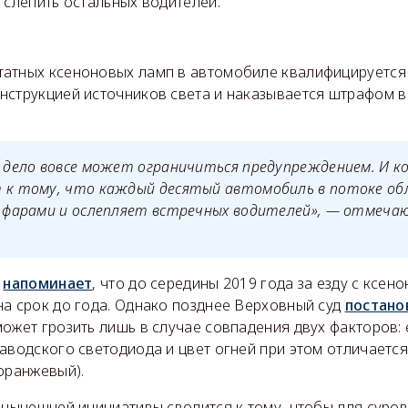
 слепить остальных водителей.
н
атных ксеноновых ламп в автомобиле квалифицируется 
струкцией источников света и наказывается штрафом в 5
х дело вовсе может ограничиться предупреждением. И к
т к тому, что каждый десятый автомобиль в потоке о
'' фарами и ослепляет встречных водителей», — отмеч
»
напоминает
, что до середины 2019 года за езду с ксен
на срок до года. Однако позднее Верховный суд
постано
ожет грозить лишь в случае совпадения двух факторов: 
аводского светодиода и цвет огней при этом отличаетс
 оранжевый).
 нынешней инициативы сводится к тому, чтобы для суров