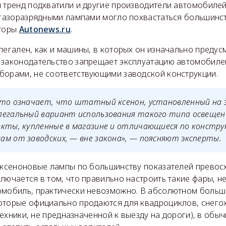
 тренд подхватили и другие производители автомобилей
х газоразрядными лампами могло похвастаться большинс
вторы
Autonews.ru
.
легален, как и машины, в которых он изначально предус
 законодательство запрещает эксплуатацию автомобиле
борами, не соответствующими заводской конструкции.
это означает, что штатный ксенон, установленный на 
легальный вариант использования такого типа освещен
кты, купленные в магазине и отличающиеся по констру
м от заводских, — вне закона», — поясняют эксперты.
о ксеноновые лампы по большинству показателей превос
лючается в том, что правильно настроить такие фары, 
омобиль, практически невозможно. В абсолютном больш
оторые официально продаются для квадроциклов, снего
я техники, не предназначенной к выезду на дороги), в об