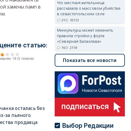
Что местная жительница
ой замены ламп в
рассказала о массовом убийстве
ем.
в севастопольском селе
21
10151
Минкультуры может изменить
правила стройки у форта
«Северная Балаклава»
цените статью:
16
2118
среднем:
1.8
(
5
голосов)
Показать все новости
анка осталась без
из-за пьяного
ества продавца
Выбор Редакции