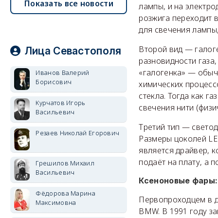
Показать все новости
лампы, и на электро
розжига переходит 
для свечения лампы,
Второй вид — галог
Лица Севастополя
разновидности газа,
«галогенка» — обыч
Иванов Валерий
Борисович
химических процессо
стекла. Тогда как га
Курчатов Игорь
свечения нити (физи
Васильевич
Третий тип — свето
Резаев Николай Егорович
Размеры цоколей LE
является драйвер, 
подаёт на плату, а 
Грешилов Михаил
Васильевич
Ксеноновые фары:
Фёдорова Марина
Первопроходцем в д
Максимовна
BMW. В 1991 году з