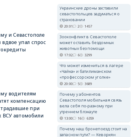
Украинские дроны заставили
севастопольцев задуматься о
страховании
20:01
2
1457
му и Севастополе
Зооконфликт в Севастополе
 вдвое упал спрос
может оставить бездомных
животных без помощи
токредиты
17:02
6
3299
Что может измениться в лагере
«Чайка» и батилиманском
«профессорском уголке»
20:00
5
3689
ыму водителям
Почему у абонентов
Севастополя мобильная связь
атят компенсацию
вела себя по-разному при
страдавшие при
утреннем блэкауте
х ВСУ автомобили
13:00
16
6359
Почему наш бронепоезд стоит на
запасном пути? — Кеворкян