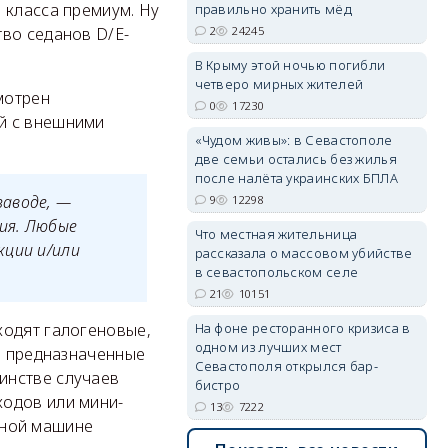
 класса премиум. Ну
правильно хранить мёд
тво седанов D/E-
2
24245
В Крыму этой ночью погибли
четверо мирных жителей
мотрен
0
17230
й с внешними
«Чудом живы»: в Севастополе
две семьи остались без жилья
после налёта украинских БПЛА
заводе, —
9
12298
ия. Любые
Что местная жительница
кции и/или
рассказала о массовом убийстве
в севастопольском селе
21
10151
ходят галогеновые,
На фоне ресторанного кризиса в
одном из лучших мест
не предназначенные
Севастополя открылся бар-
инстве случаев
бистро
ходов или мини-
13
7222
ычной машине