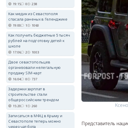
19:15
0
238
Как медик из Севастополя
спасала раненых в Геленджике
19:00
1
1060
Как получить бюджетные 5 тысяч
рублей на подготовку детей к
школе
17:06
2
1003
Двое севастопольцев
организовали нелегальную
продажу SIM-карт
16:04
0
737
Задержки зарплат в
строительстве стали
общероссийским трендом
Ксено
15:20
1
260
Записаться в МФЦ в Крыму и
Севастополе теперь можно
Представитель наци
через чат-бота