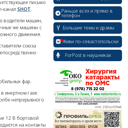
тветствующее письмо
m-канал
SHOT
.
Раньше всех и прямо в
телефон
го водители машин,
erid: 2SDnjdvhGXG
речные же машины с
Большие темы и драмы
рожного движения.
Живи по-севастопольски
ставители союза
 непосредственно
ForPost в наушниках
erid: 2SDnjcLUypt
обильных фар.
в инертном газе.
 колбе непрерывного
erid: 2SDnjcrDNw6
ые 12 В бортовой
подаётся на контакты