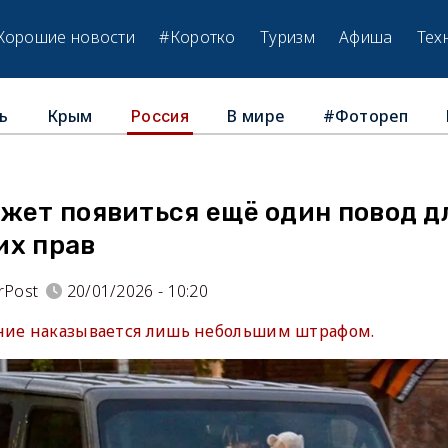
Хорошие новости
#Коротко
Туризм
Афиша
Тех
ь
Крым
В мире
#Фотореп
Россия
ожет появиться ещё один повод д
их прав
rPost
20/01/2026 - 10:20
ние наказывается лишь небольшим штрафом.