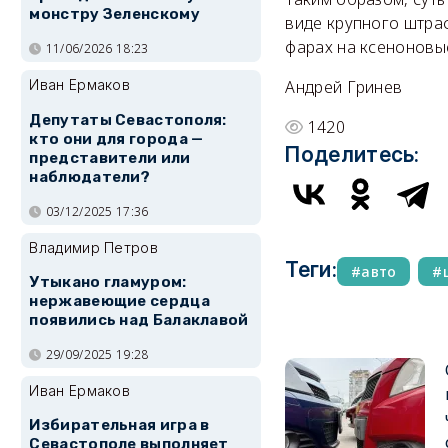
монстру Зеленскому
виде крупного штра
фарах на ксеноновы
11/06/2026 18:23
Андрей Гринев
Иван Ермаков
Депутаты Севастополя:
1420
кто они для города —
Поделитесь:
представители или
наблюдатели?
03/12/2025 17:36
Владимир Петров
Теги:
авто
Утыкано гламуром:
нержавеющие сердца
появились над Балаклавой
29/09/2025 19:28
Иван Ермаков
Избирательная игра в
Севастополе выполняет