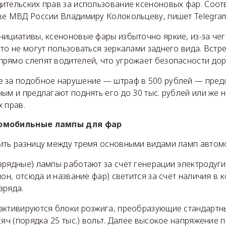
ительских прав за использование ксеноновых фар. Соо
ве МВД России Владимиру Колокольцеву, пишет Telegra
нициативы, ксеноновые фары избыточно яркие, из-за че
то не могут пользоваться зеркалами заднего вида. Вст
рямо слепят водителей, что угрожает безопасности до
 за подобное нарушение — штраф в 500 рублей — пред
ым и предлагают поднять его до 30 тыс. рублей или же
 прав.
омобильные лампы для фар
ить разницу между тремя основными видами ламп автом
рядные) лампы работают за счёт генерации электродуги 
нон, отсюда и название фар) светится за счёт наличия в
зряда.
активируются блоки розжига, преобразующие стандартн
сяч (порядка 25 тыс.) вольт. Далее высокое напряжение 