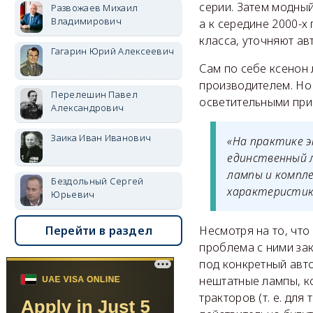
серии. Затем модный
Развожаев Михаил
Владимирович
а к середине 2000-
класса, уточняют а
Гагарин Юрий Алексеевич
Сам по себе ксенон 
производителем. Но
Перелешин Павел
осветительными при
Александрович
Заика Иван Иванович
«На практике 
единственный 
лампы и компле
Бездольный Сергей
характеристика
Юрьевич
Несмотря на то, чт
Перейти в раздел
проблема с ними зак
под конкретный авт
нештатные лампы, к
тракторов (т. е. дл