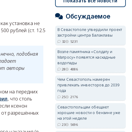
Показать все новости
Обсуждаемое
как установка не
В Севастополе утвердили проект
00 рублей (ст. 12.5
застройки центра Балаклавы
32
5231
Возле памятника «Солдату и
онечно, подобная
Матросу» появятся каскадные
бладает
водопады
ают авторы
28
4086
Чем Севастополь намерен
привлекать инвесторов до 2039
года
оном на передних
25
2176
вил
, что столь
если ксенон
Севастопольцам обещают
я от разрешённых
хорошие новости о бензине уже
на этой неделе
23
5696
ого наказания (в