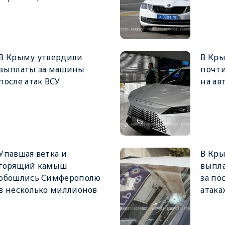
В Крыму утвердили
В Кры
выплаты за машины
почти
после атак ВСУ
на ав
Упавшая ветка и
В Кр
горящий камыш
выпл
обошлись Симферополю
за по
в несколько миллионов
атака