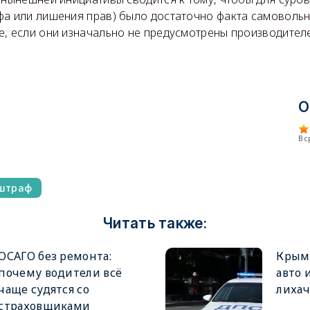
фа или лишения прав) было достаточно факта самовольн
е, если они изначально не предусмотрены производител
О
В 
штраф
Читать также:
ОСАГО без ремонта:
Крымч
почему водители всё
авто 
чаще судятся со
лихач
страховщиками