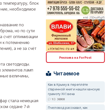
ю температуру, блок
ение, необходимое
erid: 2SDnjdPjgYS
 название по
брома, но по сути
а счёт оптимизации
ти к потемнению
ения), а не за счёт
erid: 2SDnjdvhGXG
Реклама на ForPost
ета светодиоды.
х элементов ламп
Читаемое
нные величины,
Как в Крыму в переплёте
старинной книги нашли ханскую
грамоту XVI века
1
36908
фар стала немецкая
ком седане 7-й
Пчеловод рассказал, как