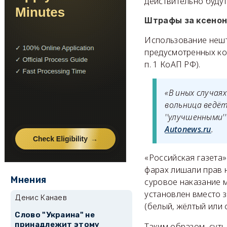
действительно будут
Штрафы за ксено
Использование нешт
предусмотренных кон
п. 1 КоАП РФ).
«В иных случая
вольница ведё
''улучшенными
Autonews.ru
.
«Российская газета
фарах лишали прав 
Мнения
суровое наказание м
установлен вместо з
Денис Канаев
(белый, жёлтый или
Слово "Украина" не
принадлежит этому
Таким образом, суть