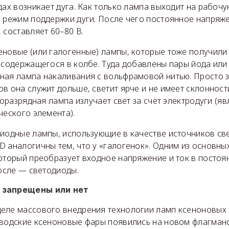
дах возникает дуга. Как только лампа выходит на рабочу
в режим поддержки дуги. После чего постоянное напряж
 составляет 60–80 В.
еновые (или галогенные) лампы, которые тоже получили
 содержащегося в колбе. Туда добавлены пары йода или 
ная лампа накаливания с вольфрамовой нитью. Просто з
в она служит дольше, светит ярче и не имеет склоннос
зоразрядная лампа излучает свет за счёт электродуги (явл
ческого элемента).
диодные лампы, использующие в качестве источников св
D аналогичны тем, что у «галогенок». Одним из основны
который преобразует входное напряжение и ток в постоя
после — светодиоды.
 запрещены или нет
еле массового внедрения технологии ламп ксеноновых 
аводские ксеноновые фары появились на новом флагманс