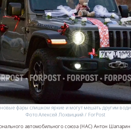
новые фары слишком яркие и могут мешать другим вод
Фото:
Алексей Лохвицкий / ForPost
онального автомобильного союза (НАС) Антон Шапарин