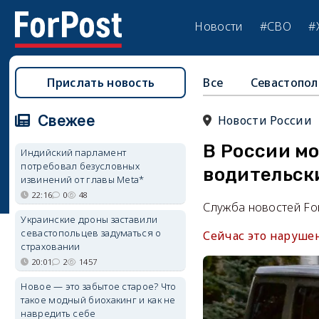
Новости
#СВО
#
Прислать новость
Все
Севастопол
Свежее
Новости России
В России м
Индийский парламент
потребовал безусловных
водительск
извинений от главы Meta*
22:16
0
48
Служба новостей Fo
Украинские дроны заставили
севастопольцев задуматься о
Сейчас это наруше
страховании
20:01
2
1457
Новое — это забытое старое? Что
такое модный биохакинг и как не
навредить себе