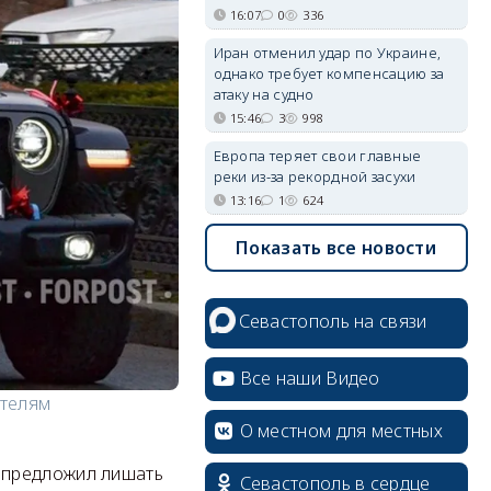
16:07
0
336
Иран отменил удар по Украине,
однако требует компенсацию за
атаку на судно
15:46
3
998
Европа теряет свои главные
реки из-за рекордной засухи
13:16
1
624
Показать все новости
erid: 2SDnjcrDNw6
Севастополь на связи
Все наши Видео
ителям
erid: 2SDnjdPjgYS
О местном для местных
 предложил лишать
Севастополь в сердце