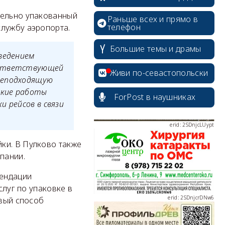
тельно упакованный
Раньше всех и прямо в
телефон
службу аэропорта.
erid: 2SDnjdvhGXG
Большие темы и драмы
ведением
оответствующей
Живи по-севастопольски
неподходящую
ские работы
ForPost в наушниках
 рейсов в связи
erid: 2SDnjcLUypt
ки. В Пулково также
пании.
мендации
слуг по упаковке в
erid: 2SDnjcrDNw6
евый способ