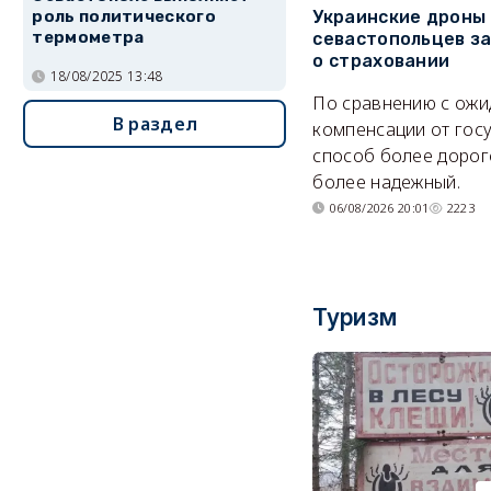
Украинские дроны
роль политического
термометра
севастопольцев з
о страховании
18/08/2025 13:48
По сравнению с ож
В раздел
компенсации от гос
способ более дорого
более надежный.
06/08/2026 20:01
2223
Туризм