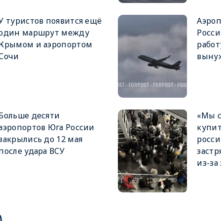
У туристов появится ещё
Аэроп
один маршрут между
Росси
Крымом и аэропортом
работ
Сочи
выну
Больше десяти
«Мы 
аэропортов Юга России
купит
закрылись до 12 мая
росси
после удара ВСУ
застр
из-за
)