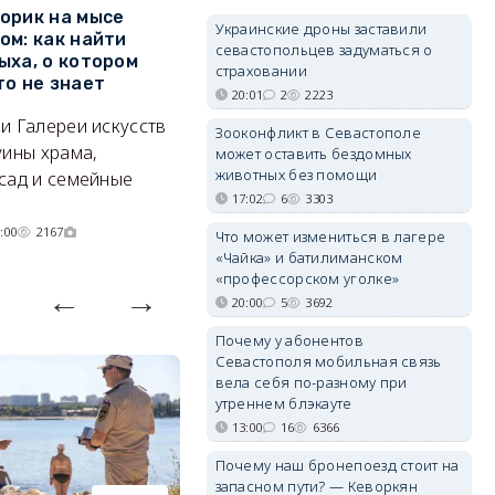
орик на мысе
Где в Севастополе можно
М
Украинские дроны заставили
ом: как найти
заработать 100 тысяч в
и
севастопольцев задуматься о
ыха, о котором
месяц
ф
страховании
то не знает
Б
20:01
2
2223
А где — несоизмеримо меньше.
и Галереи искусств
«
06/08/2026 10:02
3779
Зооконфликт в Севастополе
уины храма,
«
может оставить бездомных
животных без помощи
сад и семейные
пр
17:02
6
3303
:00
2167
Что может измениться в лагере
«Чайка» и батилиманском
«профессорском уголке»
20:00
5
3692
Почему у абонентов
Севастополя мобильная связь
вела себя по-разному при
утреннем блэкауте
13:00
16
6366
Почему наш бронепоезд стоит на
запасном пути? — Кеворкян