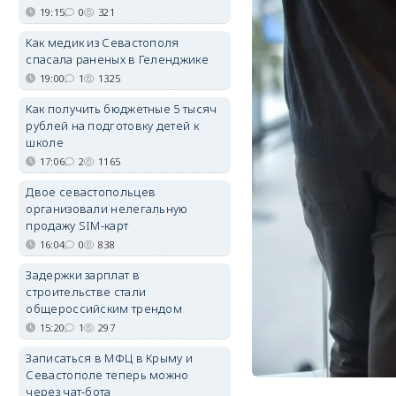
19:15
0
321
Как медик из Севастополя
спасала раненых в Геленджике
19:00
1
1325
Как получить бюджетные 5 тысяч
рублей на подготовку детей к
школе
17:06
2
1165
Двое севастопольцев
организовали нелегальную
продажу SIM-карт
16:04
0
838
Задержки зарплат в
строительстве стали
общероссийским трендом
15:20
1
297
Записаться в МФЦ в Крыму и
Севастополе теперь можно
через чат-бота