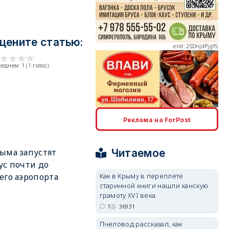
erid: 2SDnjdPjgYS
цените статью:
среднем:
1
(
1
голос)
erid: 2SDnjdvhGXG
Реклама на ForPost
Читаемое
ыма запустят
ус почти до
Как в Крыму в переплёте
его аэропорта
старинной книги нашли ханскую
грамоту XVI века
1
36931
Пчеловод рассказал, как