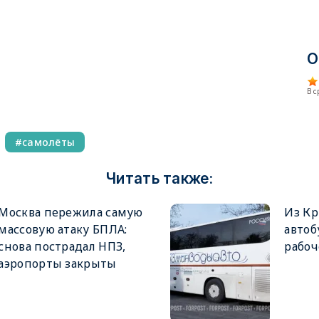
О
В 
самолёты
Читать также:
Москва пережила самую
Из Кр
массовую атаку БПЛА:
автоб
снова пострадал НПЗ,
рабоч
аэропорты закрыты