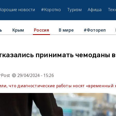
Хорошие новости
#Коротко
Туризм
Афиша
Тех
ь
Крым
В мире
#Фотореп
Россия
отказались принимать чемоданы 
rPost
29/04/2024 - 15:26
или, что диагностические работы носят «временный х