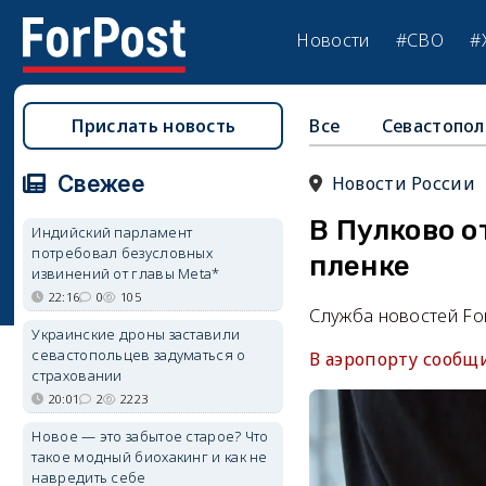
Новости
#СВО
#
Прислать новость
Все
Севастопол
Свежее
Новости России
В Пулково 
Индийский парламент
потребовал безусловных
пленке
извинений от главы Meta*
22:16
0
105
Служба новостей Fo
Украинские дроны заставили
севастопольцев задуматься о
В аэропорту сообщ
страховании
20:01
2
2223
Новое — это забытое старое? Что
такое модный биохакинг и как не
навредить себе