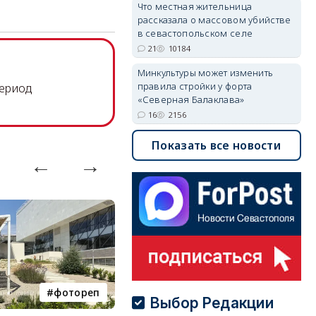
Что местная жительница
рассказала о массовом убийстве
в севастопольском селе
21
10184
Минкультуры может изменить
правила стройки у форта
период
«Северная Балаклава»
16
2156
Показать все новости
фотореп
работа
Выбор Редакции