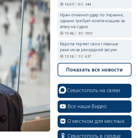
16:07
0
344
Иран отменил удар по Украине,
однако требует компенсацию за
атаку на судно
15:46
3
1051
Европа теряет свои главные
реки из-за рекордной засухи
13:16
1
637
Показать все новости
erid: 2SDnjcrDNw6
Севастополь на связи
Все наши Видео
О местном для местных
erid: 2SDnjdPjgYS
Севастополь в сердце