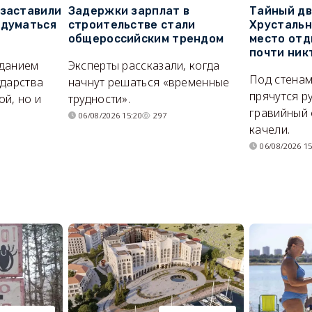
 заставили
Задержки зарплат в
Тайный дв
адуматься
строительстве стали
Хрустальн
общероссийским трендом
место отд
почти ник
иданием
Эксперты рассказали, когда
Под стенам
ударства
начнут решаться «временные
прячутся р
й, но и
трудности».
гравийный 
06/08/2026 15:20
297
качели.
06/08/2026 15