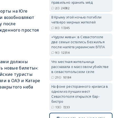
правильно хранить мёд
2
24382
орты на Юге
и возобновляют
В Крыму этой ночью погибли
четверо мирных жителей
у после
0
17245
жденного простоя
«Чудом живы»: в Севастополе
две семьи остались без жилья
после налёта украинских БПЛА
9
12314
сами должны
Что местная жительница
рассказала о массовом убийстве
ь новые билеты»:
в севастопольском селе
йские туристы
21
10184
яли в ОАЭ и Катаре
На фоне ресторанного кризиса в
 закрытого неба
одном из лучших мест
Севастополя открылся бар-
бистро
13
7233