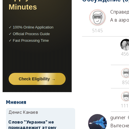
Справе
А в аэр
5145
456
85
Мнения
111
Денис Канаев
gunner
Слово "Украина" не
Вытесне
принадлежит этому