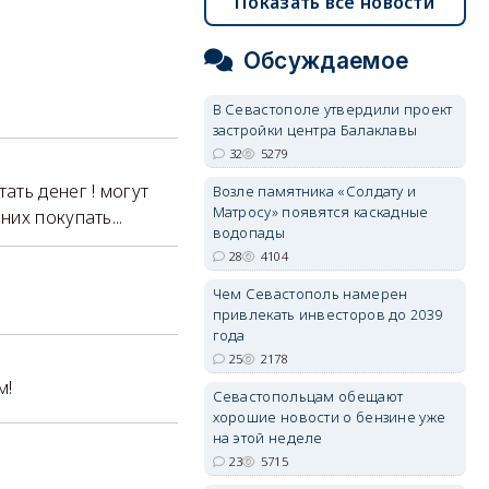
Показать все новости
Обсуждаемое
В Севастополе утвердили проект
застройки центра Балаклавы
32
5279
тать денег ! могут
Возле памятника «Солдату и
Матросу» появятся каскадные
их покупать...
водопады
28
4104
Чем Севастополь намерен
привлекать инвесторов до 2039
года
25
2178
м!
Севастопольцам обещают
хорошие новости о бензине уже
на этой неделе
23
5715