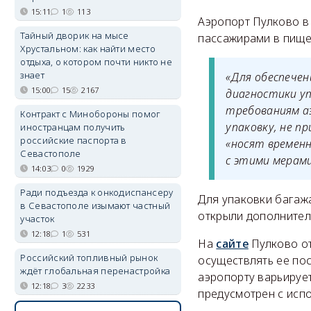
15:11
1
113
Аэропорт Пулково в
Тайный дворик на мысе
пассажирами в пище
Хрустальном: как найти место
отдыха, о котором почти никто не
знает
«Для обеспечен
15:00
15
2167
диагностики у
требованиям а
Контракт с Минобороны помог
упаковку, не п
иностранцам получить
российские паспорта в
«носят временн
Севастополе
с этими мерами
14:03
0
1929
Ради подъезда к онкодиспансеру
Для упаковки багаж
в Севастополе изымают частный
открыли дополнител
участок
12:18
1
531
На
сайте
Пулково от
Российский топливный рынок
осуществлять ее пос
ждёт глобальная перенастройка
аэропорту варьирует
12:18
3
2233
предусмотрен с исп