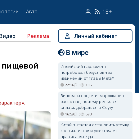
18+
нологии
Авто
Видео
Личный кабинет
Реклама
В мире
в пищевой
Индийский парламент
потребовал безусловных
извинений от главы Meta*
22:16
0
105
Виноваты соцсети: марокканец
рассказал, почему решился
арактер».
вплавь добраться в Сеуту
16:59
0
593
Китай пытается остановить утечку
специалистов и ужесточает
правила выезда