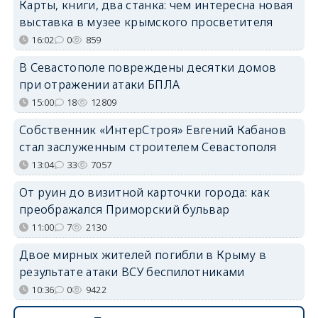
Карты, книги, два станка: чем интересна новая
выставка в музее крымского просветителя
16:02
0
859
В Севастополе повреждены десятки домов
при отражении атаки БПЛА
15:00
18
12809
Собственник «ИнтерСтроя» Евгений Кабанов
стал заслуженным строителем Севастополя
13:04
33
7057
От руин до визитной карточки города: как
преображался Приморский бульвар
11:00
7
2130
Двое мирных жителей погибли в Крыму в
результате атаки ВСУ беспилотниками
10:36
0
9422