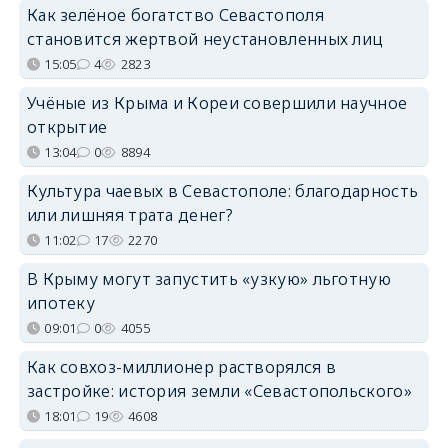
Как зелёное богатство Севастополя
становится жертвой неустановленных лиц
15:05
4
2823
Учёные из Крыма и Кореи совершили научное
открытие
13:04
0
8894
Культура чаевых в Севастополе: благодарность
или лишняя трата денег?
11:02
17
2270
В Крыму могут запустить «узкую» льготную
ипотеку
09:01
0
4055
Как совхоз-миллионер растворялся в
застройке: история земли «Севастопольского»
18:01
19
4608