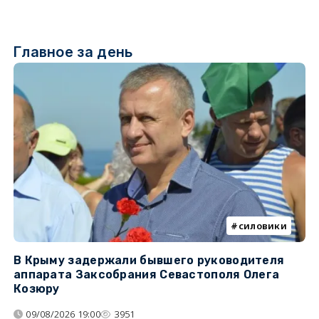
Главное за день
силовики
В Крыму задержали бывшего руководителя
К
аппарата Заксобрания Севастополя Олега
з
Козюру
«
09/08/2026 19:00
3951