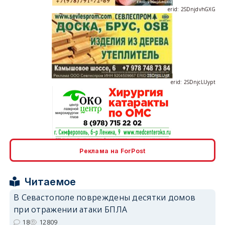
erid: 2SDnjcLUypt
erid: 2SDnjcrDNw6
Реклама на ForPost
Читаемое
В Севастополе повреждены десятки домов
при отражении атаки БПЛА
erid: 2SDnjdPjgYS
18
12809