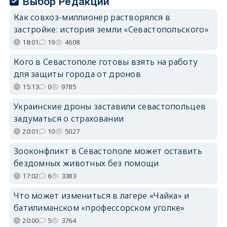
Выбор Редакции
Как совхоз-миллионер растворялся в
застройке: история земли «Севастопольского»
18:01
19
4608
Кого в Севастополе готовы взять на работу
для защиты города от дронов
15:13
0
9785
Украинские дроны заставили севастопольцев
задуматься о страховании
20:01
10
5027
Зооконфликт в Севастополе может оставить
бездомных животных без помощи
17:02
6
3383
Что может измениться в лагере «Чайка» и
батилиманском «профессорском уголке»
20:00
5
3764