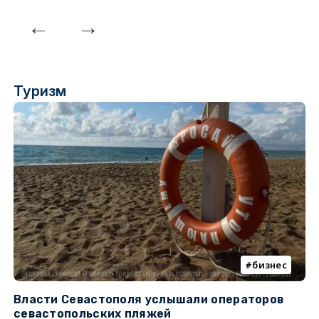
Туризм
бизнес
Власти Севастополя услышали операторов
П
севастопольских пляжей
о