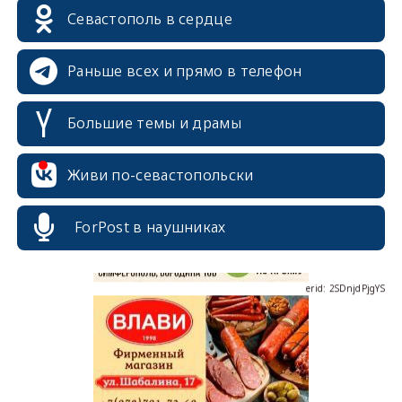
Севастополь в сердце
Раньше всех и прямо в телефон
Большие темы и драмы
erid: 2SDnjcrDNw6
Живи по-севастопольски
ForPost в наушниках
erid: 2SDnjdPjgYS
erid: 2SDnjdvhGXG