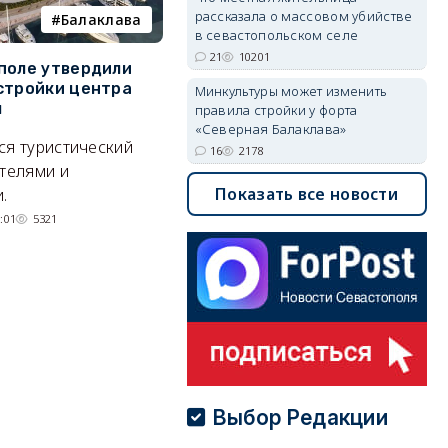
рассказала о массовом убийстве
Балаклава
пляж
в севастопольском селе
21
10201
поле утвердили
На диких пляжах
Д
стройки центра
Севастополя появились
с
Минкультуры может изменить
ы
инспекторы
К
правила стройки у форта
«Северная Балаклава»
ся туристический
Могут ли оштрафовать за отдых
С
16
2178
отелями и
на необорудованном пляже?
ве
Показать все новости
.
су
31/07/2026 10:24
5936
:01
5321
Выбор Редакции