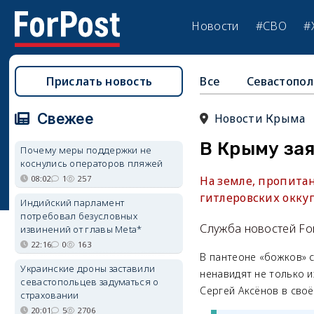
Новости
#СВО
#
Прислать новость
Все
Севастопол
Свежее
Новости Крыма
В Крыму за
Почему меры поддержки не
коснулись операторов пляжей
08:02
1
257
На земле, пропита
гитлеровских окку
Индийский парламент
потребовал безусловных
Служба новостей Fo
извинений от главы Meta*
22:16
0
163
В пантеоне «божков» 
Украинские дроны заставили
ненавидят не только и
севастопольцев задуматься о
Сергей Аксёнов в сво
страховании
20:01
5
2706