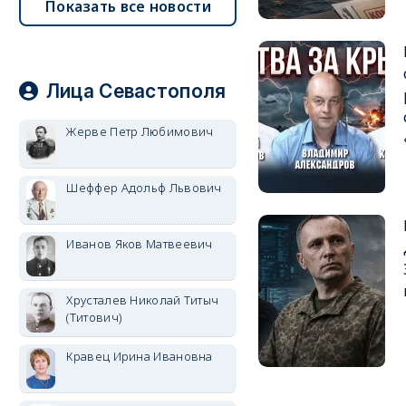
Показать все новости
Лица Севастополя
Жерве Петр Любимович
Шеффер Адольф Львович
Иванов Яков Матвеевич
Хрусталев Николай Титыч
(Титович)
Кравец Ирина Ивановна