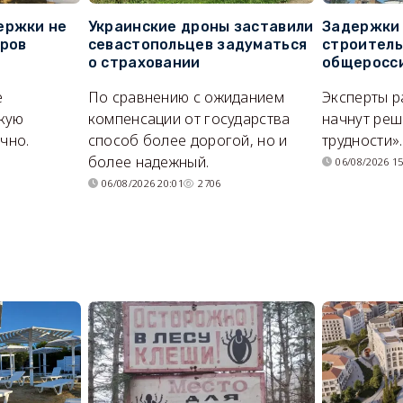
ержки не
Украинские дроны заставили
Задержки 
оров
севастопольцев задуматься
строитель
о страховании
общеросс
е
По сравнению с ожиданием
Эксперты р
кую
компенсации от государства
начнут реш
очно.
способ более дорогой, но и
трудности».
более надежный.
06/08/2026 15
06/08/2026 20:01
2706