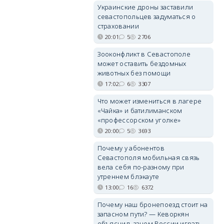
Украинские дроны заставили
севастопольцев задуматься о
страховании
20:01
5
2706
Зооконфликт в Севастополе
может оставить бездомных
животных без помощи
17:02
6
3307
Что может измениться в лагере
«Чайка» и батилиманском
«профессорском уголке»
20:00
5
3693
Почему у абонентов
Севастополя мобильная связь
вела себя по-разному при
утреннем блэкауте
13:00
16
6372
Почему наш бронепоезд стоит на
запасном пути? — Кеворкян
объяснил, зачем России играть