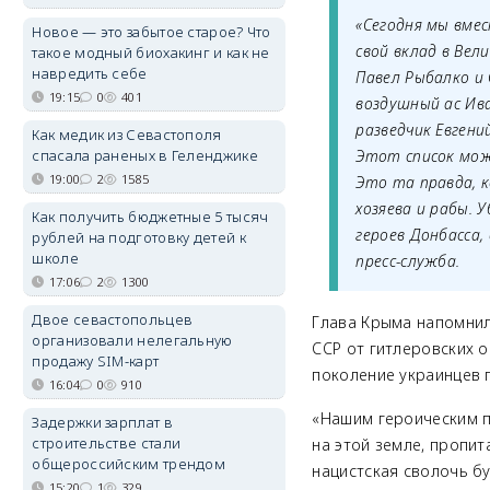
«Сегодня мы вме
Новое — это забытое старое? Что
свой вклад в Ве
такое модный биохакинг и как не
навредить себе
Павел Рыбалко и 
19:15
0
401
воздушный ас Ив
разведчик Евгени
Как медик из Севастополя
спасала раненых в Геленджике
Этот список мож
19:00
2
1585
Это та правда, 
хозяева и рабы.
Как получить бюджетные 5 тысяч
героев Донбасса,
рублей на подготовку детей к
школе
пресс-служба.
17:06
2
1300
Двое севастопольцев
Глава Крыма напомнил
организовали нелегальную
ССР от гитлеровских о
продажу SIM-карт
поколение украинцев 
16:04
0
910
«Нашим героическим п
Задержки зарплат в
строительстве стали
на этой земле, пропит
общероссийским трендом
нацистская сволочь б
15:20
1
329