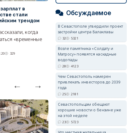
зарплат в
Тайный дворик на мысе
Г
Обсуждаемое
стве стали
Хрустальном: как найти
з
ийским трендом
место отдыха, о котором
м
В Севастополе утвердили проект
почти никто не знает
ассказали, когда
А
застройки центра Балаклавы
Под стенами Галереи искусств
32
5321
аться «временные
прячутся руины храма,
Возле памятника «Солдату и
гравийный сад и семейные
:20
329
Матросу» появятся каскадные
качели.
водопады
28
4123
06/08/2026 15:00
2370
Чем Севастополь намерен
привлекать инвесторов до 2039
года
25
2181
Севастопольцам обещают
хорошие новости о бензине уже
на этой неделе
23
5723
Что местная жительница