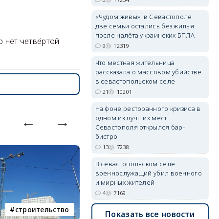
«Чудом живы»: в Севастополе
две семьи остались без жилья
после налёта украинских БПЛА
о нет четвёртой
9
12319
erid: 2SDnjdvhGXG
Что местная жительница
рассказала о массовом убийстве
в севастопольском селе
21
10201
На фоне ресторанного кризиса в
одном из лучших мест
Севастополя открылся бар-
бистро
13
7238
В севастопольском селе
военнослужащий убил военного
и мирных жителей
4
7169
строительство
фотореп
Показать все новости