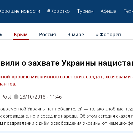
Хорошие новости
#Коротко
Туризм
Афиша
Тех
ь
Россия
В мире
#Фотореп
Крым
явили о захвате Украины нацист
нной кровью миллионов советских солдат, хозяевами
пантов.
rPost
28/10/2018 - 11:46
современной Украины нет победителей — только злобные неу
х сограждане, но и соседние народы. Об этом сегодня сказал
ём поздравлении с днём освобождения Украины от немецко-фа