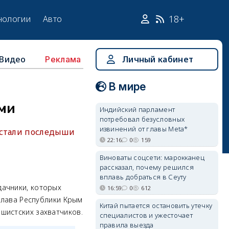
18+
нологии
Авто
Видео
Личный кабинет
Реклама
В мире
ами
Индийский парламент
потребовал безусловных
извинений от главы Meta*
 стали последыши
22:16
0
159
Виноваты соцсети: марокканец
рассказал, почему решился
вплавь добраться в Сеуту
дачники, которых
16:59
0
612
 глава Республики Крым
Китай пытается остановить утечку
шистских захватчиков.
специалистов и ужесточает
правила выезда