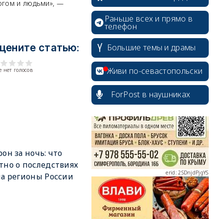
огом и людьми», —
Раньше всех и прямо в
телефон
цените статью:
Большие темы и драмы
erid: 2SDnjcrDNw6
Живи по-севастопольски
 нет голосов
ForPost в наушниках
erid: 2SDnjdPjgYS
рон за ночь: что
тно о последствиях
на регионы России
erid: 2SDnjdvhGXG