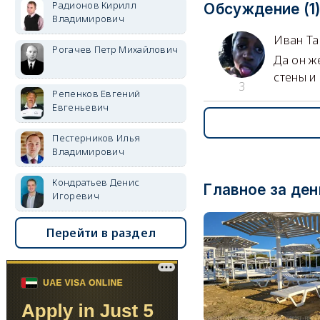
Радионов Кирилл
Обсуждение (1
Владимирович
Иван Т
Рогачев Петр Михайлович
Да он ж
стены и 
3
Репенков Евгений
Евгеньевич
Пестерников Илья
Владимирович
Кондратьев Денис
Главное за ден
Игоревич
Перейти в раздел