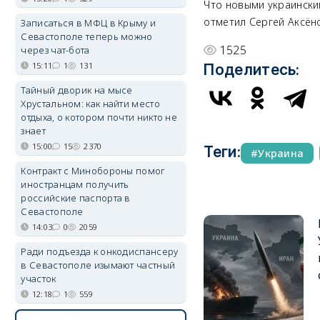
Что новыми украински
отметил Сергей Аксён
Записаться в МФЦ в Крыму и
Севастополе теперь можно
1525
через чат-бота
15:11
1
131
Поделитесь:
Тайный дворик на мысе
Хрустальном: как найти место
отдыха, о котором почти никто не
знает
15:00
15
2370
Теги:
Украина
Контракт с Минобороны помог
иностранцам получить
российские паспорта в
Севастополе
14:03
0
2059
Ради подъезда к онкодиспансеру
в Севастополе изымают частный
участок
12:18
1
559