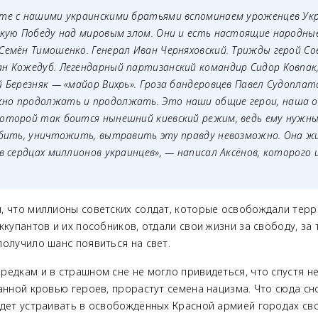
сте с нашими украинскими братьями вспоминаем уроженцев Укр
ликую Победу над мировым злом. Они и есть настоящие народны
Семён Тимошенко. Генерал Иван Черняховский. Трижды герой Со
ан Кожедуб. Легендарный партизанский командир Сидор Ковпак
й Березняк — «майор Вихрь». Гроза бандеровцев Павел Судоплат
но продолжать и продолжать. Это наши общие герои, наша о
которой так боится нынешний киевский режим, ведь ему нужны
 Убить, уничтожить, вытравить эту правду невозможно. Она жи
 в сердцах миллионов украинцев», — написал Аксёнов, которого
, что миллионы советских солдат, которые освобождали тер
ккупантов и их пособников, отдали свои жизни за свободу, за
получило шанс появиться на свет.
редкам и в страшном сне не могло привидеться, что спустя н
анной кровью героев, прорастут семена нацизма. Что сюда сн
удет устраивать в освобождённых Красной армией городах св