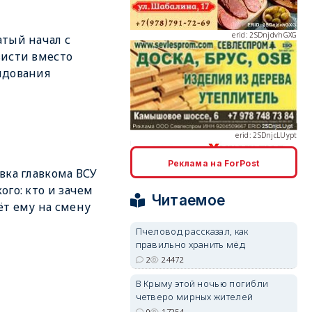
тый начал с
исти вместо
ндования
erid: 2SDnjcLUypt
Реклама на ForPost
вка главкома ВСУ
erid: 2SDnjcrDNw6
ого: кто и зачем
Читаемое
т ему на смену
Пчеловод рассказал, как
правильно хранить мёд
2
24472
В Крыму этой ночью погибли
erid: 2SDnjdPjgYS
четверо мирных жителей
0
17254