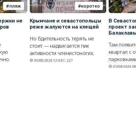
пляж
коротко
ержки не
Крымчане и севастопольцы
В Севасто
оров
реже жалуются на клещей
проект за
Балаклав
Но бдительность терять не
е
Там появит
стоит — надвигается пик
кую
квартал с 
активности членистоногих.
очно.
парковками
05/08/2026 12:43
227
05/08/2026 08