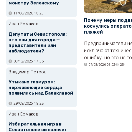
монстру Зеленскому
11/06/2026 18:23
Почему меры подд
Иван Ермаков
коснулись операт
пляжей
Депутаты Севастополя:
кто они для города —
Предприниматели н
представители или
исключают техничес
наблюдатели?
ошибку, но это не т
03/12/2025 17:36
07/08/2026 08:02
254
Владимир Петров
Утыкано гламуром:
нержавеющие сердца
появились над Балаклавой
29/09/2025 19:28
Иван Ермаков
Избирательная игра в
Севастополе выполняет