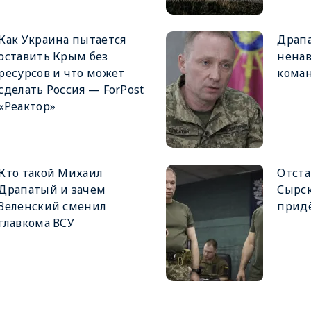
Как Украина пытается
Драпа
оставить Крым без
ненав
ресурсов и что может
кома
сделать Россия — ForPost
«Реактор»
Кто такой Михаил
Отста
Драпатый и зачем
Сырск
Зеленский сменил
придё
главкома ВСУ