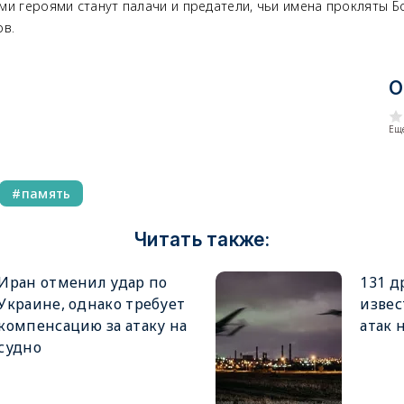
ми героями станут палачи и предатели, чьи имена прокляты Б
ов.
О
Еще
память
Читать также:
Иран отменил удар по
131 д
Украине, однако требует
извес
компенсацию за атаку на
атак 
судно