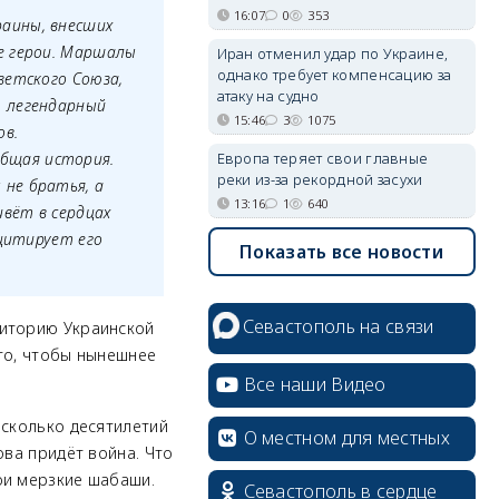
16:07
0
353
аины, внесших
е герои. Маршалы
Иран отменил удар по Украине,
однако требует компенсацию за
ветского Союза,
атаку на судно
, легендарный
15:46
3
1075
ов.
Европа теряет свои главные
бщая история.
реки из-за рекордной засухи
 не братья, а
13:16
1
640
вёт в сердцах
 цитирует его
Показать все новости
Севастополь на связи
риторию Украинской
 то, чтобы нынешнее
Все наши Видео
есколько десятилетий
О местном для местных
ова придёт война. Что
ои мерзкие шабаши.
Севастополь в сердце