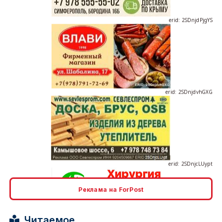
erid: 2SDnjdvhGXG
erid: 2SDnjcLUypt
Реклама на ForPost
erid: 2SDnjcrDNw6
Читаемое