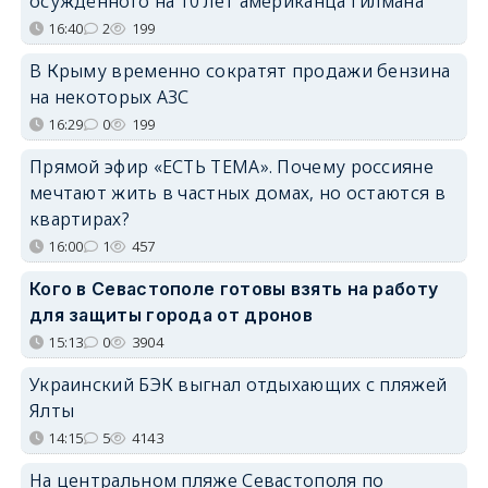
осуждённого на 10 лет американца Гилмана
16:40
2
199
В Крыму временно сократят продажи бензина
на некоторых АЗС
16:29
0
199
Прямой эфир «ЕСТЬ ТЕМА». Почему россияне
мечтают жить в частных домах, но остаются в
квартирах?
16:00
1
457
Кого в Севастополе готовы взять на работу
для защиты города от дронов
15:13
0
3904
Украинский БЭК выгнал отдыхающих с пляжей
Ялты
14:15
5
4143
На центральном пляже Севастополя по