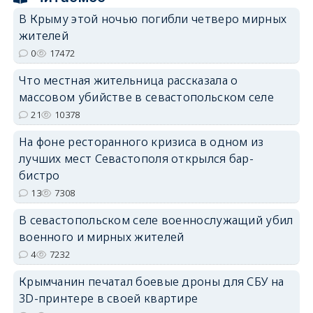
В Крыму этой ночью погибли четверо мирных
жителей
0
17472
erid: 2SDnjdPjgYS
Что местная жительница рассказала о
массовом убийстве в севастопольском селе
21
10378
На фоне ресторанного кризиса в одном из
лучших мест Севастополя открылся бар-
бистро
erid: 2SDnjdvhGXG
13
7308
В севастопольском селе военнослужащий убил
военного и мирных жителей
4
7232
Крымчанин печатал боевые дроны для СБУ на
3D-принтере в своей квартире