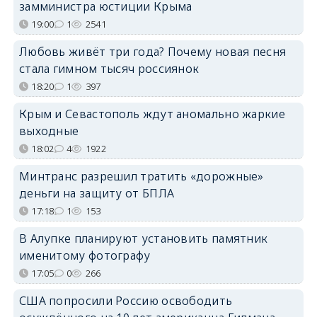
замминистра юстиции Крыма
19:00
1
2541
Любовь живёт три года? Почему новая песня
стала гимном тысяч россиянок
18:20
1
397
Крым и Севастополь ждут аномально жаркие
выходные
18:02
4
1922
Минтранс разрешил тратить «дорожные»
деньги на защиту от БПЛА
17:18
1
153
В Алупке планируют установить памятник
именитому фотографу
17:05
0
266
США попросили Россию освободить