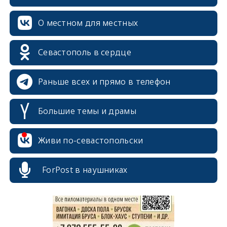
О местном для местных
Севастополь в сердце
Раньше всех и прямо в телефон
Большие темы и драмы
Живи по-севастопольски
erid: 2SDnjcrDNw6
ForPost в наушниках
erid: 2SDnjdPjgYS