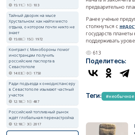
15:11
1
103
предварительно план
Тайный дворик на мысе
Ранее учёные преду
Хрустальном: как найти место
столкнуться с
недос
отдыха, о котором почти никто не
знает
государств планеты 
15:00
15
1972
поддерживать урове
Контракт с Минобороны помог
613
иностранцам получить
Поделитесь:
российские паспорта в
Севастополе
14:03
0
1750
Ради подъезда к онкодиспансеру
в Севастополе изымают частный
Теги:
участок
необычное
12:18
1
487
Российский топливный рынок
ждёт глобальная перенастройка
12:18
3
2017