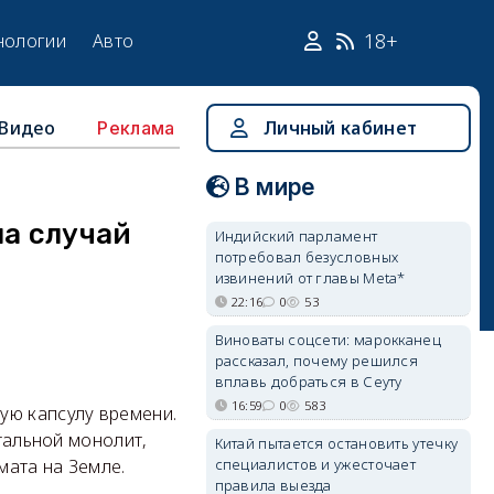
18+
нологии
Авто
Видео
Личный кабинет
Реклама
В мире
на случай
Индийский парламент
потребовал безусловных
извинений от главы Meta*
22:16
0
53
Виноваты соцсети: марокканец
рассказал, почему решился
вплавь добраться в Сеуту
16:59
0
583
ую капсулу времени.
тальной монолит,
Китай пытается остановить утечку
специалистов и ужесточает
мата на Земле.
правила выезда