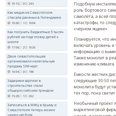
Подобную инсталляц
19:15
0
245
роль бортового само
Как медик из Севастополя
самолёта, а всей пл
спасала раненых в Геленджике
катастрофы, то сле
19:00
1
1094
«чёрном ящике».
Как получить бюджетные 5 тысяч
рублей на подготовку детей к
Планируется, что ин
школе
включать уровень и 
17:06
2
1026
информацию о вымир
Двое севастопольцев
Также монолит в ре
организовали нелегальную
изменению климата.
продажу SIM-карт
16:04
0
748
Ёмкости жёстких дис
следующие 30-50 ле
Задержки зарплат в
строительстве стали
монолита будут уст
общероссийским трендом
тех пор, пока светит
15:20
1
262
Необычный проект я
Записаться в МФЦ в Крыму и
маркетинговой фирм
Севастополе теперь можно
через чат-бота
начать и закончить 