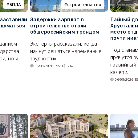
БПЛА
строительство
 заставили
Задержки зарплат в
Тайный дв
адуматься
строительстве стали
Хрустальн
общероссийским трендом
место отд
почти ник
иданием
Эксперты рассказали, когда
Под стенам
ударства
начнут решаться «временные
прячутся р
й, но и
трудности».
гравийный 
06/08/2026 15:20
262
качели.
06/08/2026 15