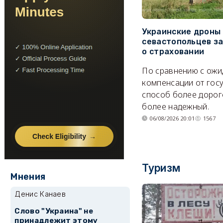
Украинские дроны
севастопольцев з
о страховании
По сравнению с ож
компенсации от гос
способ более дорого
более надежный.
06/08/2026 20:01
1567
Туризм
Мнения
Денис Канаев
Слово "Украина" не
принадлежит этому