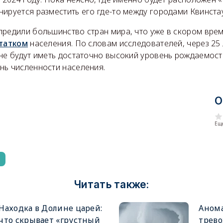
ируется разместить его где-то между городами Квинстау
предили большинство стран мира, что уже в скором вре
татком
населения. По словам исследователей, через 25 
не будут иметь достаточно высокий уровень рождаемост
нь численности населения.
О
Еще
Читать также:
Находка в Долине царей:
Анома
что скрывает «грустный
трево