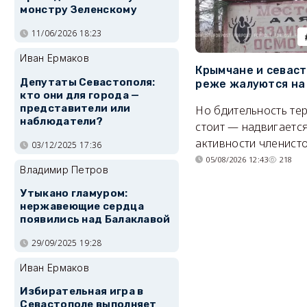
монстру Зеленскому
11/06/2026 18:23
Иван Ермаков
Крымчане и севас
Депутаты Севастополя:
реже жалуются на
кто они для города —
представители или
Но бдительность тер
наблюдатели?
стоит — надвигается
активности членисто
03/12/2025 17:36
05/08/2026 12:43
218
Владимир Петров
Утыкано гламуром:
нержавеющие сердца
появились над Балаклавой
29/09/2025 19:28
Иван Ермаков
Избирательная игра в
Севастополе выполняет