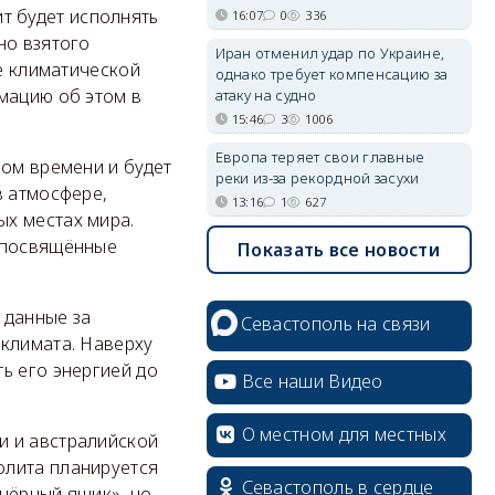
 будет исполнять
16:07
0
336
но взятого
Иран отменил удар по Украине,
те климатической
однако требует компенсацию за
мацию об этом в
атаку на судно
15:46
3
1006
Европа теряет свои главные
ном времени и будет
реки из-за рекордной засухи
в атмосфере,
13:16
1
627
х местах мира.
, посвящённые
Показать все новости
 данные за
Севастополь на связи
 климата. Наверху
ь его энергией до
Все наши Видео
О местном для местных
и и австралийской
олита планируется
Севастополь в сердце
«чёрный ящик», но