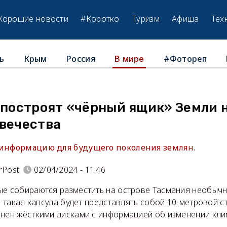
Хорошие новости
#Коротко
Туризм
Афиша
Тех
ь
Крым
Россия
#Фотореп
В мире
 построят «чёрный ящик» Земли 
овечества
 информацию для будущего поколения землян.
rPost
02/04/2024 - 11:46
ые собираются разместить на острове Тасмания необычн
, такая капсула будет представлять собой 10-метровой с
лнен жёсткими дисками с информацией об изменении кли