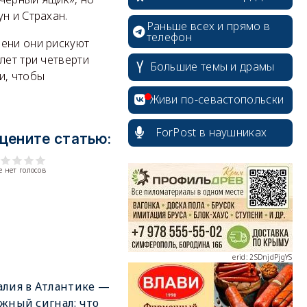
н и Страхан.
Раньше всех и прямо в
телефон
мени они рискуют
лет три четверти
Большие темы и драмы
и, чтобы
Живи по-севастопольски
ForPost в наушниках
цените статью:
erid: 2SDnjcrDNw6
 нет голосов
erid: 2SDnjdPjgYS
лия в Атлантике —
жный сигнал: что