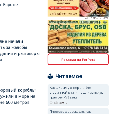
т Европе
erid: 2SDnjdvhGXG
яне начали
ть за жалобы,
дания и разговоры
erid: 2SDnjcLUypt
я
Реклама на ForPost
Читаемое
Как в Крыму в переплёте
оровый корабль»
старинной книги нашли ханскую
erid: 2SDnjcrDNw6
ужили в море на
грамоту XVI века
не 600 метров
1
36910
Пчеловод рассказал, как