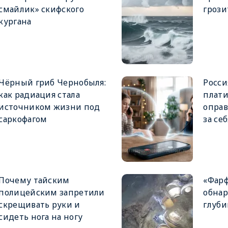
смайлик» скифского
грози
кургана
Чёрный гриб Чернобыля:
Росси
как радиация стала
плати
источником жизни под
оправ
саркофагом
за себ
Почему тайским
«Фарф
полицейским запретили
обнар
скрещивать руки и
глуби
сидеть нога на ногу