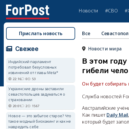
Новости
#СВО
#
Прислать новость
Все
Севастопол
Свежее
Новости мира
В этом году
Индийский парламент
потребовал безусловных
гибели чел
извинений от главы Meta*
22:16
0
53
Он будет собирать
Украинские дроны заставили
севастопольцев задуматься о
Служба новостей Fo
страховании
20:01
2
1567
Австралийские учён
Как пишет
Daily Mail
Новое — это забытое старое? Что
такое модный биохакинг и как не
который будет запо
навредить себе