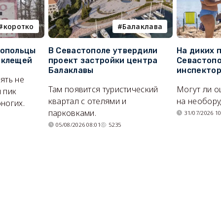
коротко
Балаклава
топольцы
В Севастополе утвердили
На диких 
 клещей
проект застройки центра
Севастопо
Балаклавы
инспекто
ять не
Там появится туристический
Могут ли о
 пик
квартал с отелями и
на необор
ногих.
парковками.
31/07/2026 10
05/08/2026 08:01
5235