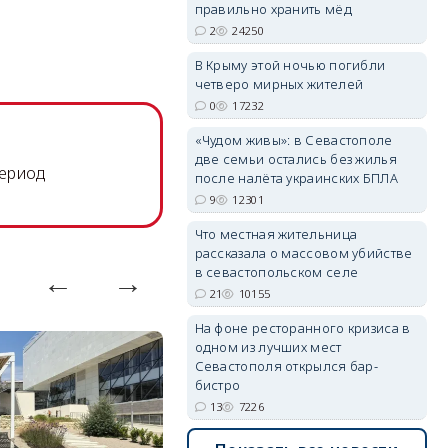
правильно хранить мёд
2
24250
erid: 2SDnjdPjgYS
В Крыму этой ночью погибли
четверо мирных жителей
0
17232
«Чудом живы»: в Севастополе
две семьи остались без жилья
период
после налёта украинских БПЛА
9
12301
erid: 2SDnjdvhGXG
Что местная жительница
рассказала о массовом убийстве
в севастопольском селе
21
10155
На фоне ресторанного кризиса в
одном из лучших мест
Севастополя открылся бар-
бистро
13
7226