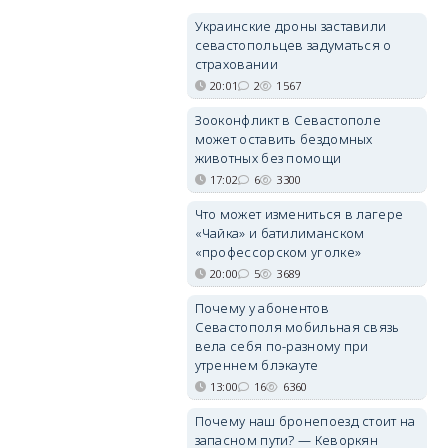
Украинские дроны заставили
севастопольцев задуматься о
страховании
20:01
2
1567
Зооконфликт в Севастополе
может оставить бездомных
животных без помощи
17:02
6
3300
Что может измениться в лагере
«Чайка» и батилиманском
«профессорском уголке»
20:00
5
3689
Почему у абонентов
Севастополя мобильная связь
вела себя по-разному при
утреннем блэкауте
13:00
16
6360
Почему наш бронепоезд стоит на
запасном пути? — Кеворкян