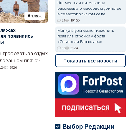
Что местная жительница
рассказала о массовом убийстве
в севастопольском селе
пляж
туризм
21
10155
пляжах
Двух москвичей на
П
Минкультуры может изменить
ля появились
сапбордах унесло от берега
о
правила стройки у форта
«Северная Балаклава»
ры
Крыма на километр в море
б
Е
16
2124
штрафовать за отдых
Спасатели благополучно
Н
удованном пляже?
вернули туристов обратно на
Показать все новости
де
сушу.
:24
5926
29/07/2026 17:03
6380
Выбор Редакции