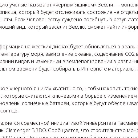
ию учёные называют «чёрным ящиком» Земли — монолит
писца, который будет отслеживать состояние не отдель
анеты. Если человечеству суждено погибнуть в результа
дующий вид, который заселит Землю, сможет найти инфор
формация на жёстких дисках будет обновляться в реаль
температуру моря, закисление океана, содержание CO2 
ании видов и изменении в землепользовании в различны
альном времени будет собирать в Интернете материалы
ков «чёрного ящика» хватит на то, чтобы накопить такие
т, которые считаются ключевыми в борьбе с изменением
ановлены солнечные батареи, которые будут обеспечиват
 солнце.
вляется совместной инициативой Университета Тасмани
ы Clemenger BBDO. Сообщается, что строительство мон
в 2024 году. Пока неясно, где именно будет расположен 