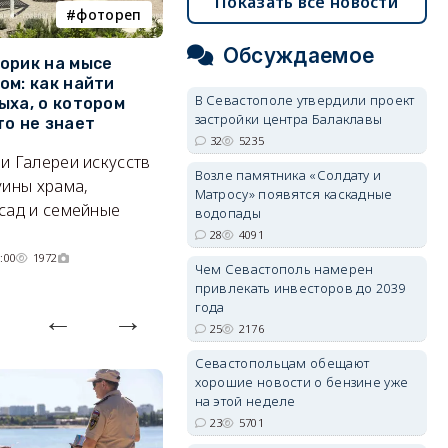
Показать все новости
фотореп
работа
Обсуждаемое
орик на мысе
Где в Севастополе можно
М
ом: как найти
заработать 100 тысяч в
и
В Севастополе утвердили проект
ыха, о котором
месяц
ф
застройки центра Балаклавы
то не знает
Б
А где — несоизмеримо меньше.
32
5235
и Галереи искусств
«
06/08/2026 10:02
3618
Возле памятника «Солдату и
уины храма,
«
Матросу» появятся каскадные
сад и семейные
пр
водопады
28
4091
:00
1972
Чем Севастополь намерен
привлекать инвесторов до 2039
года
25
2176
Севастопольцам обещают
хорошие новости о бензине уже
на этой неделе
23
5701