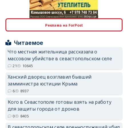
erid: 2SDnjcLUypt
Реклама на ForPost
Читаемое
erid: 2SDnjcrDNw6
Что местная жительница рассказала о
массовом убийстве в севастопольском селе
21
10645
Ханский дворец возглавил бывший
замминистра юстиции Крыма
erid: 2SDnjdPjgYS
6
8937
Кого в Севастополе готовы взять на работу
для защиты города от дронов
0
8405
erid: 2SDnjdvhGXG
В севастопольском селе военнослужащий убил