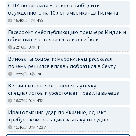
США попросили Россию освободить
осуждённого на 10 лет американца Гилмана
16:40
2
455
Facebook* снёс публикацию премьера Индии и
объяснил всё технической ошибкой
22:16
0
411
Виноваты соцсети: марокканец рассказал,
почему решился вплавь добраться в Сеуту
16:59
0
741
Китай пытается остановить утечку
специалистов и ужесточает правила выезда
16:07
0
452
Иран отменил удар по Украине, однако
требует компенсацию за атаку на судно
15:46
3
1237