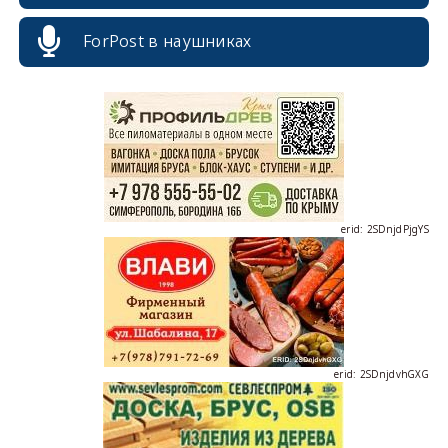
erid: 2SDnjcrDNw6
ForPost в наушниках
erid: 2SDnjdPjgYS
erid: 2SDnjdvhGXG