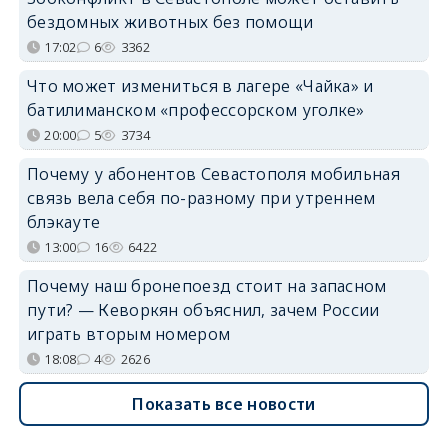
бездомных животных без помощи
17:02
6
3362
Что может измениться в лагере «Чайка» и
батилиманском «профессорском уголке»
20:00
5
3734
Почему у абонентов Севастополя мобильная
связь вела себя по-разному при утреннем
блэкауте
13:00
16
6422
Почему наш бронепоезд стоит на запасном
пути? — Кеворкян объяснил, зачем России
играть вторым номером
18:08
4
2626
Показать все новости