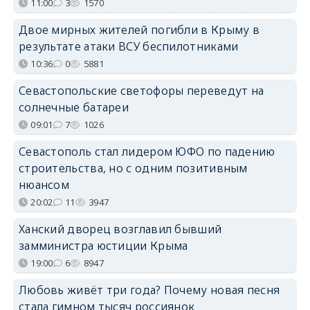
11:00
3
1570
Двое мирных жителей погибли в Крыму в
результате атаки ВСУ беспилотниками
10:36
0
5881
Севастопольские светофоры переведут на
солнечные батареи
09:01
7
1026
Севастополь стал лидером ЮФО по падению
строительства, но с одним позитивным
нюансом
20:02
11
3947
Ханский дворец возглавил бывший
замминистра юстиции Крыма
19:00
6
8947
Любовь живёт три года? Почему новая песня
стала гимном тысяч россиянок