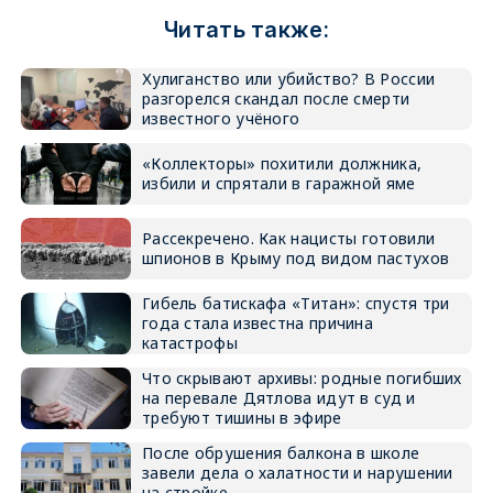
Читать также:
Хулиганство или убийство? В России
разгорелся скандал после смерти
известного учёного
«Коллекторы» похитили должника,
избили и спрятали в гаражной яме
Рассекречено. Как нацисты готовили
шпионов в Крыму под видом пастухов
Гибель батискафа «Титан»: спустя три
года стала известна причина
катастрофы
Что скрывают архивы: родные погибших
на перевале Дятлова идут в суд и
требуют тишины в эфире
После обрушения балкона в школе
завели дела о халатности и нарушении
на стройке