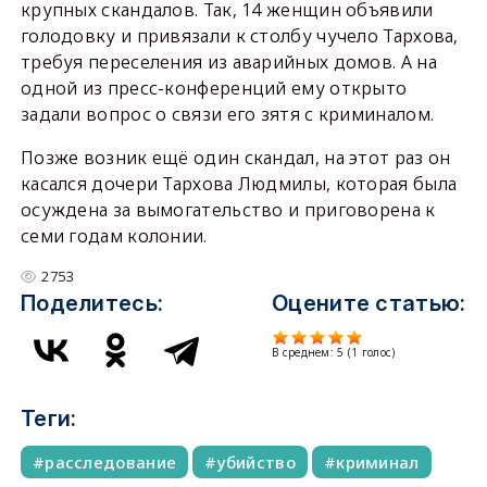
крупных скандалов. Так, 14 женщин объявили
голодовку и привязали к столбу чучело Тархова,
требуя переселения из аварийных домов. А на
одной из пресс-конференций ему открыто
задали вопрос о связи его зятя с криминалом.
Позже возник ещё один скандал, на этот раз он
касался дочери Тархова Людмилы, которая была
осуждена за вымогательство и приговорена к
семи годам колонии.
2753
Поделитесь:
Оцените статью:
В среднем:
5
(
1
голос)
Теги:
расследование
убийство
криминал