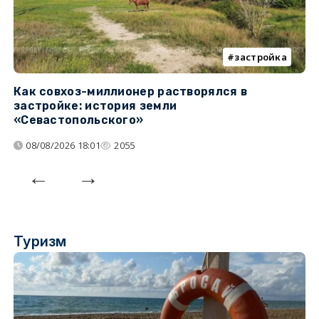
застройка
Как совхоз-миллионер растворялся в
К
застройке: история земли
н
«Севастопольского»
п
08/08/2026 18:01
2055
Туризм