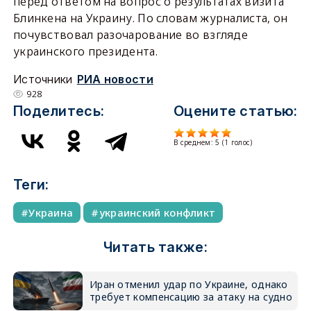
перед ответом на вопрос о результатах визита
Блинкена на Украину. По словам журналиста, он
почувствовал разочарование во взгляде
украинского президента.
Источники
РИА новости
928
Поделитесь:
Оцените статью:
В среднем:
5
(
1
голос)
Теги:
Украина
украинский конфликт
Читать также:
Иран отменил удар по Украине, однако
требует компенсацию за атаку на судно