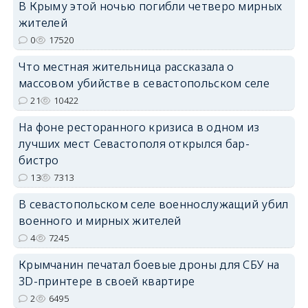
В Крыму этой ночью погибли четверо мирных
жителей
0
17520
erid: 2SDnjdPjgYS
Что местная жительница рассказала о
массовом убийстве в севастопольском селе
21
10422
На фоне ресторанного кризиса в одном из
лучших мест Севастополя открылся бар-
erid: 2SDnjdvhGXG
бистро
13
7313
В севастопольском селе военнослужащий убил
военного и мирных жителей
4
7245
Крымчанин печатал боевые дроны для СБУ на
3D-принтере в своей квартире
2
6495