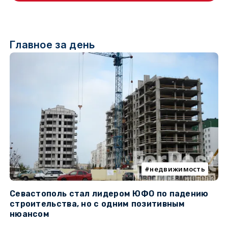
Главное за день
недвижимость
Севастополь стал лидером ЮФО по падению
К
строительства, но с одним позитивным
д
нюансом