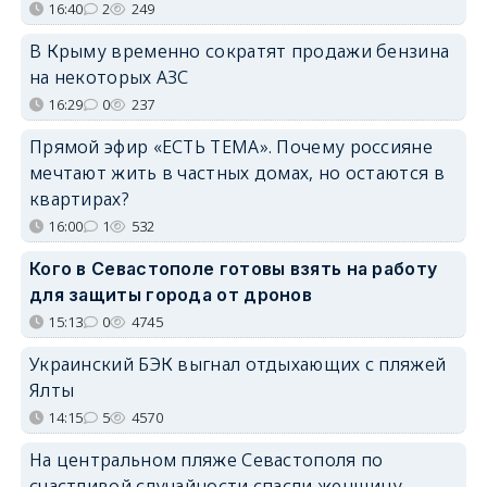
16:40
2
249
В Крыму временно сократят продажи бензина
на некоторых АЗС
16:29
0
237
Прямой эфир «ЕСТЬ ТЕМА». Почему россияне
мечтают жить в частных домах, но остаются в
квартирах?
16:00
1
532
Кого в Севастополе готовы взять на работу
для защиты города от дронов
15:13
0
4745
Украинский БЭК выгнал отдыхающих с пляжей
Ялты
14:15
5
4570
На центральном пляже Севастополя по
счастливой случайности спасли женщину