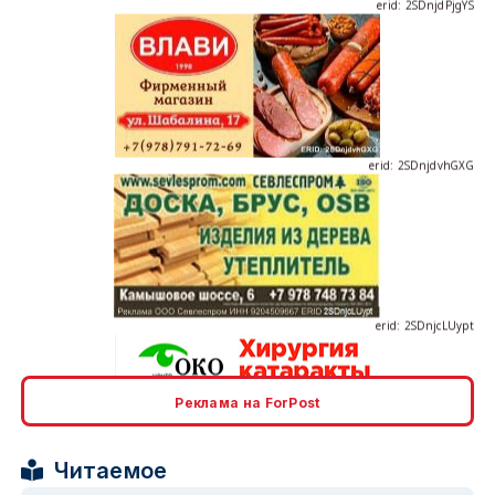
erid: 2SDnjdvhGXG
erid: 2SDnjcLUypt
Реклама на ForPost
erid: 2SDnjcrDNw6
Читаемое