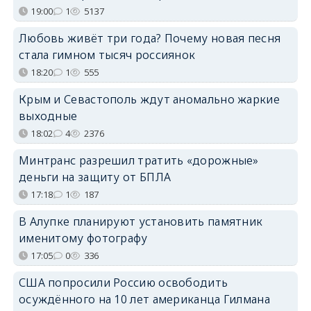
19:00
1
5137
Любовь живёт три года? Почему новая песня
стала гимном тысяч россиянок
18:20
1
555
Крым и Севастополь ждут аномально жаркие
выходные
18:02
4
2376
Минтранс разрешил тратить «дорожные»
деньги на защиту от БПЛА
17:18
1
187
В Алупке планируют установить памятник
именитому фотографу
17:05
0
336
США попросили Россию освободить
осуждённого на 10 лет американца Гилмана