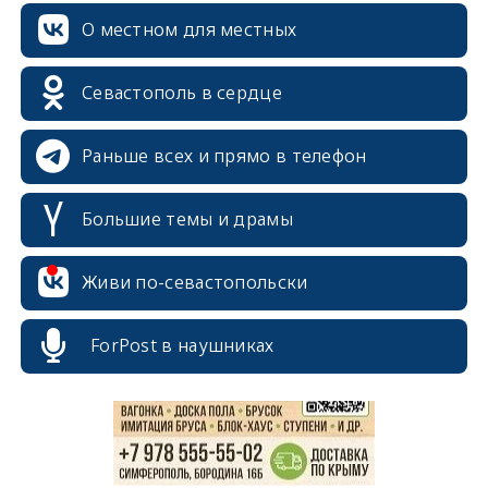
О местном для местных
Севастополь в сердце
Раньше всех и прямо в телефон
Большие темы и драмы
erid: 2SDnjcrDNw6
Живи по-севастопольски
ForPost в наушниках
erid: 2SDnjdPjgYS