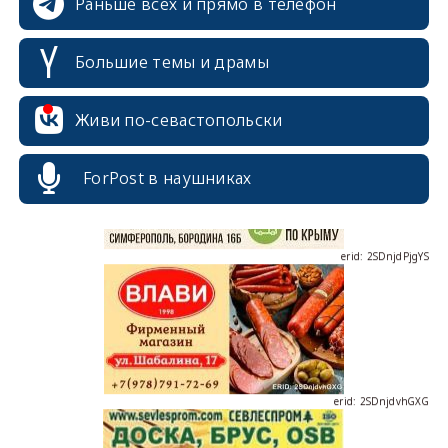
Раньше всех и прямо в телефон
Большие темы и драмы
erid: 2SDnjcrDNw6
Живи по-севастопольски
ForPost в наушниках
erid: 2SDnjdPjgYS
erid: 2SDnjdvhGXG