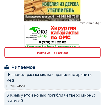
erid: 2SDnjcLUypt
erid: 2SDnjcrDNw6
Реклама на ForPost
Читаемое
Пчеловод рассказал, как правильно хранить
мёд
2
24614
erid: 2SDnjdPjgYS
В Крыму этой ночью погибли четверо мирных
жителей