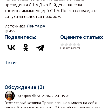
президента США Джо Байдена нанесла
«немыслимым» ущерб США. По его словам, эта
ситуация является позором.
Источники
Лента.ру
455
Поделитесь:
Оцените статью:
Еще нет голосов
Теги:
Обсуждение (3)
эдвард59
вс, 21/07/2024 - 19:02
Этот старый козлина Трамп слишком много на себя
берёт. Кто из нас его боится? Старый мудила на грани