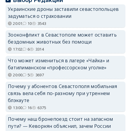
Украинские дроны заставили севастопольцев
задуматься о страховании
20:01
10
3543
Зооконфликт в Севастополе может оставить
бездомных животных без помощи
17:02
6
3314
Что может измениться в лагере «Чайка» и
батилиманском «профессорском уголке»
20:00
5
3697
Почему у абонентов Севастополя мобильная
связь вела себя по-разному при утреннем
блэкауте
13:00
16
6375
Почему наш бронепоезд стоит на запасном
пути? — Кеворкян объяснил, зачем России