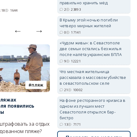
войск.
правильно хранить мёд
2
23893
:18
1644
05/08/2026 14:54
1401
В Крыму этой ночью погибли
четверо мирных жителей
erid: 2SDnjdvhGXG
0
17141
«Чудом живы»: в Севастополе
две семьи остались без жилья
после налёта украинских БПЛА
9
12221
Что местная жительница
рассказала о массовом убийстве
в севастопольском селе
пляж
туризм
21
10002
пляжах
Двух москвичей на
П
На фоне ресторанного кризиса в
ля появились
сапбордах унесло от берега
о
одном из лучших мест
ры
Крыма на километр в море
б
Севастополя открылся бар-
бистро
Е
штрафовать за отдых
Спасатели благополучно
13
7171
Н
удованном пляже?
вернули туристов обратно на