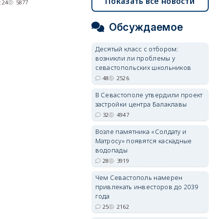
де
Показать все новости
сушу.
:24
5877
29/07/2026 17:03
6374
Обсуждаемое
Десятый класс с отбором:
возникли ли проблемы у
севастопольских школьников
48
2526
В Севастополе утвердили проект
застройки центра Балаклавы
32
4947
Возле памятника «Солдату и
Матросу» появятся каскадные
водопады
28
3919
Чем Севастополь намерен
привлекать инвесторов до 2039
года
25
2162