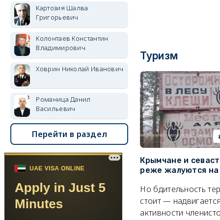
Картозия Шалва
Григорьевич
Колонтаев Константин
Владимирович
Туризм
Ховрин Николай Иванович
Романица Данил
Васильевич
Перейти в раздел
Крымчане и севас
реже жалуются на
Но бдительность тер
стоит — надвигается
активности членисто