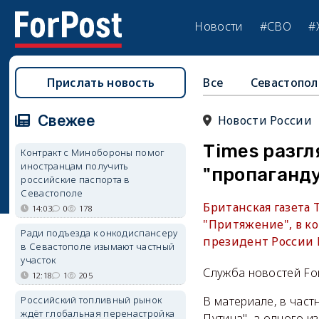
Новости
#СВО
#
Прислать новость
Все
Севастопол
Свежее
Новости России
Times разг
Контракт с Минобороны помог
иностранцам получить
"пропаганд
российские паспорта в
Севастополе
Британская газета
14:03
0
178
"Притяжение", в ко
Ради подъезда к онкодиспансеру
президент России 
в Севастополе изымают частный
участок
Служба новостей Fo
12:18
1
205
Российский топливный рынок
В материале, в част
ждёт глобальная перенастройка
Путина", а одного и