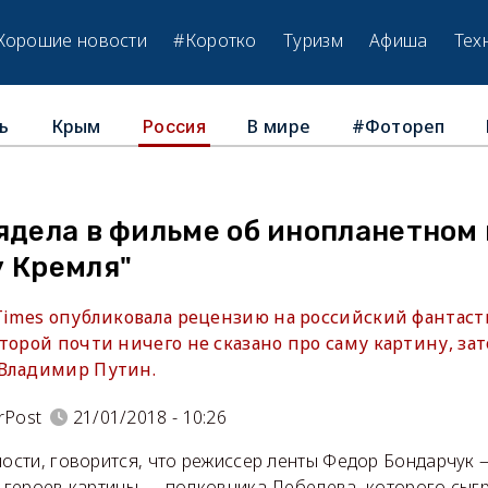
Хорошие новости
#Коротко
Туризм
Афиша
Тех
ь
Крым
В мире
#Фотореп
Россия
лядела в фильме об инопланетном
у Кремля"
 Times опубликовала рецензию на российский фантас
торой почти ничего не сказано про саму картину, зат
Владимир Путин.
rPost
21/01/2018 - 10:26
ности, говорится, что режиссер ленты Федор Бондарчук 
з героев картины — полковника Лебедева, которого сыг