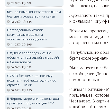
12:18
1
369
Меньшиков, назвали
Бизнес поможет севастопольцам
Журналисты также п
без света оставаться на связи
и фильмом "Триумф в
12:04
4
646
Пострадавшим от атак
"Конечно, пропаганд
крымчанам выделили
может производить 
дополнительные деньги
автор рецензии посч
11:03
0
595
На публикацию обрат
Отдых на сапбордах чуть не
обернулся трагедией у мыса Айя
британские журналис
в Севастополе
"Фильм несет в себе
10:50
1
170
в сообщении. Дипло
ОСАГО без ремонта: почему
самостоятельно.
водители всё чаще судятся со
страховщиками
Фильм "Притяжение"
10:16
2
275
пришельцев, которы
В Чёрном море уничтожены два
Чертаново. В картин
сухогруза с оружием для ВСУ
и любовный треугол
10:13
0
159