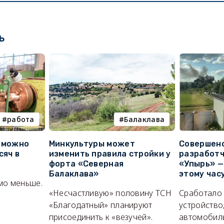
ь
работа
Балаклава
е можно
Минкультуры может
Совершено
сяч в
изменить правила стройки у
разработч
форта «Северная
«Упырь» —
Балаклава»
этому час
мо меньше.
«Несчастливую» половину ТСН
Сработало
«Благодатный» планируют
устройство
присоединить к «везучей».
автомобил