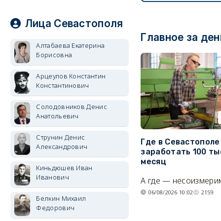
Лица Севастополя
Главное за ден
Алтабаева Екатерина
Борисовна
Арцеулов Константин
Константинович
Солодовников Денис
Анатольевич
Струнин Денис
Где в Севастопол
Александрович
заработать 100 ты
месяц
Киньдюшев Иван
Иванович
А где — несоизмери
06/08/2026 10:02
2159
Белкин Михаил
Федорович