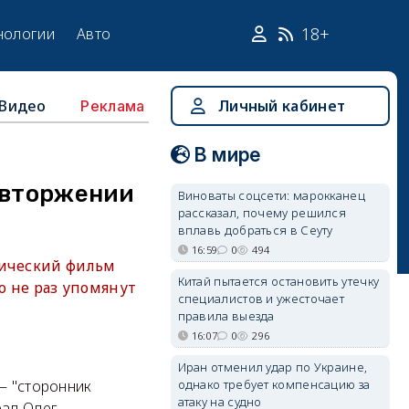
18+
нологии
Авто
Видео
Личный кабинет
Реклама
В мире
 вторжении
Виноваты соцсети: марокканец
рассказал, почему решился
вплавь добраться в Сеуту
16:59
0
494
тический фильм
Китай пытается остановить утечку
о не раз упомянут
специалистов и ужесточает
правила выезда
16:07
0
296
Иран отменил удар по Украине,
однако требует компенсацию за
— "сторонник
атаку на судно
рал Олег