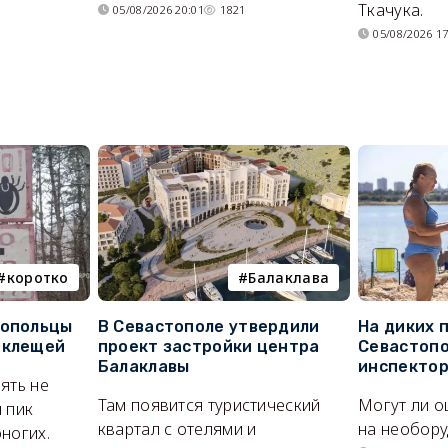
Ткачука.
05/08/2026 20:01
1821
05/08/2026 17
коротко
Балаклава
топольцы
В Севастополе утвердили
На диких 
 клещей
проект застройки центра
Севастопо
Балаклавы
инспекто
ять не
Там появится туристический
Могут ли о
 пик
квартал с отелями и
на необор
ногих.