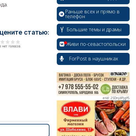
ода.
Раньше всех и прямо в
телефон
Большие темы и драмы
цените статью:
erid: 2SDnjcrDNw6
Живи по-севастопольски
 нет голосов
ForPost в наушниках
erid: 2SDnjdPjgYS
erid: 2SDnjdvhGXG