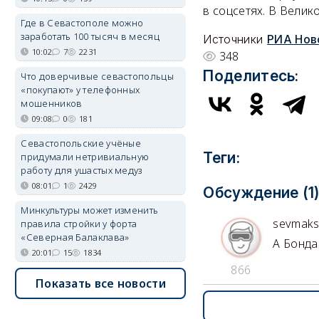
в соцсетях. В Велик
Где в Севастополе можно
заработать 100 тысяч в месяц
Источники
РИА Нов
10:02
7
2231
348
Поделитесь:
Что доверчивые севастопольцы
«покупают» у телефонных
мошенников
09:08
0
181
Севастопольские учёные
Теги:
придумали нетривиальную
работу для ушастых медуз
08:01
1
2429
Обсуждение (1
Минкультуры может изменить
sevmak
правила стройки у форта
«Северная Балаклава»
А Бонда
20:01
15
1834
866
Показать все новости