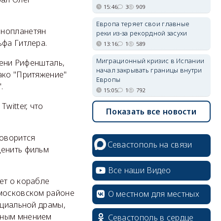
15:46
3
909
Европа теряет свои главные
инопланетян
реки из-за рекордной засухи
ьфа Гитлера.
13:16
1
589
Миграционный кризис в Испании
Лени Рифеншталь,
начал закрывать границы внутри
ако "Притяжение"
Европы
.
15:05
1
792
witter, что
Показать все новости
говорится
Севастополь на связи
ценить фильм
Все наши Видео
ет о корабле
 московском районе
О местном для местных
оциальной драмы,
нным мнением
Севастополь в сердце