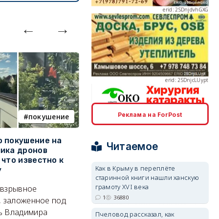
erid: 2SDnjcLUypt
Реклама на ForPost
покушение
армия
erid: 2SDnjcrDNw6
 покушение на
Путин провёл крупнейшие
В
Читаемое
ика дронов
кадровые перестановки в
п
 что известно к
руководстве Вооружённых
Б
Как в Крыму в переплёте
у
Сил
старинной книги нашли ханскую
Т
грамоту XVI века
 взрывное
Сменились командующие
кв
erid: 2SDnjdPjgYS
1
36880
, заложенное под
группировками, глава тыла и
п
ь Владимира
руководитель нового рода
Пчеловод рассказал, как