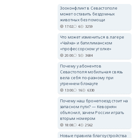
Зооконфликт в Севастополе
может оставить бездомных
животных без помощи
17:02
6
3259
Что может измениться в лагере
«Чайка» и батилиманском
«профессорском уголке»
20:00
5
3684
Почему у абонентов
Севастополя мобильная связь
вела себя по-разному при
утреннем блэкауте
13:00
16
6330
Почему наш бронепоезд стоит на
запасном пути? — Кеворкян
объяснил, зачем России играть
вторым номером
18:08
4
2562
Новые правила благоустройства