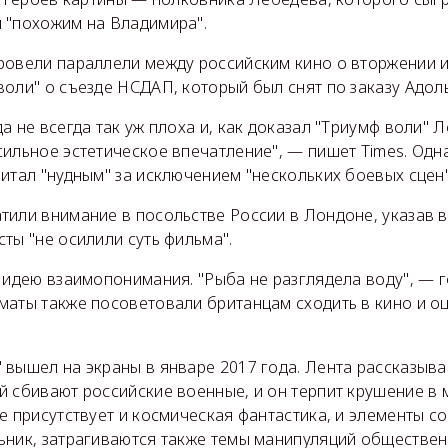
 "похожим на Владимира".
ровели параллели между российским кино о вторжении 
оли" о съезде НСДАП, который был снят по заказу Адол
а не всегда так уж плоха и, как доказал "Триумф воли" 
сильное эстетическое впечатление", — пишет Times. Одн
итал "нудным" за исключением "нескольких боевых сцен"
или внимание в посольстве России в Лондоне, указав в T
ты "не осилили суть фильма".
 идею взаимопонимания. "Рыба не разглядела воду", — 
маты также посоветовали британцам сходить в кино и о
 вышел на экраны в январе 2017 года. Лента рассказыва
й сбивают российские военные, и он терпит крушение в
е присутствует и космическая фантастика, и элементы с
ьник, затрагиваются также темы манипуляций обществе