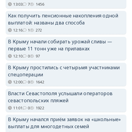
13:03
7
1456
Как получить пенсионные накопления одной
выплатой: названы два способа
12:16
1
272
В Крыму начали собирать урожай сливы —
первые 11 тонн уже на прилавках
12:10
0
97
В Крыму простились с четырьмя участниками
спецоперации
12:00
0
1642
Власти Севастополя услышали операторов
севастопольских пляжей
11:01
0
1922
В Крыму начался приём заявок на «школьные»
выплаты для многодетных семей