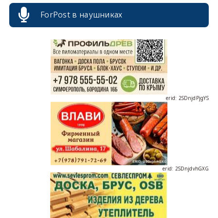
ForPost в наушниках
erid: 2SDnjdPjgYS
erid: 2SDnjdvhGXG
erid: 2SDnjcLUypt