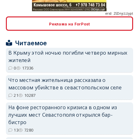
Реклама на ForPost
erid: 2SDnjcrDNw6
Читаемое
В Крыму этой ночью погибли четверо мирных
жителей
0
17336
Что местная жительница рассказала о
erid: 2SDnjdPjgYS
массовом убийстве в севастопольском селе
21
10287
На фоне ресторанного кризиса в одном из
лучших мест Севастополя открылся бар-
бистро
erid: 2SDnjdvhGXG
13
7280