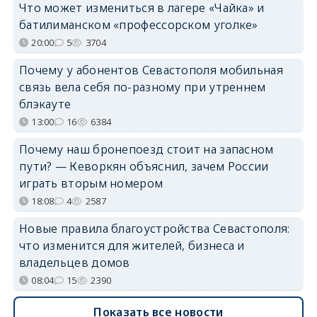
Что может измениться в лагере «Чайка» и
батилиманском «профессорском уголке»
20:00
5
3704
Почему у абонентов Севастополя мобильная
связь вела себя по-разному при утреннем
блэкауте
13:00
16
6384
Почему наш бронепоезд стоит на запасном
пути? — Кеворкян объяснил, зачем России
играть вторым номером
18:08
4
2587
Новые правила благоустройства Севастополя:
что изменится для жителей, бизнеса и
владельцев домов
08:04
15
2390
Показать все новости