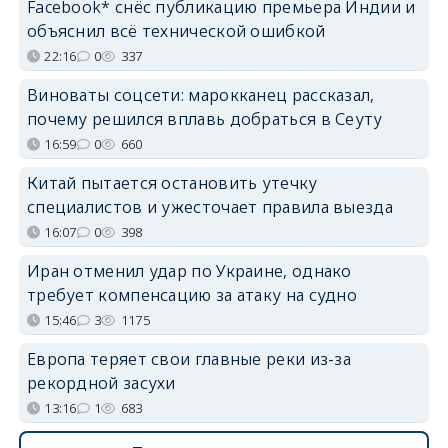
Facebook* снёс публикацию премьера Индии и
объяснил всё технической ошибкой
22:16
0
337
Виноваты соцсети: марокканец рассказал,
почему решился вплавь добраться в Сеуту
16:59
0
660
Китай пытается остановить утечку
специалистов и ужесточает правила выезда
16:07
0
398
Иран отменил удар по Украине, однако
требует компенсацию за атаку на судно
15:46
3
1175
Европа теряет свои главные реки из-за
рекордной засухи
13:16
1
683