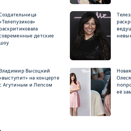
Создательница
Теле
«Телепузиков»
раскр
раскритиковала
веду
современные детские
невы
шоу
Владимир Высоцкий
Новая
«выступит» на концерте
Олеся
с Агутиным и Лепсом
попро
её за