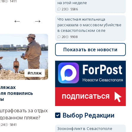
:18
1411
05/08/2026 14:54
1336
на этой неделе
23
5586
Что местная жительница
рассказала о массовом убийстве
в севастопольском селе
20
9908
Показать все новости
пляж
туризм
пляжах
Двух москвичей на
П
ля появились
сапбордах унесло от берега
о
ры
Крыма на километр в море
б
Е
штрафовать за отдых
Спасатели благополучно
Выбор Редакции
Н
удованном пляже?
вернули туристов обратно на
де
сушу.
:24
5841
Зооконфликт в Севастополе
29/07/2026 17:03
6372