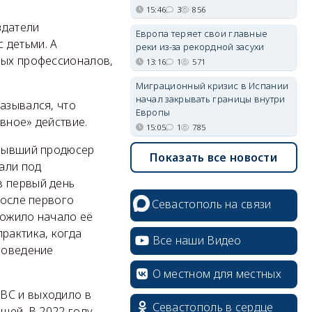
15:46
3
856
здатели
Европа теряет свои главные
 детьми. А
реки из-за рекордной засухи
ных профессионалов,
13:16
1
571
Миграционный кризис в Испании
начал закрывать границы внутри
азывался, что
Европы
вное» действие.
15:05
1
785
 бывший продюсер
Показать все новости
али под
в первый день
после первого
Севастополь на связи
ложило начало её
рактика, когда
Все наши Видео
 поведение
О местном для местных
BBC и выходило в
Севастополь в сердце
шей. В 2022 году