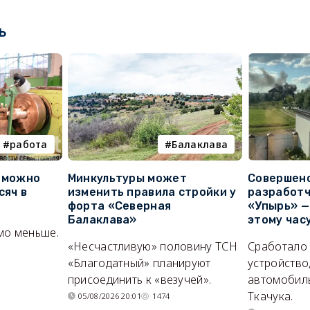
ь
работа
Балаклава
е можно
Минкультуры может
Совершено
сяч в
изменить правила стройки у
разработч
форта «Северная
«Упырь» —
Балаклава»
этому час
мо меньше.
«Несчастливую» половину ТСН
Сработало
«Благодатный» планируют
устройство
присоединить к «везучей».
автомобил
Ткачука.
05/08/2026 20:01
1474