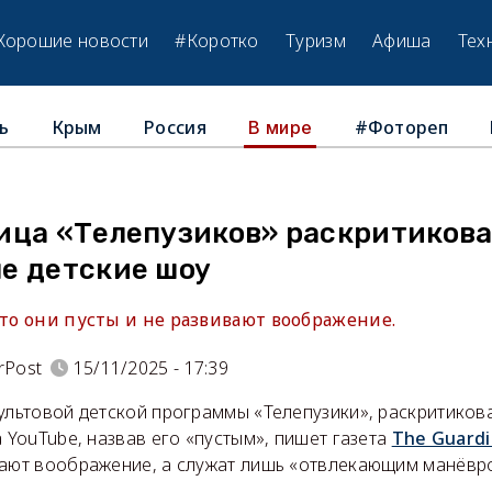
Хорошие новости
#Коротко
Туризм
Афиша
Тех
ь
Крым
Россия
#Фотореп
В мире
ица «Телепузиков» раскритиков
е детские шоу
что они пусты и не развивают воображение.
rPost
15/11/2025 - 17:39
культовой детской программы «Телепузики», раскритико
а YouTube, назвав его «пустым», пишет газета
The Guardi
вают воображение, а служат лишь «отвлекающим манёвр