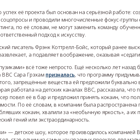
о успех её проекта был основан на серьёзной работе: со
 соцопросы и проводили многочисленные фокус-группы с
тинга, по её словам, не могут заменить команду обучен
ответственный подход к искусству.
ский писатель Фрэнк Коттрелл-Бойс, который ранее выск
развлекает, а подавляет воображение, оказывая «седати
епузиками» всё тоже непросто. Ещё несколько лет назад
а BBC Сара Грэхам
призналась
, что программу придумыв
 того, запрещённые вещества ей предложили буквально 
орая работала на детских каналах BBC, рассказала, что 
ер повел её в бар и предложил принять кокаин, что по
мости. По её словам, в компании была распространена п
блявших кокаин, хвалили за «необычную яркость», а их
ский гений или экстраординарность.
ики» — детское шоу, которое производилось компанией 
 год, став одним из самых узнаваемых проектов для малы