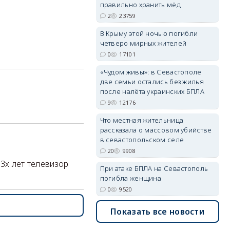
правильно хранить мёд
2
23759
В Крыму этой ночью погибли
erid: 2SDnjdvhGXG
четверо мирных жителей
0
17101
«Чудом живы»: в Севастополе
две семьи остались без жилья
после налёта украинских БПЛА
9
12176
Что местная жительница
рассказала о массовом убийстве
в севастопольском селе
20
9908
3х лет телевизор
При атаке БПЛА на Севастополь
погибла женщина
0
9520
Показать все новости