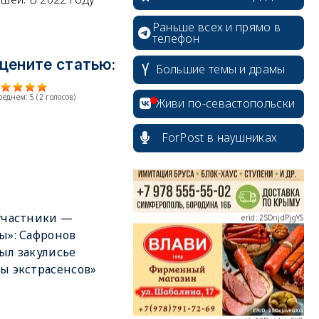
Раньше всех и прямо в
телефон
цените статью:
Большие темы и драмы
erid: 2SDnjcrDNw6
среднем:
5
(
2
голосов)
Живи по-севастопольски
ForPost в наушниках
erid: 2SDnjdPjgYS
участники —
ы»: Сафронов
ыл закулисье
ы экстрасенсов»
erid: 2SDnjdvhGXG