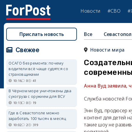
Новости
#СВО
#
Прислать новость
Все
Севастопол
Свежее
Новости мира
Создательн
ОСАГО без ремонта: почему
водители всё чаще судятся со
современны
страховщиками
10:16
0
41
Анна Вуд заявила, 
В Чёрном море уничтожены два
сухогруза с оружием для ВСУ
Служба новостей Fo
10:13
0
19
Энн Вуд, продюсер 
Где в Севастополе можно
контент для детей н
заработать 100 тысяч в месяц
такие шоу не разви
10:02
2
319
родителей.