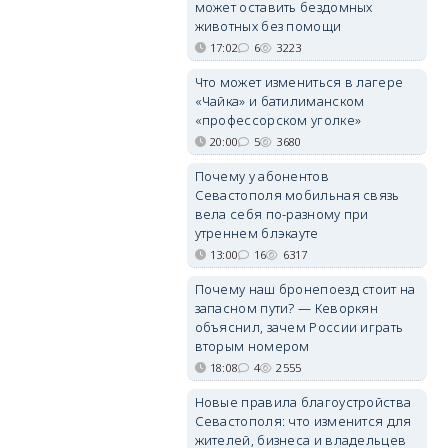
может оставить бездомных
животных без помощи
17:02
6
3223
Что может измениться в лагере
«Чайка» и батилиманском
«профессорском уголке»
20:00
5
3680
Почему у абонентов
Севастополя мобильная связь
вела себя по-разному при
утреннем блэкауте
13:00
16
6317
Почему наш бронепоезд стоит на
запасном пути? — Кеворкян
объяснил, зачем России играть
вторым номером
18:08
4
2555
Новые правила благоустройства
Севастополя: что изменится для
жителей, бизнеса и владельцев