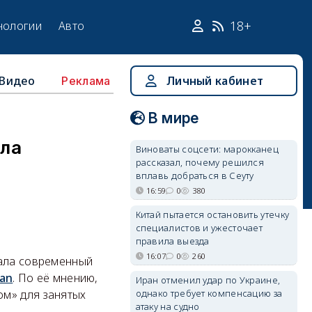
18+
нологии
Авто
Видео
Личный кабинет
Реклама
В мире
ала
Виноваты соцсети: марокканец
рассказал, почему решился
вплавь добраться в Сеуту
16:59
0
380
Китай пытается остановить утечку
специалистов и ужесточает
правила выезда
16:07
0
260
вала современный
an
. По её мнению,
Иран отменил удар по Украине,
однако требует компенсацию за
ом» для занятых
атаку на судно