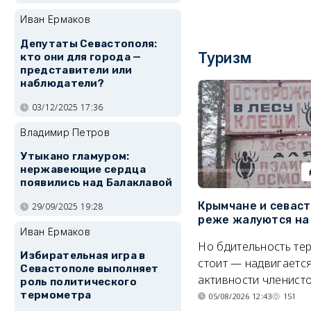
Иван Ермаков
Депутаты Севастополя:
Туризм
кто они для города —
представители или
наблюдатели?
03/12/2025 17:36
Владимир Петров
Утыкано гламуром:
нержавеющие сердца
появились над Балаклавой
Крымчане и севас
29/09/2025 19:28
реже жалуются на
Иван Ермаков
Но бдительность тер
Избирательная игра в
стоит — надвигается
Севастополе выполняет
активности членисто
роль политического
термометра
05/08/2026 12:43
151