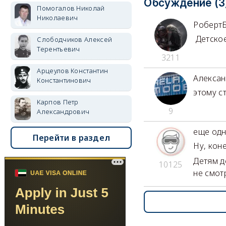
Обсуждение (3
Помогалов Николай
Николаевич
Роберт
Детское
Слободчиков Алексей
Терентьевич
3211
Арцеулов Константин
Алекса
Константинович
этому с
Карпов Петр
9
Александрович
еще одн
Перейти в раздел
Ну, кон
Детям д
10125
не смот