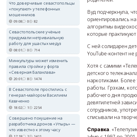
Что доверчивые севастопольцы
«покупают» у телефонных
Вуд подчеркнула, чт
мошенников
ориентировались на
09:08
0
82
алгоритмы видеохос
Севастопольские учёные
которые практикуют 
придумали нетривиальную
работу для ушастых медуз
С ней солидарен дет
08:01
0
714
YouTube-контент не 
Минкультуры может изменить
Хотя с самими «Тел
правила стройки у форта
«Северная Балаклава»
детского телеканал
20:01
8
1474
наркотиками. Более
работы. Грэхам, кот
В Севастополе простились с
рабочего дня продюс
генерал-майором Василием
Казаченко
девятилетней зависи
18:02
1
2254
сотрудников, употре
списывали на творче
Совершено покушение на
разработчика дронов «Упырь» —
. «Телепуз
Справка
что известно к этому часу
эфир с 1997 по 2001
17:18
2
1411