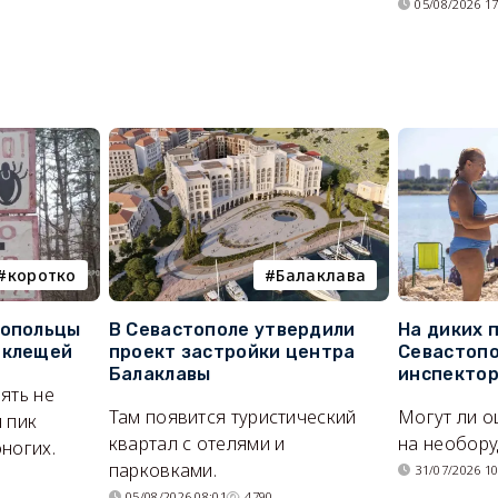
05/08/2026 17
коротко
Балаклава
топольцы
В Севастополе утвердили
На диких 
 клещей
проект застройки центра
Севастопо
Балаклавы
инспекто
ять не
Там появится туристический
Могут ли о
 пик
квартал с отелями и
на необор
ногих.
парковками.
31/07/2026 10
05/08/2026 08:01
4790