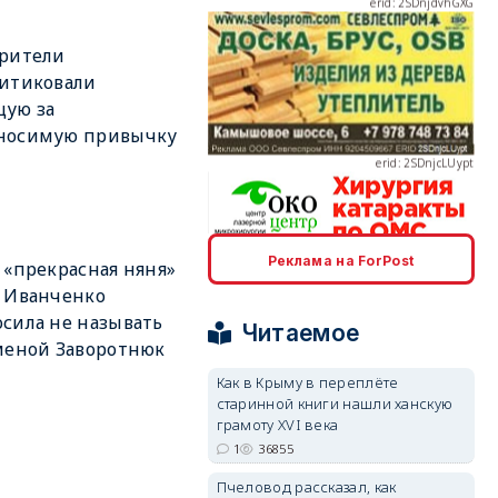
зрители
итиковали
erid: 2SDnjcLUypt
щую за
носимую привычку
Реклама на ForPost
erid: 2SDnjcrDNw6
 «прекрасная няня»
 Иванченко
сила не называть
Читаемое
меной Заворотнюк
Как в Крыму в переплёте
старинной книги нашли ханскую
грамоту XVI века
erid: 2SDnjdPjgYS
1
36855
Пчеловод рассказал, как