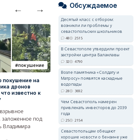
Обсуждаемое
Десятый класс с отбором:
возникли ли проблемы у
севастопольских школьников
48
2515
В Севастополе утвердили проект
застройки центра Балаклавы
32
4790
покушение
армия
Возле памятника «Солдату и
Матросу» появятся каскадные
 покушение на
Путин провёл крупнейшие
В
водопады
ика дронов
кадровые перестановки в
п
28
3692
 что известно к
руководстве Вооружённых
Б
у
Сил
Чем Севастополь намерен
Т
привлекать инвесторов до 2039
 взрывное
Сменились командующие
кв
года
, заложенное под
группировками, глава тыла и
п
25
2154
ь Владимира
руководитель нового рода
Севастопольцам обещают
войск.
хорошие новости о бензине уже