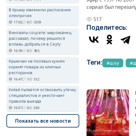
сериал был перезапу
В Крыму изменили расписание
электричек
517
17:02
0
3359
Поделитесь:
Виноваты соцсети: марокканец
рассказал, почему решился
вплавь добраться в Сеуту
16:59
0
385
Крымчан на полевых кухнях
Теги:
шоу
д
кормят повара из элитных
ресторанов
16:47
1
512
Китай пытается остановить утечку
специалистов и ужесточает
правила выезда
16:07
0
260
Показать все новости