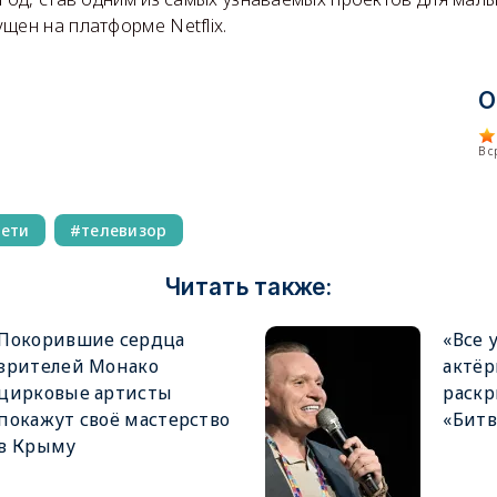
щен на платформе Netflix.
О
В 
ети
телевизор
Читать также:
Покорившие сердца
«Все 
зрителей Монако
актёр
цирковые артисты
раскр
покажут своё мастерство
«Битв
в Крыму