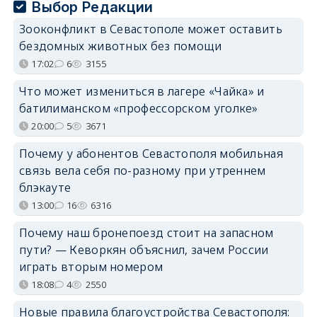
Выбор Редакции
Зооконфликт в Севастополе может оставить
бездомных животных без помощи
17:02
6
3155
Что может измениться в лагере «Чайка» и
батилиманском «профессорском уголке»
20:00
5
3671
Почему у абонентов Севастополя мобильная
связь вела себя по-разному при утреннем
блэкауте
13:00
16
6316
Почему наш бронепоезд стоит на запасном
пути? — Кеворкян объяснил, зачем России
играть вторым номером
18:08
4
2550
Новые правила благоустройства Севастополя: