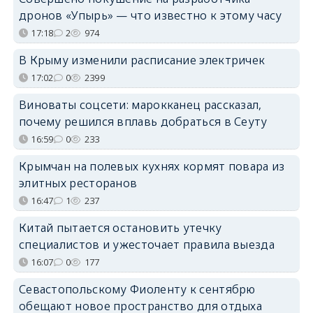
дронов «Упырь» — что известно к этому часу
17:18
2
974
В Крыму изменили расписание электричек
17:02
0
2399
Виноваты соцсети: марокканец рассказал,
почему решился вплавь добраться в Сеуту
16:59
0
233
Крымчан на полевых кухнях кормят повара из
элитных ресторанов
16:47
1
237
Китай пытается остановить утечку
специалистов и ужесточает правила выезда
16:07
0
177
Севастопольскому Фиоленту к сентябрю
обещают новое пространство для отдыха