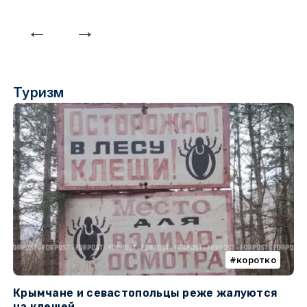
Туризм
коротко
Крымчане и севастопольцы реже жалуются
В
на клещей
ц