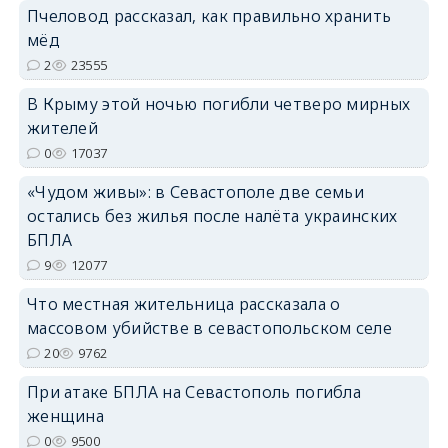
Пчеловод рассказал, как правильно хранить
мёд
2
23555
В Крыму этой ночью погибли четверо мирных
erid: 2SDnjdvhGXG
жителей
0
17037
«Чудом живы»: в Севастополе две семьи
остались без жилья после налёта украинских
БПЛА
9
12077
Что местная жительница рассказала о
массовом убийстве в севастопольском селе
20
9762
При атаке БПЛА на Севастополь погибла
женщина
0
9500