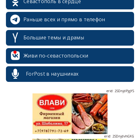
Севастополь в сердце
Раньше всех и прямо в телефон
Большие темы и драмы
erid: 2SDnjcrDNw6
Живи по-севастопольски
ForPost в наушниках
erid: 2SDnjdPjgYS
erid: 2SDnjdvhGXG