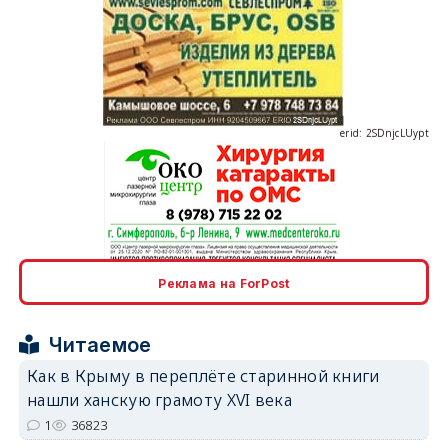
erid: 2SDnjcLUypt
erid: 2SDnjcrDNw6
Реклама на ForPost
Читаемое
Как в Крыму в переплёте старинной книги
нашли ханскую грамоту XVI века
erid: 2SDnjdPjgYS
1
36823