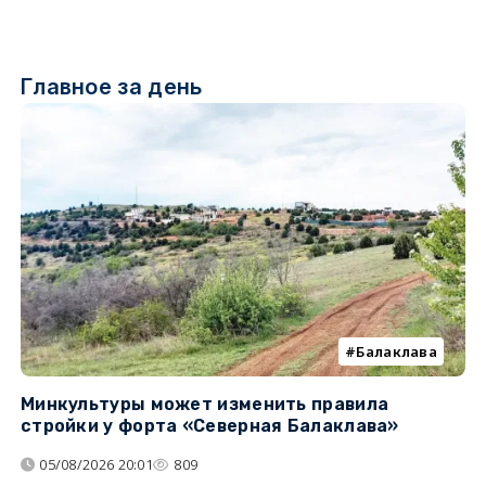
Главное за день
Балаклава
Минкультуры может изменить правила
С
стройки у форта «Северная Балаклава»
д
05/08/2026 20:01
809