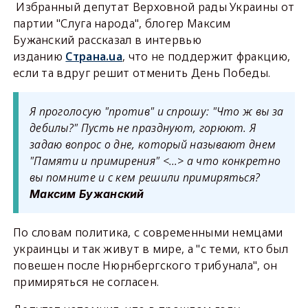
Избранный депутат Верховной рады Украины от
партии "Слуга народа", блогер Максим
Бужанский рассказал в интервью
изданию
Страна.ua
, что не поддержит фракцию,
если та вдруг решит отменить День Победы.
Я проголосую "против" и спрошу: "Что ж вы за
дебилы?" Пусть не празднуют, горюют. Я
задаю вопрос о дне, который называют днем
"Памяти и примирения" <…> а что конкретно
вы помните и с кем решили примиряться?
Максим Бужанский
По словам политика, с современными немцами
украинцы и так живут в мире, а "с теми, кто был
повешен после Нюрнбергского трибунала", он
примиряться не согласен.