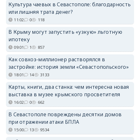
Культура чаевых в Севастополе: благодарность
или лишняя трата денег?
11:02
0
118
В Крыму могут запустить «узкую» льготную
ипотеку
09:01
1
857
Как совхоз-миллионер растворялся в
застройке: история земли «Севастопольского»
18:01
14
3133
Карты, книги, два станка: чем интересна новая
выставка в музее крымского просветителя
16:02
0
662
В Севастополе повреждены десятки домов
при отражении атаки БПЛА
15:00
13
9534