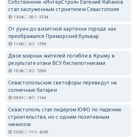
Собственник «ИнтерСтроя» Евгений Кабанов
стал заслуженным строителем Севастополя
13:04
30
5734
От руин до визитной карточки города: как
преображался Приморский бульвар
11:00
6
1799
Двое мирных жителей погибли в Крыму в
результате атаки ВСУ беспилотниками
10:36
0
7260
Севастопольские светофоры переведут на
солнечные батареи
09:01
8
1144
Севастополь стал лидером ЮФО по падению
строительства, но с одним позитивным
нюансом
20:02
11
4205