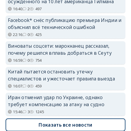
осуждённого на 10 лет американца Гилмана
16:40
2
497
Facebook* снёс публикацию премьера Индии и
объяснил всё технической ошибкой
22:16
0
425
Виноваты соцсети: марокканец рассказал,
почему решился вплавь добраться в Сеуту
16:59
0
754
Китай пытается остановить утечку
специалистов и ужесточает правила выезда
16:07
0
459
Иран отменил удар по Украине, однако
требует компенсацию за атаку на судно
15:46
3
1245
Показать все новости