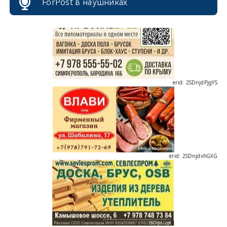
ForPost в наушниках
erid: 2SDnjdPjgYS
erid: 2SDnjdvhGXG
erid: 2SDnjcLUypt