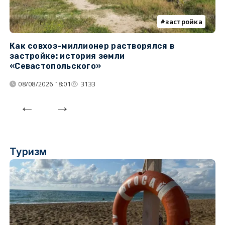
застройка
Как совхоз-миллионер растворялся в
К
застройке: история земли
н
«Севастопольского»
п
08/08/2026 18:01
3133
Туризм