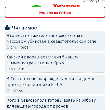
Реклама на ForPost
erid: 2SDnjcrDNw6
Читаемое
Что местная жительница рассказала о
массовом убийстве в севастопольском селе
21
10698
erid: 2SDnjdPjgYS
Ханский дворец возглавил бывший
замминистра юстиции Крыма
6
9581
В Севастополе повреждены десятки домов
при отражении атаки БПЛА
erid: 2SDnjdvhGXG
13
9513
Кого в Севастополе готовы взять на работу
для защиты города от дронов