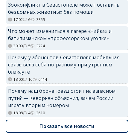
Зооконфликт в Севастополе может оставить
бездомных животных без помощи
17:02
6
3355
Что может измениться в лагере «Чайка» и
батилиманском «профессорском уголке»
20:00
5
3724
Почему у абонентов Севастополя мобильная
связь вела себя по-разному при утреннем
блэкауте
13:00
16
6414
Почему наш бронепоезд стоит на запасном
пути? — Кеворкян объяснил, зачем России
играть вторым номером
18:08
4
2610
Показать все новости