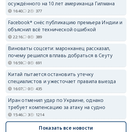
осуждённого на 10 лет американца Гилмана
16:40
2
377
Facebook* снёс публикацию премьера Индии и
объяснил всё технической ошибкой
22:16
0
389
Виноваты соцсети: марокканец рассказал,
почему решился вплавь добраться в Сеуту
16:59
0
691
Китай пытается остановить утечку
специалистов и ужесточает правила выезда
16:07
0
435
Иран отменил удар по Украине, однако
требует компенсацию за атаку на судно
15:46
3
1214
Показать все новости