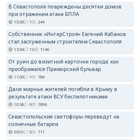
В Севастополе повреждены десятки домов
при отражении атаки БПЛА
15:00
1
244
Собственник «ИнтерСтроя» Евгений Кабанов
стал заслуженным строителем Севастополя
13:04
13
1146
От руин до визитной карточки города: как
преображался Приморский бульвар
11:00
1
784
Двое мирных жителей погибли в Крыму в
результате атаки ВСУ беспилотниками
10:36
0
1896
Севастопольские светофоры переведут на
солнечные батареи
09:01
5
717