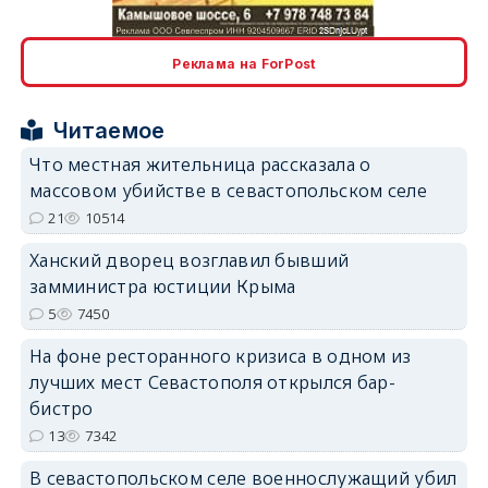
erid: 2SDnjcLUypt
Реклама на ForPost
Читаемое
Что местная жительница рассказала о
erid: 2SDnjcrDNw6
массовом убийстве в севастопольском селе
21
10514
Ханский дворец возглавил бывший
замминистра юстиции Крыма
5
7450
erid: 2SDnjdPjgYS
На фоне ресторанного кризиса в одном из
лучших мест Севастополя открылся бар-
бистро
13
7342
В севастопольском селе военнослужащий убил
erid: 2SDnjdvhGXG