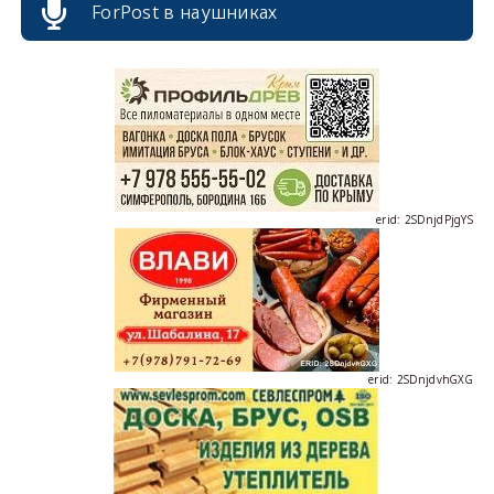
ForPost в наушниках
erid: 2SDnjcrDNw6
erid: 2SDnjdPjgYS
erid: 2SDnjdvhGXG