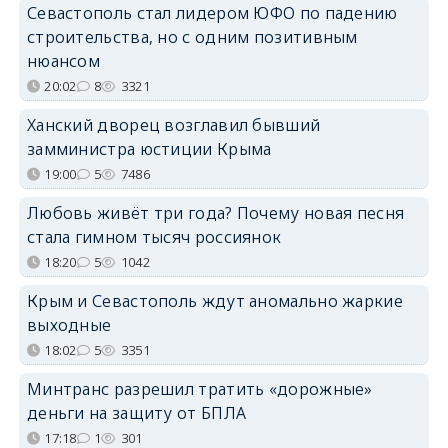
Севастополь стал лидером ЮФО по падению
строительства, но с одним позитивным
нюансом
20:02
8
3321
Ханский дворец возглавил бывший
замминистра юстиции Крыма
19:00
5
7486
Любовь живёт три года? Почему новая песня
стала гимном тысяч россиянок
18:20
5
1042
Крым и Севастополь ждут аномально жаркие
выходные
18:02
5
3351
Минтранс разрешил тратить «дорожные»
деньги на защиту от БПЛА
17:18
1
301