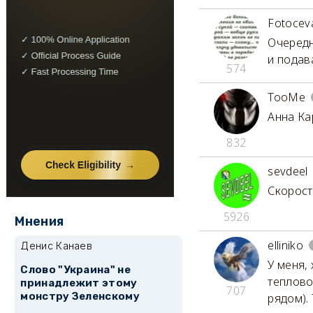
Fotocev
Очередн
и подав
574
TooMe
Анна Кар
832
sevdeel
Скорост
5926
Мнения
elliniko
Денис Канаев
У меня,
Слово "Украина" не
теплово
принадлежит этому
707
монстру Зеленскому
рядом).