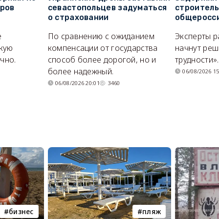
оров
севастопольцев задуматься
строитель
о страховании
общеросс
е
По сравнению с ожиданием
Эксперты р
кую
компенсации от государства
начнут реш
очно.
способ более дорогой, но и
трудности».
более надежный.
06/08/2026 15
06/08/2026 20:01
3460
бизнес
пляж