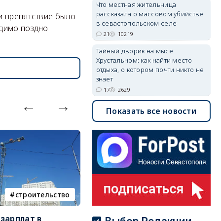
Что местная жительница
рассказала о массовом убийстве
и препятствие было
в севастопольском селе
идимо поздно
21
10219
Тайный дворик на мысе
Хрустальном: как найти место
отдыха, о котором почти никто не
знает
17
2629
Показать все новости
строительство
фотореп
зарплат в
Тайный дворик на мысе
Г