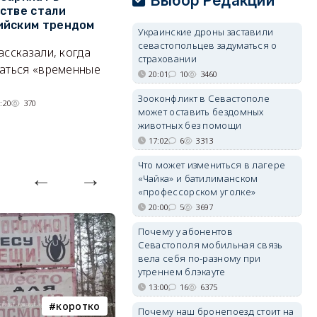
Выбор Редакции
стве стали
Хрустальном: как найти
з
ийским трендом
место отдыха, о котором
м
Украинские дроны заставили
почти никто не знает
севастопольцев задуматься о
ассказали, когда
А
страховании
Под стенами Галереи искусств
аться «временные
20:01
10
3460
прячутся руины храма,
Зооконфликт в Севастополе
гравийный сад и семейные
:20
370
может оставить бездомных
качели.
животных без помощи
06/08/2026 15:00
2629
17:02
6
3313
Что может измениться в лагере
«Чайка» и батилиманском
«профессорском уголке»
20:00
5
3697
Почему у абонентов
Севастополя мобильная связь
вела себя по-разному при
утреннем блэкауте
13:00
16
6375
коротко
Балаклава
Почему наш бронепоезд стоит на