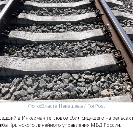
Фото:
Власта Ненашева / ForPost
едший в Инкерман тепловоз сбил сидящего на рельсах 
жба Крымского линейного управления МВД России.