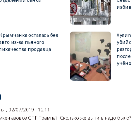
отделении банка
Севас
избив
Крымчанка осталась без
Хулиг
авто из-за пьяного
убийс
лихачества продавца
разго
после
учёно
)
вт, 02/07/2019 - 12:11
ке-газовоз СПГ Трампа? Сколько же выпить надо было