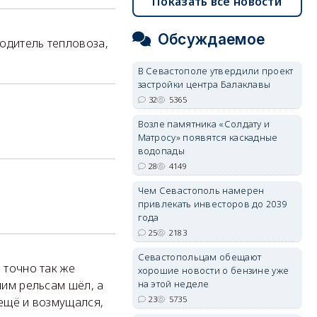
Показать все новости
Обсуждаемое
одитель тепловоза,
В Севастополе утвердили проект
застройки центра Балаклавы
32
5365
Возле памятника «Солдату и
Матросу» появятся каскадные
водопады
28
4149
Чем Севастополь намерен
привлекать инвесторов до 2039
года
25
2183
Севастопольцам обещают
 точно так же
хорошие новости о бензине уже
на этой неделе
мим рельсам шёл, а
23
5735
 ещё и возмущался,