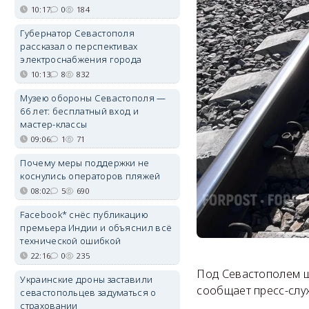
10:17
0
184
Губернатор Севастополя
рассказал о перспективах
электроснабжения города
10:13
8
832
Музею обороны Севастополя —
66 лет: бесплатный вход и
мастер-классы
09:06
1
71
Почему меры поддержки не
коснулись операторов пляжей
08:02
5
690
Facebook* снёс публикацию
премьера Индии и объяснил всё
технической ошибкой
22:16
0
235
Под Севастополем ш
Украинские дроны заставили
сообщает пресс-слу
севастопольцев задуматься о
страховании