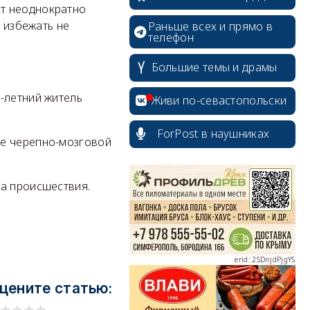
ст неоднократно
а избежать не
Раньше всех и прямо в
телефон
Большие темы и драмы
-летний житель
Живи по-севастопольски
ForPost в наушниках
ле черепно-мозговой
erid: 2SDnjcrDNw6
ва происшествия.
erid: 2SDnjdPjgYS
цените статью: