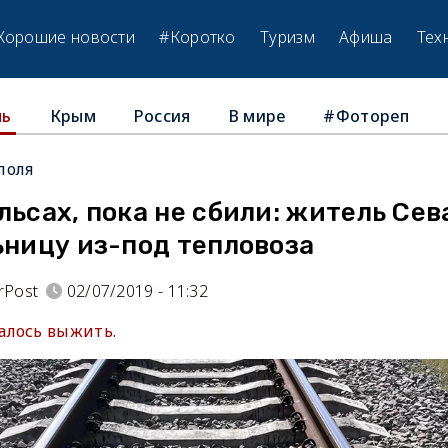
Хорошие новости
#Коротко
Туризм
Афиша
Тех
Крым
Россия
В мире
#Фотореп
ль
поля
льсах, пока не сбили: житель Се
ьницу из-под тепловоза
rPost
02/07/2019 - 11:32
алось выжить.