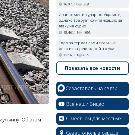
16:07
0
368
Иран отменил удар по Украине,
однако требует компенсацию за
атаку на судно
15:46
3
1099
Европа теряет свои главные
реки из-за рекордной засухи
13:16
1
655
Показать все новости
Севастополь на связи
Все наши Видео
О местном для местных
мужчину. Об этом
Севастополь в сердце