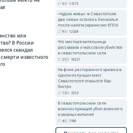
тополе никто не
0
17272
ал
«Чудом живы»: в Севастополе
erid: 2SDnjdPjgYS
две семьи остались без жилья
после налёта украинских БПЛА
9
12328
анство или
Что местная жительница
тво? В России
рассказала о массовом убийстве
релся скандал
в севастопольском селе
 смерти известного
21
10221
erid: 2SDnjdvhGXG
го
На фоне ресторанного кризиса в
одном из лучших мест
Севастополя открылся бар-
бистро
13
7253
В севастопольском селе
военнослужащий убил военного
и мирных жителей
?
4
7180