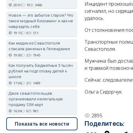
Инцидент произошёл
20:01
10
3460
сигналил, но сидящи
Новое — это забытое старое? Что
удалось.
такое модный биохакинг и как не
навредить себе
От столкновения по
19:15
0
511
Транспортные полиц
Как медик из Севастополя
Севастополя.
спасала раненых в Геленджике
19:00
2
1945
Мужчина был достав
Как получить бюджетные 5 тысяч
и травмой позвоноч
рублей на подготовку детей к
школе
Сейчас следователи
17:06
2
1489
Ольга Сидорчук
Двое севастопольцев
организовали нелегальную
продажу SIM-карт
16:04
0
981
2895
Поделитесь:
Показать все новости