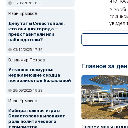
что поез
11/06/2026 18:23
А вообщ
Иван Ермаков
слишком
увидел 
Депутаты Севастополя:
кто они для города —
представители или
наблюдатели?
03/12/2025 17:36
Владимир Петров
Главное за ден
Утыкано гламуром:
нержавеющие сердца
появились над Балаклавой
29/09/2025 19:28
Иван Ермаков
Избирательная игра в
Севастополе выполняет
роль политического
Почему меры подд
термометра