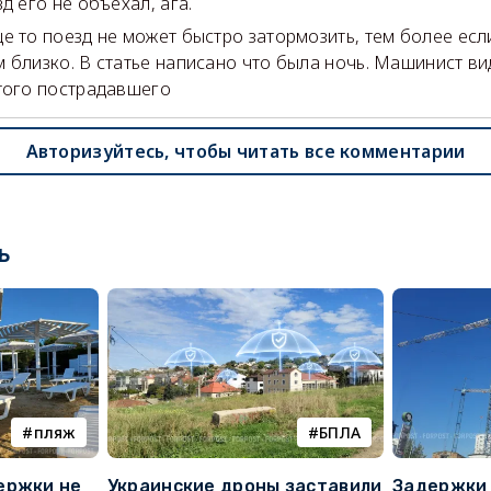
д его не объехал, ага.
е то поезд не может быстро затормозить, тем более есл
 близко. В статье написано что была ночь. Машинист в
того пострадавшего
Авторизуйтесь, чтобы читать все комментарии
ь
пляж
БПЛА
ержки не
Украинские дроны заставили
Задержки 