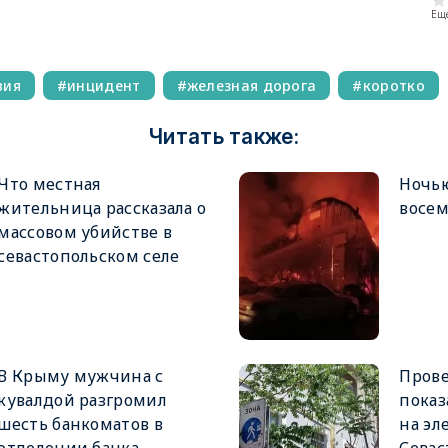
Еще
вия
инцидент
железная дорога
коротко
Читать также:
Что местная
Ночью
жительница рассказала о
восе
массовом убийстве в
севастопольском селе
В Крыму мужчина с
Прове
кувалдой разгромил
показ
шесть банкоматов в
на эл