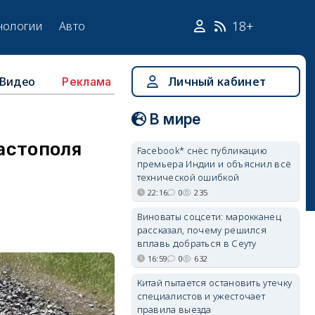
18+
нологии
Авто
Видео
Личный кабинет
Реклама
В мире
вастополя
Facebook* снёс публикацию
премьера Индии и объяснил всё
технической ошибкой
22:16
0
235
Виноваты соцсети: марокканец
рассказал, почему решился
вплавь добраться в Сеуту
16:59
0
632
Китай пытается остановить утечку
специалистов и ужесточает
правила выезда