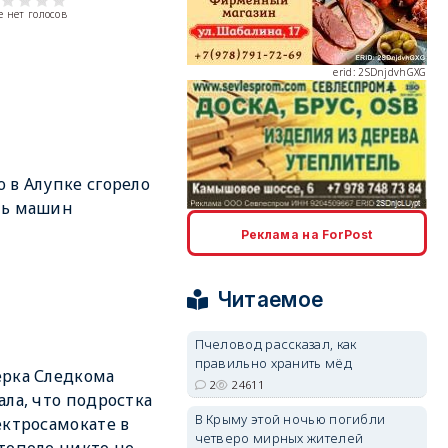
 нет голосов
erid: 2SDnjdvhGXG
 в Алупке сгорело
мь машин
erid: 2SDnjcLUypt
Реклама на ForPost
Читаемое
Пчеловод рассказал, как
правильно хранить мёд
erid: 2SDnjcrDNw6
рка Следкома
2
24611
ала, что подростка
В Крыму этой ночью погибли
ектросамокате в
четверо мирных жителей