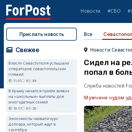
Новости
#СВО
#
Прислать новость
Все
Севастопо
Свежее
Новости Севасто
Сидел на ре
Власти Севастополя услышали
операторов севастопольских
попал в бол
пляжей
11:01
0
84
Служба новостей Fo
В Крыму начался приём заявок
на «школьные» выплаты для
Мужчине чудом уд
многодетных семей
10:17
0
20
Экономисты назвали курс
доллара, который ждут в
сентябре