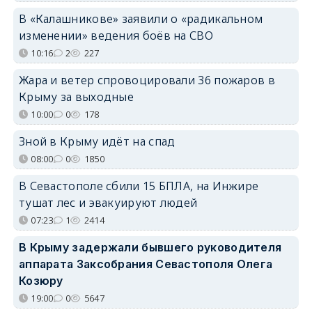
В «Калашникове» заявили о «радикальном
изменении» ведения боёв на СВО
10:16
2
227
Жара и ветер спровоцировали 36 пожаров в
Крыму за выходные
10:00
0
178
Зной в Крыму идёт на спад
08:00
0
1850
В Севастополе сбили 15 БПЛА, на Инжире
тушат лес и эвакуируют людей
07:23
1
2414
В Крыму задержали бывшего руководителя
аппарата Заксобрания Севастополя Олега
Козюру
19:00
0
5647