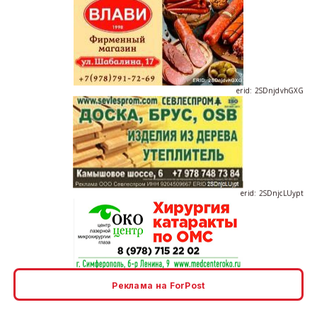
erid: 2SDnjdvhGXG
erid: 2SDnjcLUypt
erid: 2SDnjcrDNw6
Реклама на ForPost