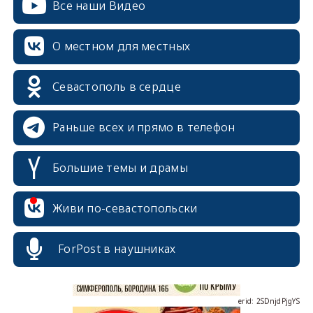
Все наши Видео
О местном для местных
Севастополь в сердце
Раньше всех и прямо в телефон
Большие темы и драмы
erid: 2SDnjcrDNw6
Живи по-севастопольски
ForPost в наушниках
erid: 2SDnjdPjgYS