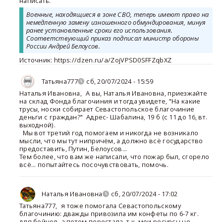
написать.
Военные, находящиеся в зоне СВО, теперь имеют право на
немедленную замену изношенного обмундирования, минуя
ранее установленные сроки его использования.
Соответствующий приказ подписал министр обороны
России Андрей Белоусов.
Источник: https://dzen.ru/a/ZojVPSD0SFFZqbXZ
Татьяна777
сб, 20/07/2024 - 15:59
Наталья Ивановна
,
А вы, Наталья Ивановна, приезжайте
на склад Фонда благочиния и тогда увидете, "На какие
трусы, носки собирает Севастопольское благочиние
деньги с граждан?" Адрес- Шабалина, 19 б (с 11 до 16, вт.
выходной).
Мы вот третий год помогаем и никогда не возникало
мысли, что мы тут нипричём, а должно всё государство
предоставить, Путин, Белоусов...
Тем более, что вам же написали, что пожар был, сгорело
всё... попытайтесь посочувствовать, помочь.
Наталья Ивановна
сб, 20/07/2024 - 17:02
Татьяна777
,
я тоже помогала Севастопольскому
благочинию: дважды привозила им конфеты по 6-7 кг.
для бойцов, а потом перестала, т.к. мои ресурсы не