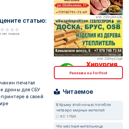
цените статью:
 нет голосов
erid: 2SDnjcLUypt
Реклама на ForPost
erid: 2SDnjcrDNw6
чанин печатал
е дроны для СБУ
Читаемое
-принтере в своей
ире
В Крыму этой ночью погибли
четверо мирных жителей
0
17520
erid: 2SDnjdPjgYS
Что местная жительница