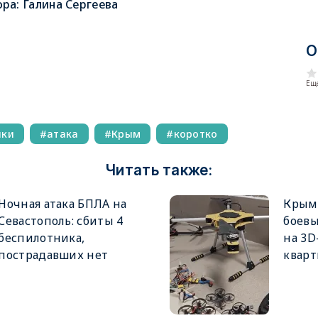
ора:
Галина Сергеева
О
Еще
ики
атака
Крым
коротко
Читать также:
Ночная атака БПЛА на
Крым
Севастополь: сбиты 4
боевы
беспилотника,
на 3D
пострадавших нет
кварт