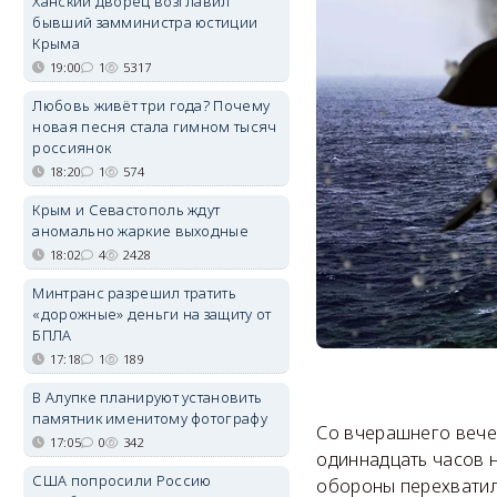
Ханский дворец возглавил
бывший замминистра юстиции
Крыма
19:00
1
5317
Любовь живёт три года? Почему
новая песня стала гимном тысяч
россиянок
18:20
1
574
Крым и Севастополь ждут
аномально жаркие выходные
18:02
4
2428
Минтранс разрешил тратить
«дорожные» деньги на защиту от
БПЛА
17:18
1
189
В Алупке планируют установить
памятник именитому фотографу
Со вчерашнего вече
17:05
0
342
одиннадцать часов 
США попросили Россию
обороны перехватил