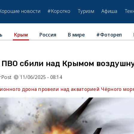
Хорошие новости
#Коротко
Туризм
Афиша
Тех
ь
Россия
В мире
#Фотореп
Крым
 ПВО сбили над Крымом воздушн
rPost
11/06/2025 - 08:14
онного дрона провели над акваторией Чёрного моря