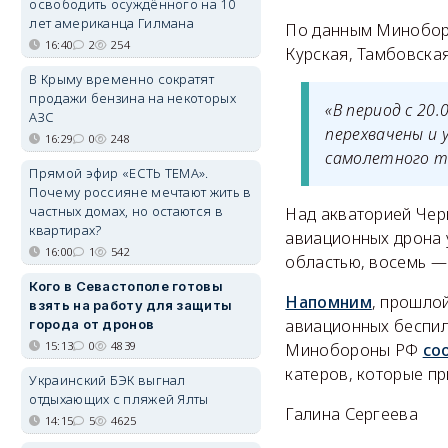
освободить осуждённого на 10
лет американца Гилмана
По данным Миноборо
16:40
2
254
Курская, Тамбовская
В Крыму временно сократят
продажи бензина на некоторых
«В период с 20
АЗС
перехвачены и
16:29
0
248
самолетного ти
Прямой эфир «ЕСТЬ ТЕМА».
Почему россияне мечтают жить в
частных домах, но остаются в
Над акваторией Чер
квартирах?
авиационных дрона 
16:00
1
542
областью, восемь —
Кого в Севастополе готовы
Напомним
, прошло
взять на работу для защиты
авиационных беспил
города от дронов
15:13
0
4839
Минобороны РФ
со
катеров, которые п
Украинский БЭК выгнал
отдыхающих с пляжей Ялты
Галина Сергеева
14:15
5
4625