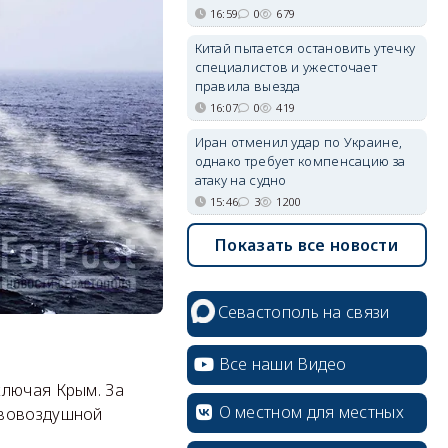
16:59
0
679
Китай пытается остановить утечку
специалистов и ужесточает
правила выезда
16:07
0
419
Иран отменил удар по Украине,
однако требует компенсацию за
атаку на судно
15:46
3
1200
Показать все новости
Севастополь на связи
Все наши Видео
ключая Крым. За
О местном для местных
ивовоздушной