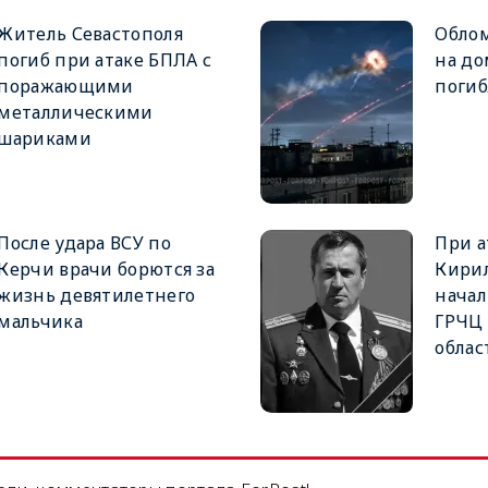
Житель Севастополя
Облом
погиб при атаке БПЛА с
на до
поражающими
поги
металлическими
шариками
После удара ВСУ по
При а
Керчи врачи борются за
Кирил
жизнь девятилетнего
начал
мальчика
ГРЧЦ 
облас