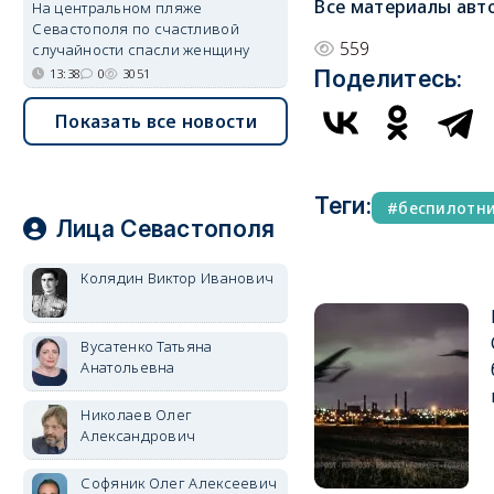
Все материалы авт
На центральном пляже
Севастополя по счастливой
559
случайности спасли женщину
Поделитесь:
13:38
0
3051
Показать все новости
Теги:
беспилотн
Лица Севастополя
Колядин Виктор Иванович
Вусатенко Татьяна
Анатольевна
Николаев Олег
Александрович
Софяник Олег Алексеевич