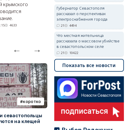
Энергетики, подчеркнул он,
П
й крымского
Губернатор Севастополя
делают практически
и
роводится
рассказал о перспективах
невозможное.
ош
ание.
электроснабжения города
07/08/2026 10:13
4535
:15
4633
21
4494
Что местная жительница
рассказала о массовом убийстве
в севастопольском селе
21
10422
Показать все новости
коротко
Балаклава
и севастопольцы
В Севастополе утвердили
Н
ются на клещей
проект застройки центра
С
Балаклавы
и