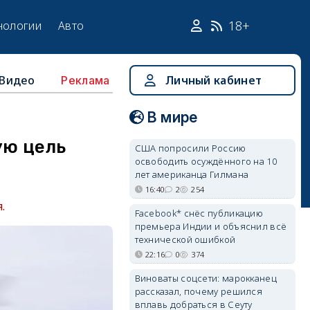
18+
нологии
Авто
Видео
Личный кабинет
Реклама
В мире
ую цель
США попросили Россию
освободить осуждённого на 10
лет американца Гилмана
16:40
2
254
.
Facebook* снёс публикацию
премьера Индии и объяснил всё
технической ошибкой
22:16
0
374
Виноваты соцсети: марокканец
рассказал, почему решился
вплавь добраться в Сеуту