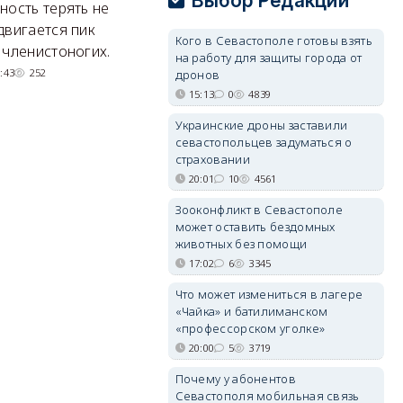
Выбор Редакции
ность терять не
Там появится туристический
М
двигается пик
Кого в Севастополе готовы взять
квартал с отелями и
н
 членистоногих.
на работу для защиты города от
парковками.
:43
252
дронов
05/08/2026 08:01
5503
15:13
0
4839
Украинские дроны заставили
севастопольцев задуматься о
страховании
20:01
10
4561
Зооконфликт в Севастополе
может оставить бездомных
животных без помощи
17:02
6
3345
Что может измениться в лагере
«Чайка» и батилиманском
«профессорском уголке»
20:00
5
3719
Почему у абонентов
Севастополя мобильная связь