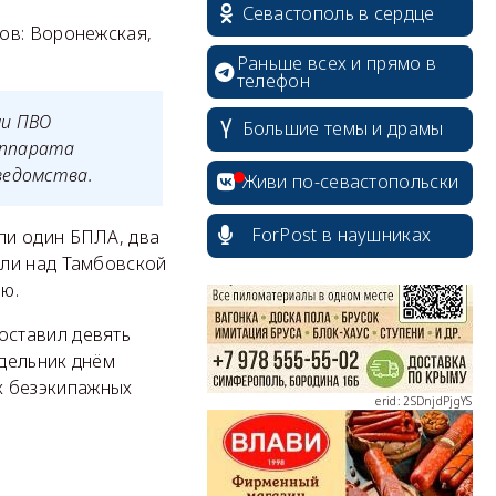
Севастополь в сердце
ов: Воронежская,
Раньше всех и прямо в
телефон
ми ПВО
Большие темы и драмы
аппарата
erid: 2SDnjcrDNw6
ведомства.
Живи по-севастопольски
ForPost в наушниках
ли один БПЛА, два
али над Тамбовской
ю.
erid: 2SDnjdPjgYS
оставил девять
дельник днём
х безэкипажных
erid: 2SDnjdvhGXG