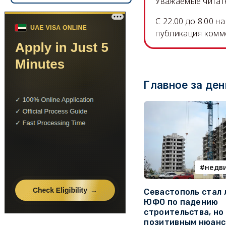
Уважаемые читате
C 22.00 до 8.00 
публикация комм
Главное за ден
недв
Севастополь стал
ЮФО по падению
строительства, но
позитивным нюан