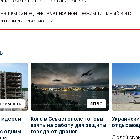
ли, комментаторы портала ForPost!
на нашем сайте действует ночной "режим тишины": в этот 
ентариев невозможна.
ь
ижимость
ПВО
 лидером
Кого в Севастополе готовы
Украински
взять на работу для защиты
отдыхающи
 с одним
города от дронов
Людей эвак
сом