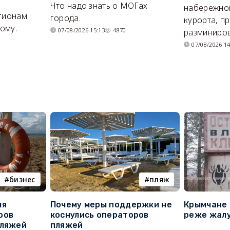
Что надо знать о МОГах
набережно
егионам
города.
курорта, п
ому.
07/08/2026 15:13
4870
разминиров
07/08/2026 14
бизнес
пляж
ля
Почему меры поддержки не
Крымчане 
ров
коснулись операторов
реже жалу
пляжей
пляжей