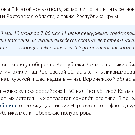
ны РФ, этой ночью под удар могли попасть пять регион
 и Ростовская области, а также Республика Крым.
.00 мск 10 июня до 7.00 мск 11 июня дежурными средства
 уничтожены 32 украинских беспилотных летательных 
па», — сообщил официальный Telegram-канал военного 
ного моря у побережья Республики Крым защитники сби
уничтожили над Ростовской областью, пять ликвидиров
 над Курской и шестнадцать — над Воронежской область
й ночью «улов» российских ПВО над Республикой Крым с
отных летательных аппаратов самолётного типа. В поне
общило
о ликвидации силами Черноморского флота дву
риближались к побережью полуострова.