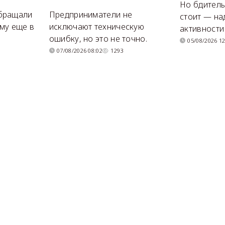
Но бдитель
бращали
Предприниматели не
стоит — на
му еще в
исключают техническую
активности
ошибку, но это не точно.
05/08/2026 12
07/08/2026 08:02
1293