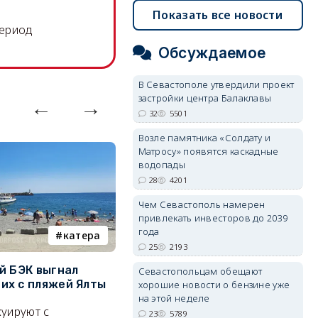
Показать все новости
период
Обсуждаемое
В Севастополе утвердили проект
застройки центра Балаклавы
32
5501
Возле памятника «Солдату и
Матросу» появятся каскадные
водопады
28
4201
Чем Севастополь намерен
привлекать инвесторов до 2039
года
катера
электроснабжение
25
2193
й БЭК выгнал
Губернатор Севастополя
П
Севастопольцам обещают
х с пляжей Ялты
рассказал о перспективах
к
хорошие новости о бензине уже
электроснабжения города
п
на этой неделе
уируют с
23
5789