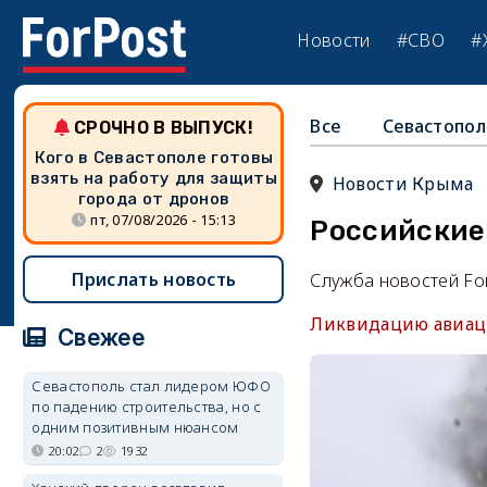
Новости
#СВО
#
Все
Севастопол
СРОЧНО В ВЫПУСК!
Кого в Севастополе готовы
взять на работу для защиты
Новости Крыма
города от дронов
пт, 07/08/2026 - 15:13
Российские
Прислать новость
Служба новостей Fo
Ликвидацию авиаци
Свежее
Севастополь стал лидером ЮФО
по падению строительства, но с
одним позитивным нюансом
20:02
2
1932