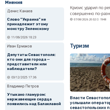
Мнения
Кризис ударил по р
Денис Канаев
совершенно по-разн
Слово "Украина" не
07/08/2026 20:02
1948
принадлежит этому
монстру Зеленскому
11/06/2026 18:23
Туризм
Иван Ермаков
Депутаты Севастополя:
кто они для города —
представители или
наблюдатели?
03/12/2025 17:36
Владимир Петров
Утыкано гламуром:
Власти Севастопо
нержавеющие сердца
услышали операто
появились над Балаклавой
севастопольских 