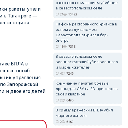
рассказала о массовом убийстве
в севастопольском селе
ки ракеты упали
21
10422
м в Таганроге —
бла женщина
На фоне ресторанного кризиса в
одном из лучших мест
erid: 2SDnjdvhGXG
Севастополя открылся бар-
бистро
13
7313
В севастопольском селе
военнослужащий убил военного
таке БПЛА в
и мирных жителей
ловке погиб
4
7245
ьник управления
Крымчанин печатал боевые
по Запорожской
дроны для СБУ на 3D-принтере в
ти и двое его детей
своей квартире
2
6495
В Крыму вражеский БПЛА убил
мирного жителя
0
6160