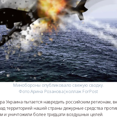
Минобороны опубликовало свежую сводку.
Фото:
Арина Розанова|коллаж ForPost
ра Украина пытается навредить российским регионам, в
над территорией нашей страны дежурные средства прот
и и уничтожили более тридцати воздушных целей.