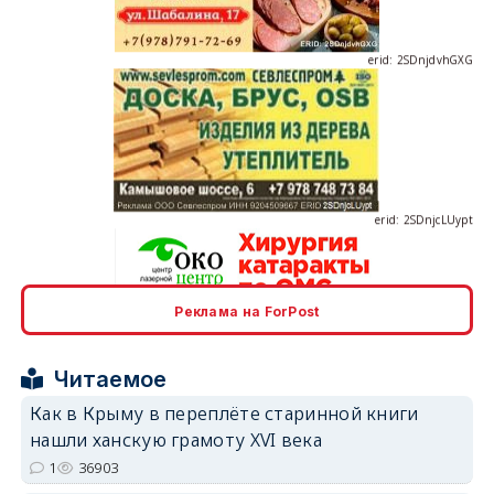
erid: 2SDnjdvhGXG
erid: 2SDnjcLUypt
Реклама на ForPost
erid: 2SDnjcrDNw6
Читаемое
Как в Крыму в переплёте старинной книги
нашли ханскую грамоту XVI века
1
36903
erid: 2SDnjdPjgYS