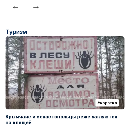
Туризм
коротко
Крымчане и севастопольцы реже жалуются
В
на клещей
ц