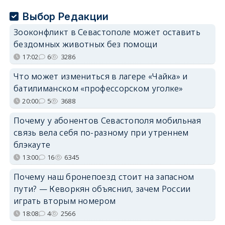
Выбор Редакции
Зооконфликт в Севастополе может оставить
бездомных животных без помощи
17:02
6
3286
Что может измениться в лагере «Чайка» и
батилиманском «профессорском уголке»
20:00
5
3688
Почему у абонентов Севастополя мобильная
связь вела себя по-разному при утреннем
блэкауте
13:00
16
6345
Почему наш бронепоезд стоит на запасном
пути? — Кеворкян объяснил, зачем России
играть вторым номером
18:08
4
2566