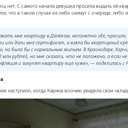
есь нет. С самого начала девушка просила выдать ей ква
ули, что в таком случае её либо снимут с очереди, либо 
давать мне квартиру в Далёком, непонятно где, просила,
и или дали мне сертификат, а взяла бы квартирный кр
о, но была бы с нормальным жильём. В Краснодаре, Керч
 млн рублей, но мне сказали, что не положено, а если не
ляция и закупят квартиру ещё хуже», — поделилась с F
та
ие наступило, когда Карина воочию увидела свои «влад