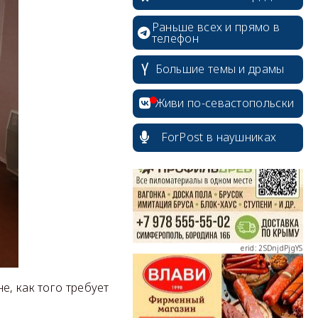
Раньше всех и прямо в
телефон
Большие темы и драмы
erid: 2SDnjcrDNw6
Живи по-севастопольски
ForPost в наушниках
erid: 2SDnjdPjgYS
erid: 2SDnjdvhGXG
е, как того требует