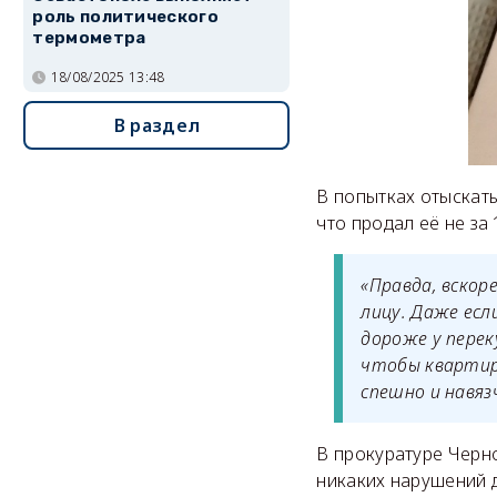
роль политического
термометра
18/08/2025 13:48
В раздел
В попытках отыскат
что продал её не за 
«Правда, вскор
лицу. Даже есл
дороже у пере
чтобы квартир
спешно и навяз
В прокуратуре Черно
никаких нарушений д