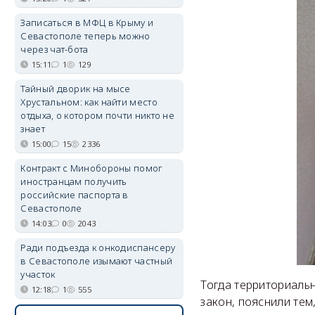
Записаться в МФЦ в Крыму и
Севастополе теперь можно
через чат-бота
15:11
1
129
Тайный дворик на мысе
Хрустальном: как найти место
отдыха, о котором почти никто не
знает
15:00
15
2336
Контракт с Минобороны помог
иностранцам получить
российские паспорта в
Севастополе
14:03
0
2043
Ради подъезда к онкодиспансеру
в Севастополе изымают частный
участок
Тогда территориальн
12:18
1
555
закон, пояснили тем