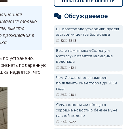
Показать все новости
зационная
Обсуждаемое
ливается только
олы, вместо
В Севастополе утвердили проект
застройки центра Балаклавы
о проживания в
32
5313
шка.
Возле памятника «Солдату и
Матросу» появятся каскадные
было устранено.
водопады
признать подаренную
28
4121
шка надеется, что
Чем Севастополь намерен
привлекать инвесторов до 2039
года
25
2181
Севастопольцам обещают
хорошие новости о бензине уже
на этой неделе
23
5722