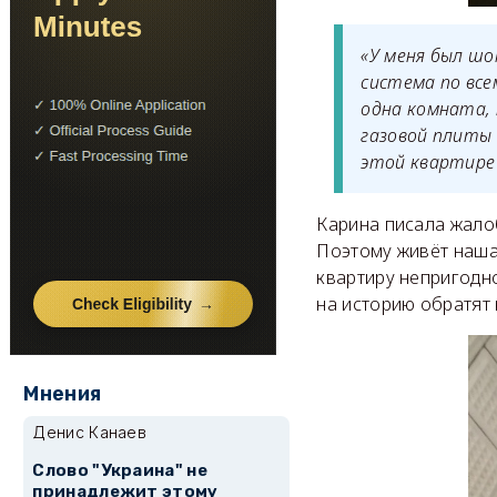
«У меня был шо
система по все
одна комната, 
газовой плиты 
этой квартире 
Карина писала жалоб
Поэтому живёт наша
квартиру непригодно
на историю обратят
Мнения
Денис Канаев
Слово "Украина" не
принадлежит этому