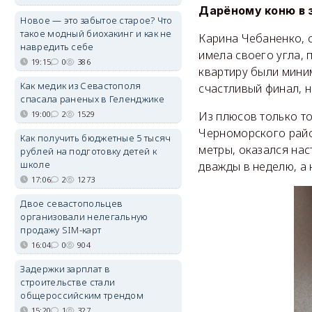
Дарёному коню в 
Новое — это забытое старое? Что
такое модный биохакинг и как не
Карина Чебаненко, с
навредить себе
имела своего угла, 
19:15
0
386
квартиру были миним
Как медик из Севастополя
счастливый финал, н
спасала раненых в Геленджике
19:00
2
1529
Из плюсов только то
Черноморского райо
Как получить бюджетные 5 тысяч
метры, оказался нас
рублей на подготовку детей к
школе
дважды в неделю, а 
17:06
2
1273
Двое севастопольцев
организовали нелегальную
продажу SIM-карт
16:04
0
904
Задержки зарплат в
строительстве стали
общероссийским трендом
15:20
1
327