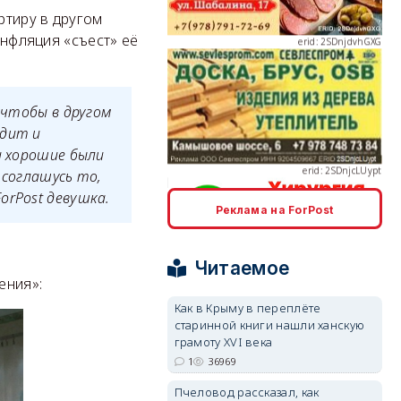
ртиру в другом
инфляция «съест» её
erid: 2SDnjcLUypt
 чтобы в другом
едит и
и хорошие были
 соглашусь то,
orPost девушка.
Реклама на ForPost
erid: 2SDnjcrDNw6
Читаемое
ения»:
Как в Крыму в переплёте
старинной книги нашли ханскую
грамоту XVI века
erid: 2SDnjdPjgYS
1
36969
Пчеловод рассказал, как