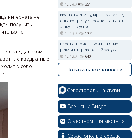
16:07
0
351
Иран отменил удар по Украине,
ица интерната не
однако требует компенсацию за
ежды получить
атаку на судно
 что вот он
15:46
3
1071
Европа теряет свои главные
реки из-за рекордной засухи
 – в селе Далёком
13:16
1
640
заветные квадратные
 ходит в село
Показать все новости
ей.
Севастополь на связи
Все наши Видео
О местном для местных
Севастополь в сердце