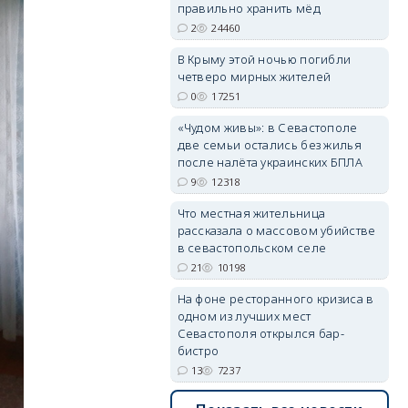
правильно хранить мёд
2
24460
В Крыму этой ночью погибли
erid: 2SDnjdvhGXG
четверо мирных жителей
0
17251
«Чудом живы»: в Севастополе
две семьи остались без жилья
после налёта украинских БПЛА
9
12318
Что местная жительница
рассказала о массовом убийстве
в севастопольском селе
21
10198
На фоне ресторанного кризиса в
одном из лучших мест
Севастополя открылся бар-
бистро
13
7237