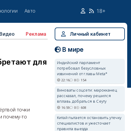
18+
нологии
Авто
Видео
Личный кабинет
Реклама
В мире
бретают для
Индийский парламент
потребовал безусловных
извинений от главы Meta*
22:16
0
154
Виноваты соцсети: марокканец
рассказал, почему решился
вплавь добраться в Сеуту
16:59
0
608
ёртвой точки
и почему-то
Китай пытается остановить утечку
специалистов и ужесточает
правила выезда