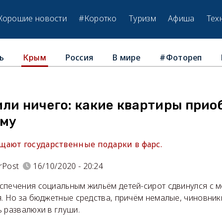
Хорошие новости
#Коротко
Туризм
Афиша
Тех
ь
Россия
В мире
#Фотореп
Крым
или ничего: какие квартиры прио
ыму
ают государственные подарки в фарс.
rPost
16/10/2020 - 20:24
спечения социальным жильём детей-сирот сдвинулся с м
я. Но за бюджетные средства, причём немалые, чиновник
ь развалюхи в глуши.