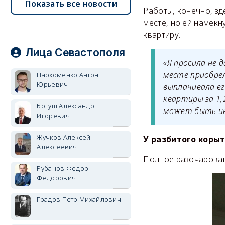
Показать все новости
Работы, конечно, зд
месте, но ей намекн
квартиру.
Лица Севастополя
«Я просила не 
месте приобрел
Пархоменко Антон
Юрьевич
выплачивала ег
квартиры за 1,2
Богуш Александр
может быть инф
Игоревич
Жучков Алексей
У разбитого коры
Алексеевич
Полное разочарован
Рубанов Федор
Федорович
Градов Петр Михайлович