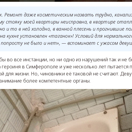
к. Ремонт даже косметическим назвать трудно, канали
му стояку моей квартиры неисправна, в квартире отап
но и то в ней холодно, в ванной плесень и прогнившие п
на кухне установлен «таганок»! Условий для нормальног
попросту не было и нет», — вспоминает с ужасом деву
ы во все инстанции, но ни одно из нарушений так и не 
 героиня в Симферополе и уже несколько лет пытается 
й для жизни. Но, чиновники её таковой не считают. Деву
 внимание более компетентные органы.