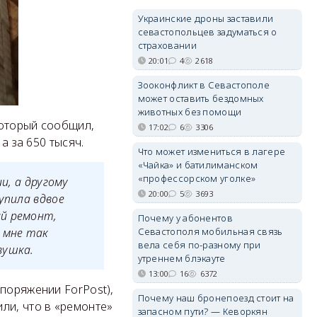
Украинские дроны заставили
севастопольцев задуматься о
страховании
20:01
4
2618
Зооконфликт в Севастополе
может оставить бездомных
животных без помощи
который сообщил,
17:02
6
3306
а за 650 тысяч.
Что может измениться в лагере
«Чайка» и батилиманском
«профессорском уголке»
и, а другому
20:00
5
3693
упила вдвое
ый ремонт,
Почему у абонентов
 мне так
Севастополя мобильная связь
вела себя по-разному при
вушка.
утреннем блэкауте
13:00
16
6372
поряжении ForPost),
Почему наш бронепоезд стоит на
ли, что в «ремонте»
запасном пути? — Кеворкян