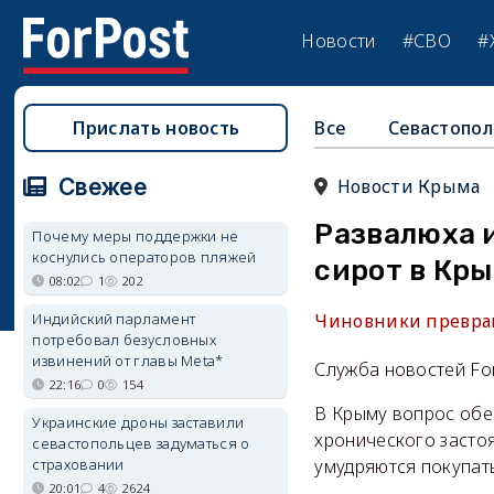
Новости
#СВО
#
Прислать новость
Все
Севастопол
Свежее
Новости Крыма
Развалюха 
Почему меры поддержки не
коснулись операторов пляжей
сирот в Кр
08:02
1
202
Индийский парламент
Чиновники превращ
потребовал безусловных
извинений от главы Meta*
Служба новостей Fo
22:16
0
154
В Крыму вопрос обе
Украинские дроны заставили
хронического засто
севастопольцев задуматься о
страховании
умудряются покупат
20:01
4
2624