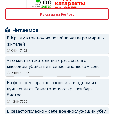
Реклама на ForPost
erid: 2SDnjcrDNw6
Читаемое
В Крыму этой ночью погибли четверо мирных
жителей
0
17402
erid: 2SDnjdPjgYS
Что местная жительница рассказала о
массовом убийстве в севастопольском селе
21
10322
На фоне ресторанного кризиса в одном из
лучших мест Севастополя открылся бар-
erid: 2SDnjdvhGXG
бистро
13
7290
В севастопольском селе военнослужащий убил