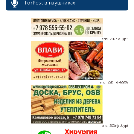
ForPost в наушниках
erid: 2SDnjdPjgYS
erid: 2SDnjdvhGXG
erid: 2SDnjcLUypt