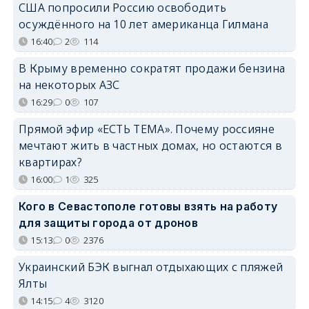
США попросили Россию освободить
осуждённого на 10 лет американца Гилмана
16:40
2
114
В Крыму временно сократят продажи бензина
на некоторых АЗС
16:29
0
107
Прямой эфир «ЕСТЬ ТЕМА». Почему россияне
мечтают жить в частных домах, но остаются в
квартирах?
16:00
1
325
Кого в Севастополе готовы взять на работу
для защиты города от дронов
15:13
0
2376
Украинский БЭК выгнал отдыхающих с пляжей
Ялты
14:15
4
3120