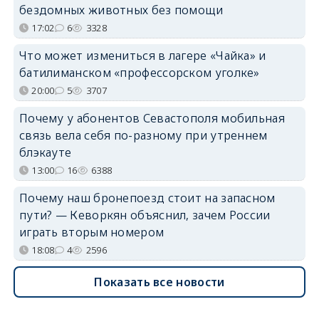
бездомных животных без помощи
17:02
6
3328
Что может измениться в лагере «Чайка» и
батилиманском «профессорском уголке»
20:00
5
3707
Почему у абонентов Севастополя мобильная
связь вела себя по-разному при утреннем
блэкауте
13:00
16
6388
Почему наш бронепоезд стоит на запасном
пути? — Кеворкян объяснил, зачем России
играть вторым номером
18:08
4
2596
Показать все новости