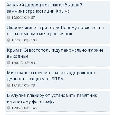
Ханский дворец возглавил бывший
замминистра юстиции Крыма
19:00
0
87
Любовь живёт три года? Почему новая песня
стала гимном тысяч россиянок
18:20
0
100
Крым и Севастополь ждут аномально жаркие
выходные
18:02
3
532
Минтранс разрешил тратить «дорожные»
деньги на защиту от БПЛА
17:18
0
73
В Алупке планируют установить памятник
именитому фотографу
17:05
0
145