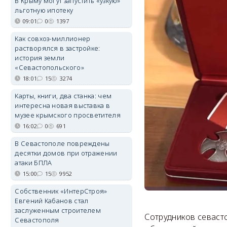
В Крыму могут запустить «узкую»
льготную ипотеку
09:01
0
1397
Как совхоз-миллионер
растворялся в застройке:
история земли
«Севастопольского»
18:01
15
3274
Карты, книги, два станка: чем
интересна новая выставка в
музее крымского просветителя
16:02
0
691
В Севастополе повреждены
десятки домов при отражении
атаки БПЛА
15:00
15
9952
Собственник «ИнтерСтроя»
Евгений Кабанов стал
заслуженным строителем
Сотрудников севаст
Севастополя