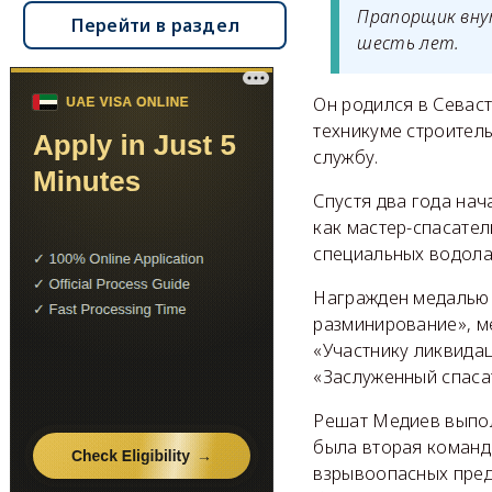
Прапорщик вну
Перейти в раздел
шесть лет.
Он родился в Севаст
техникуме строитель
службу.
Спустя два года на
как мастер-спасател
специальных водола
Награжден медалью 
разминирование», м
«Участнику ликвидац
«Заслуженный спаса
Решат Медиев выполн
была вторая команд
взрывоопасных пред