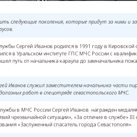
ить следующие поколения, которые придут за ними и за 
усов.
лужбы Сергей Иванов родился в 1991 году в Кировской 
ился в Уральском институте ГПС МЧС России с квалифик
рошел путь от начальника караула до замначальника пож
ргей Иванов служил заместителем начальника части пи
долазных работ в спецотряде севастопольского МЧС.
 службы в МЧС России Сергей Иванов награжден медалям
вий чрезвычайной ситуации», «За отличие в службе» III 
 звания «Заслуженный спасатель города Севастополя».