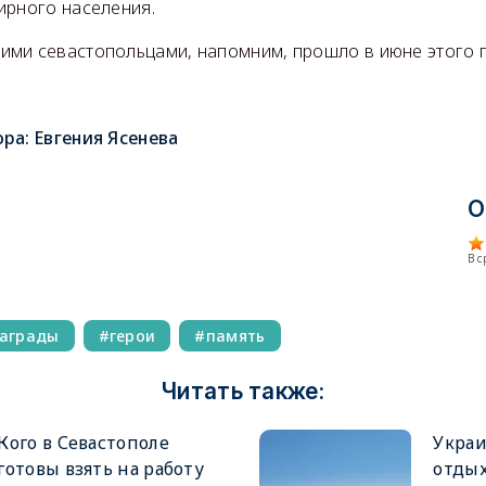
ирного населения.
ими севастопольцами, напомним, прошло в июне этого г
ора:
Евгения Ясенева
О
В 
аграды
герои
память
Читать также:
Кого в Севастополе
Украи
готовы взять на работу
отды