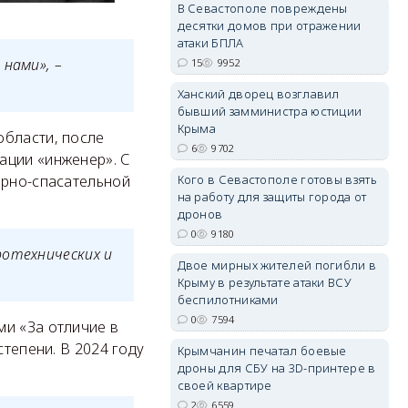
В Севастополе повреждены
десятки домов при отражении
атаки БПЛА
нами», –
15
9952
erid: 2SDnjdvhGXG
Ханский дворец возглавил
бывший замминистра юстиции
Крыма
области, после
6
9702
ации «инженер». С
Кого в Севастополе готовы взять
арно-спасательной
на работу для защиты города от
дронов
0
9180
ротехнических и
Двое мирных жителей погибли в
Крыму в результате атаки ВСУ
беспилотниками
0
7594
и «За отличие в
степени. В 2024 году
Крымчанин печатал боевые
дроны для СБУ на 3D-принтере в
своей квартире
2
6559