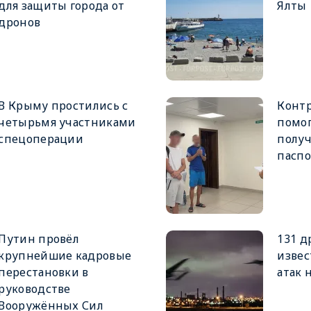
для защиты города от
Ялты
дронов
В Крыму простились с
Конт
четырьмя участниками
помо
спецоперации
получ
паспо
Путин провёл
131 д
крупнейшие кадровые
извес
перестановки в
атак 
руководстве
Вооружённых Сил