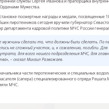
утренней службы Сергея Иванова и прапорщика внутрен
 Орденами Мужества.
становке посмертные награды и медали, посвященные 1
бших пиротехников сегодня вручили губернатор Севаст
ор департамента кадровой политики МЧС России генерал
е мужчины сделали то, что должны были сделать. По пе
лись на сложный участок, и, к сожалению, погибли. Для
утрата, для всего нашего подразделения МЧС, для главн
ва», – сказал Михаил Развожаев.
начальника части пиротехнических и специальных водол
пасателя (сапера) специализированного отряда Решата 
мяти МЧС.