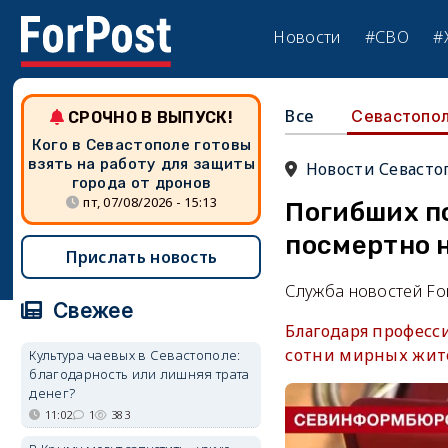
Новости
#СВО
#
Все
Севастопо
СРОЧНО В ВЫПУСК!
Кого в Севастополе готовы
взять на работу для защиты
Новости Севасто
города от дронов
пт, 07/08/2026 - 15:13
Погибших п
посмертно 
Прислать новость
Служба новостей Fo
Свежее
Благодаря професс
сотни мирных жите
Культура чаевых в Севастополе:
благодарность или лишняя трата
денег?
11:02
1
383