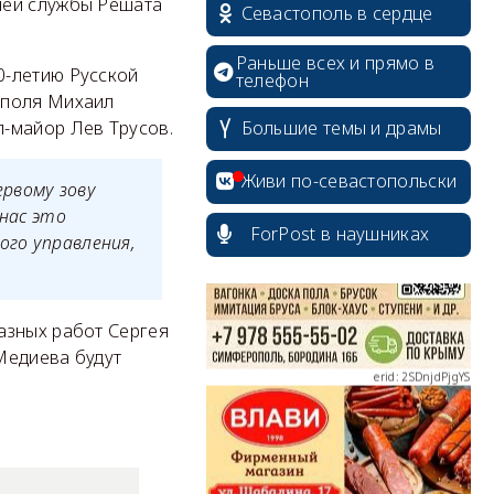
ней службы Решата
Севастополь в сердце
Раньше всех и прямо в
0-летию Русской
телефон
ополя Михаил
-майор Лев Трусов.
Большие темы и драмы
erid: 2SDnjcrDNw6
Живи по-севастопольски
рвому зову
 нас это
ForPost в наушниках
ого управления,
erid: 2SDnjdPjgYS
азных работ Сергея
Медиева будут
erid: 2SDnjdvhGXG