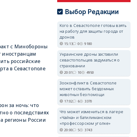
Выбор Редакции
Кого в Севастополе готовы взять
на работу для защиты города от
дронов
15:13
0
9180
ракт с Минобороны
г иностранцам
Украинские дроны заставили
севастопольцев задуматься о
ить российские
страховании
рта в Севастополе
20:01
10
4950
Зооконфликт в Севастополе
может оставить бездомных
животных без помощи
17:02
6
3370
рон за ночь: что
Что может измениться в лагере
тно о последствиях
«Чайка» и батилиманском
на регионы России
«профессорском уголке»
20:00
5
3743