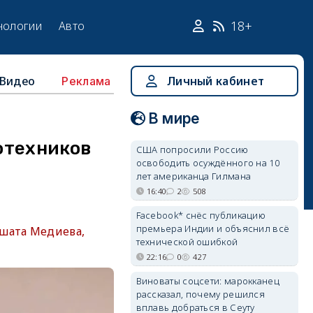
18+
нологии
Авто
Видео
Личный кабинет
Реклама
В мире
отехников
США попросили Россию
освободить осуждённого на 10
лет американца Гилмана
16:40
2
508
Facebook* снёс публикацию
премьера Индии и объяснил всё
ешата Медиева,
технической ошибкой
22:16
0
427
Виноваты соцсети: марокканец
рассказал, почему решился
вплавь добраться в Сеуту