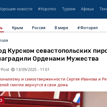
Хорошие новости
#Коротко
Туризм
Афиша
Тех
Крым
Россия
В мире
#Фотореп
ль
поля
од Курском севастопольских пир
наградили Орденами Мужества
rPost
13/09/2025 - 11:01
ионализму и самоотверженности Сергея Иванова и Р
лей смогли вернутся в свои дома.