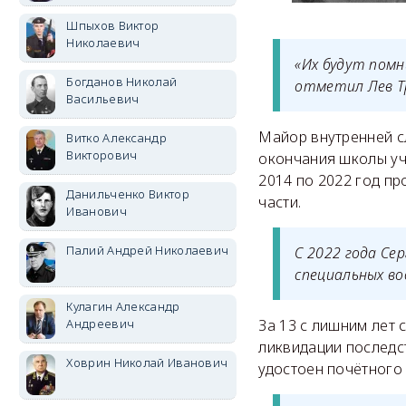
Шпыхов Виктор
Николаевич
«Их будут помн
Богданов Николай
отметил Лев Тр
Васильевич
Майор внутренней с
Витко Александр
Викторович
окончания школы уч
2014 по 2022 год п
Данильченко Виктор
части.
Иванович
Палий Андрей Николаевич
С 2022 года Се
специальных во
Кулагин Александр
Андреевич
За 13 с лишним лет
ликвидации последст
Ховрин Николай Иванович
удостоен почётного