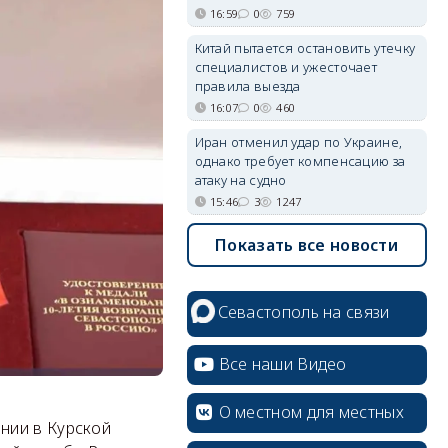
16:59
0
759
Китай пытается остановить утечку
специалистов и ужесточает
правила выезда
16:07
0
460
Иран отменил удар по Украине,
однако требует компенсацию за
атаку на судно
15:46
3
1247
Показать все новости
Севастополь на связи
Все наши Видео
О местном для местных
нии в Курской