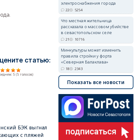
электроснабжения города
22
5254
ода.
Что местная жительница
рассказала о массовом убийстве
в севастопольском селе
21
10716
Минкультуры может изменить
правила стройки у форта
цените статью:
«Северная Балаклава»
18
2343
среднем:
5
(
5
голосов)
Показать все новости
нский БЭК выгнал
хающих с пляжей