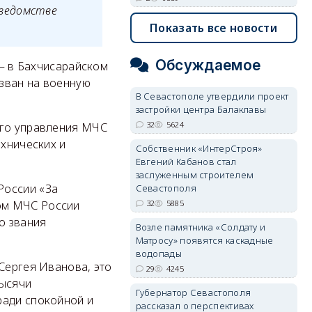
 ведомстве
Показать все новости
Обсуждаемое
 – в Бахчисарайском
изван на военную
В Севастополе утвердили проект
застройки центра Балаклавы
32
5624
ого управления МЧС
ехнических и
Собственник «ИнтерСтроя»
Евгений Кабанов стал
заслуженным строителем
России «За
Севастополя
32
5885
ом МЧС России
о звания
Возле памятника «Солдату и
Матросу» появятся каскадные
водопады
Сергея Иванова, это
29
4245
тысячи
Губернатор Севастополя
ради спокойной и
рассказал о перспективах