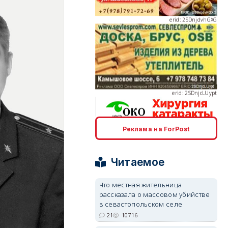
erid: 2SDnjcLUypt
Реклама на ForPost
erid: 2SDnjcrDNw6
Читаемое
Что местная жительница
рассказала о массовом убийстве
в севастопольском селе
erid: 2SDnjdPjgYS
21
10716