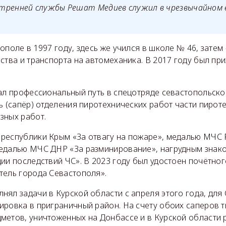
тренней службы Решат Медиев служил в чрезвычайном
ополе в 1997 году, здесь же учился в школе № 46, затем
ства и транспорта на автомеханика. В 2017 году был пр
чал профессиональный путь в спецотряде севастопольск
ь (сапёр) отделения пиротехнических работ части пирот
зных работ.
республики Крым «За отвагу на пожаре», медалью МЧС 
едалью МЧС ДНР «За разминирование», нагрудным знак
ии последствий ЧС». В 2023 году был удостоен почётног
тель города Севастополя».
ял задачи в Курской области с апреля этого года, для 
ировка в приграничный район. На счету обоих саперов 
метов, уничтоженных на Донбассе и в Курской области 