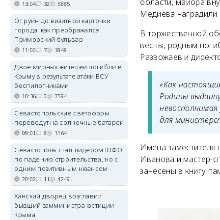
области, майора вн
13:04
32
5885
Медиева наградили
От руин до визитной карточки
города: как преображался
В торжественной об
Приморский бульвар
весны, родным поги
11:00
7
1848
Развожаев и директ
Двое мирных жителей погибли в
Крыму в результате атаки ВСУ
«Как настоящи
беспилотниками
Родины выдвину
10:36
0
7594
невосполнимая 
Севастопольские светофоры
для министерст
переведут на солнечные батареи
09:01
8
1164
Имена заместителя 
Севастополь стал лидером ЮФО
Иванова и мастер-с
по падению строительства, но с
одним позитивным нюансом
занесены в книгу па
20:02
11
4249
Ханский дворец возглавил
бывший замминистра юстиции
Крыма