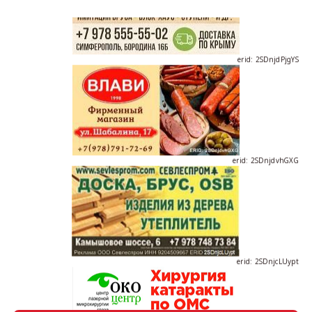
erid: 2SDnjdPjgYS
erid: 2SDnjdvhGXG
erid: 2SDnjcLUypt