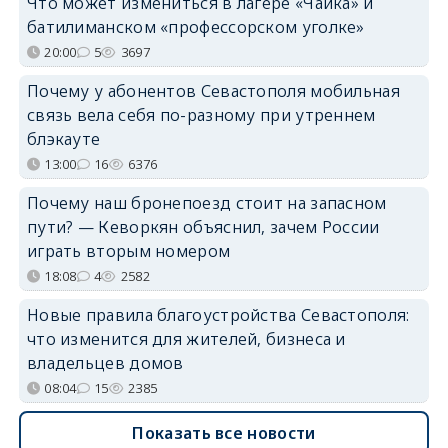
Что может измениться в лагере «Чайка» и
батилиманском «профессорском уголке»
20:00
5
3697
Почему у абонентов Севастополя мобильная
связь вела себя по-разному при утреннем
блэкауте
13:00
16
6376
Почему наш бронепоезд стоит на запасном
пути? — Кеворкян объяснил, зачем России
играть вторым номером
18:08
4
2582
Новые правила благоустройства Севастополя:
что изменится для жителей, бизнеса и
владельцев домов
08:04
15
2385
Показать все новости