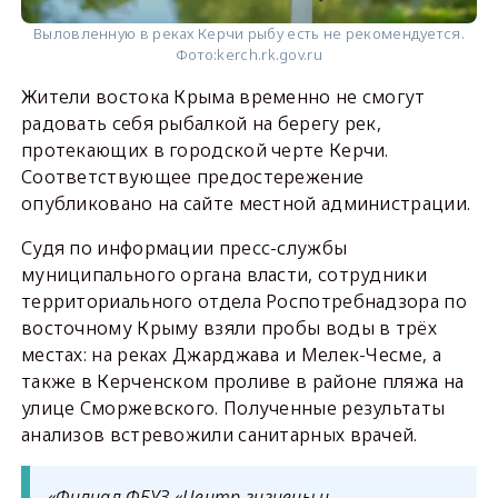
Выловленную в реках Керчи рыбу есть не рекомендуется.
Фото:
kerch.rk.gov.ru
Жители востока Крыма временно не смогут
радовать себя рыбалкой на берегу рек,
протекающих в городской черте Керчи.
Соответствующее предостережение
опубликовано на сайте местной администрации.
Судя по информации пресс-службы
муниципального органа власти, сотрудники
территориального отдела Роспотребнадзора по
восточному Крыму взяли пробы воды в трёх
местах: на реках Джарджава и Мелек-Чесме, а
также в Керченском проливе в районе пляжа на
улице Сморжевского. Полученные результаты
анализов встревожили санитарных врачей.
«Филиал ФБУЗ «Центр гигиены и