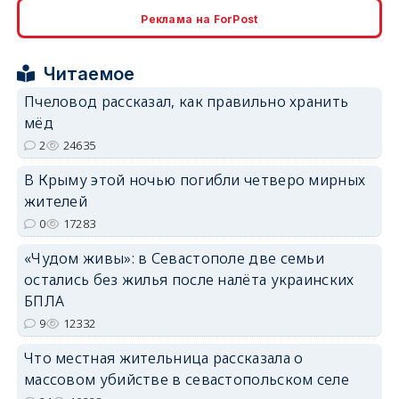
erid: 2SDnjcrDNw6
Реклама на ForPost
Читаемое
Пчеловод рассказал, как правильно хранить
мёд
2
24635
erid: 2SDnjdPjgYS
В Крыму этой ночью погибли четверо мирных
жителей
0
17283
«Чудом живы»: в Севастополе две семьи
остались без жилья после налёта украинских
erid: 2SDnjdvhGXG
БПЛА
9
12332
Что местная жительница рассказала о
массовом убийстве в севастопольском селе