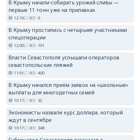
В Крыму начали собирать урожай сливы —
первые 11 тонн уже на прилавках
12:10
0
0
В Крыму простились с четырьмя участниками
спецоперации
12:00
0
101
Власти Севастополя услышали операторов
севастопольских пляжей
11:01
0
400
В Крыму начался приём заявок на «школьные»
выплаты для многодетных семей
10:17
0
32
Экономисты назвали курс доллара, который
ждут в сентябре
10:17
0
348
Губернатор Севастополя рассказал о