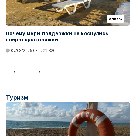
пляж
Почему меры поддержки не коснулись
У
операторов пляжей
з
07/08/2026 08:02
820
Туризм