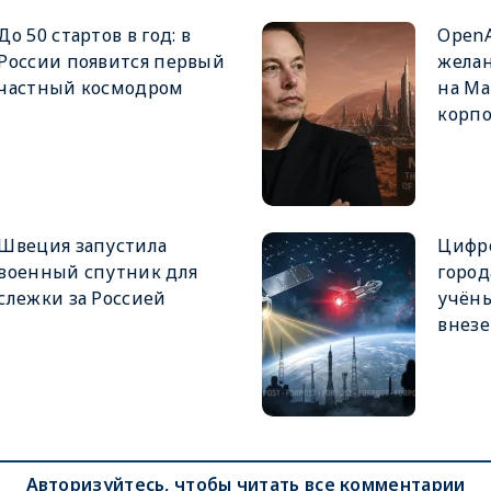
До 50 стартов в год: в
OpenA
России появится первый
желан
частный космодром
на Ма
корп
Швеция запустила
Цифр
военный спутник для
город
слежки за Россией
учёны
внез
Авторизуйтесь, чтобы читать все комментарии