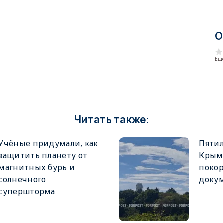
О
Еще
Читать также:
Учёные придумали, как
Пяти
защитить планету от
Крым
магнитных бурь и
покор
солнечного
докум
супершторма