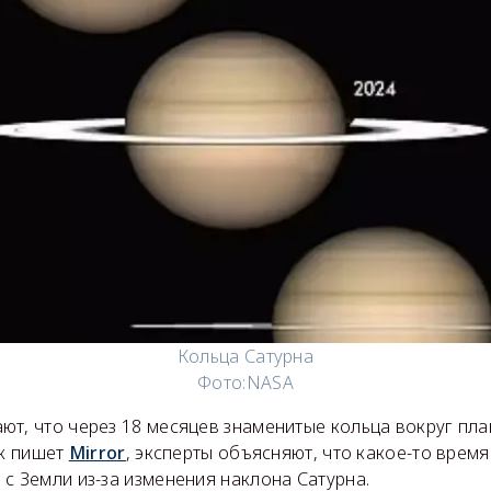
Кольца Сатурна
Фото:
NASA
т, что через 18 месяцев знаменитые кольца вокруг пла
ак пишет
Mirror
, эксперты объясняют, что какое-то время
с Земли из-за изменения наклона Сатурна.