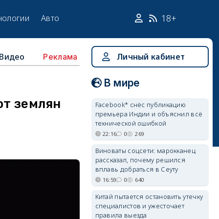
18+
нологии
Авто
Видео
Личный кабинет
Реклама
В мире
от землян
Facebook* снёс публикацию
премьера Индии и объяснил всё
технической ошибкой
22:16
0
269
Виноваты соцсети: марокканец
рассказал, почему решился
вплавь добраться в Сеуту
16:59
0
640
Китай пытается остановить утечку
специалистов и ужесточает
правила выезда