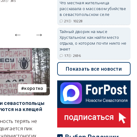
:20
385
Что местная жительница
качели.
рассказала о массовом убийстве
в севастопольском селе
06/08/2026 15:00
2697
21
10228
Тайный дворик на мысе
Хрустальном: как найти место
отдыха, о котором почти никто не
знает
17
2696
Показать все новости
коротко
Балаклава
и севастопольцы
В Севастополе утвердили
Н
ются на клещей
проект застройки центра
С
Балаклавы
и
ность терять не
Там появится туристический
М
двигается пик
квартал с отелями и
н
 членистоногих.