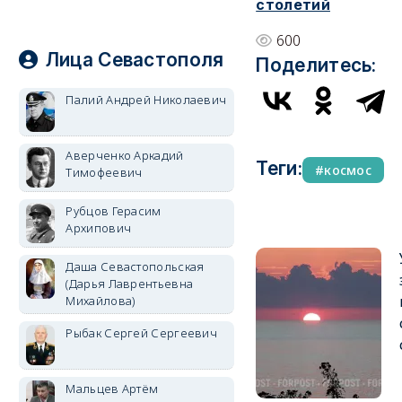
столетий
600
Лица Севастополя
Поделитесь:
Палий Андрей Николаевич
Аверченко Аркадий
Теги:
космос
Тимофеевич
Рубцов Герасим
Архипович
Даша Севастопольская
(Дарья Лаврентьевна
Михайлова)
Рыбак Сергей Сергеевич
Мальцев Артём