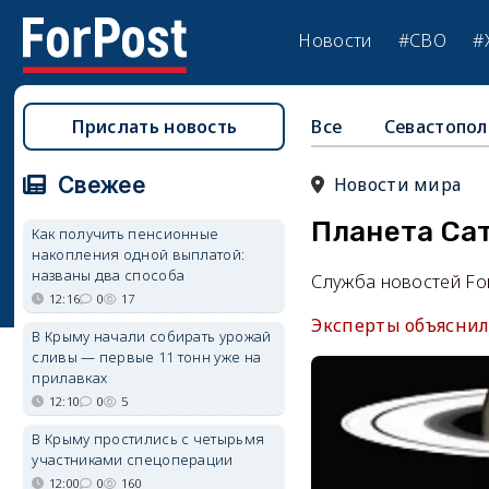
Новости
#СВО
#
Прислать новость
Все
Севастопол
Свежее
Новости мира
Планета Сат
Как получить пенсионные
накопления одной выплатой:
названы два способа
Служба новостей Fo
12:16
0
17
Эксперты объяснили
В Крыму начали собирать урожай
сливы — первые 11 тонн уже на
прилавках
12:10
0
5
В Крыму простились с четырьмя
участниками спецоперации
12:00
0
160