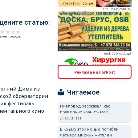
цените статью:
erid: 2SDnjcLUypt
 нет голосов
Реклама на ForPost
erid: 2SDnjcrDNw6
летний Дима из
Читаемое
ской обсерватории
ил фестиваль
Пчеловод рассказал, как
ентального кино
правильно хранить мёд
2
24643
erid: 2SDnjdPjgYS
В Крыму этой ночью погибли
четверо мирных жителей