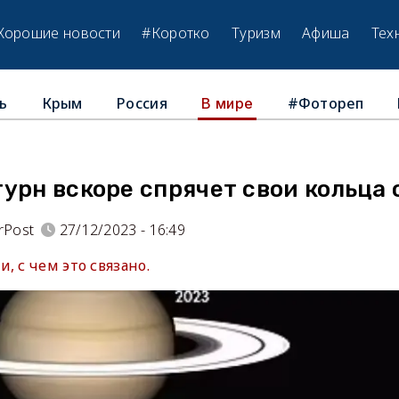
Хорошие новости
#Коротко
Туризм
Афиша
Тех
ь
Крым
Россия
#Фотореп
В мире
урн вскоре спрячет свои кольца 
rPost
27/12/2023 - 16:49
, с чем это связано.