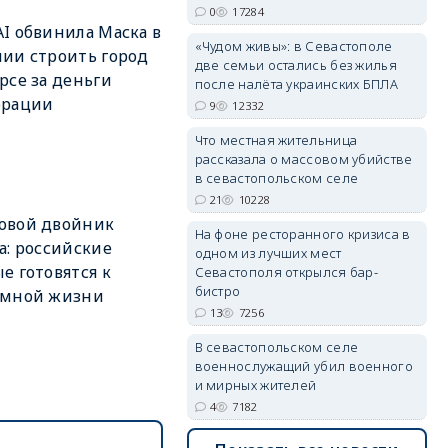
0
17284
I обвинила Маска в
«Чудом живы»: в Севастополе
ии строить город
две семьи остались без жилья
рсе за деньги
после налёта украинских БПЛА
erid: 2SDnjdvhGXG
орации
9
12332
Что местная жительница
рассказала о массовом убийстве
в севастопольском селе
21
10228
овой двойник
На фоне ресторанного кризиса в
а: российские
одном из лучших мест
е готовятся к
Севастополя открылся бар-
бистро
емной жизни
13
7256
В севастопольском селе
военнослужащий убил военного
и мирных жителей
4
7182