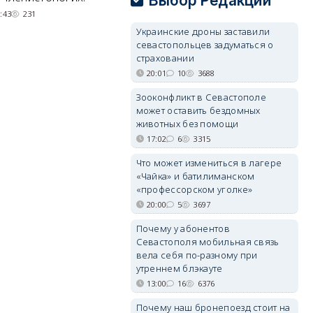
Выбор Редакции
парковками.
:43
231
05/08/2026 08:01
5377
Украинские дроны заставили
севастопольцев задуматься о
страховании
20:01
10
3688
Зооконфликт в Севастополе
может оставить бездомных
животных без помощи
17:02
6
3315
Что может измениться в лагере
«Чайка» и батилиманском
«профессорском уголке»
20:00
5
3697
Почему у абонентов
Севастополя мобильная связь
вела себя по-разному при
утреннем блэкауте
13:00
16
6376
Почему наш бронепоезд стоит на