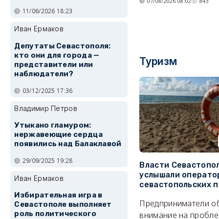
07/08/2026 08:02
843
11/06/2026 18:23
Иван Ермаков
Депутаты Севастополя:
кто они для города —
Туризм
представители или
наблюдатели?
03/12/2025 17:36
Владимир Петров
Утыкано гламуром:
нержавеющие сердца
появились над Балаклавой
29/09/2025 19:28
Власти Севастопо
услышали операто
Иван Ермаков
севастопольских 
Избирательная игра в
Предприниматели о
Севастополе выполняет
роль политического
внимание на пробле