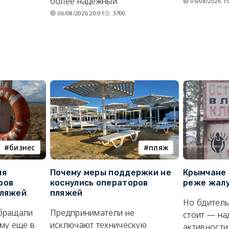
более надежный.
06/08/2026 15
06/08/2026 20:01
3700
бизнес
пляж
ля
Почему меры поддержки не
Крымчане 
ров
коснулись операторов
реже жалу
пляжей
пляжей
Но бдитель
бращали
Предприниматели не
стоит — на
му еще в
исключают техническую
активности