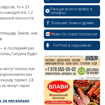
радусов, то к 23
Раньше всех и прямо в
рн находится в 1,2
телефон
иальной плоскости
Большие темы и драмы
erid: 2SDnjcrDNw6
 площадь Земли, они
Живи по-севастопольски
в.
ForPost в наушниках
— в последний раз
колец Сатурна будет
erid: 2SDnjdPjgYS
ни могут полностью
а аэрокосмических
екунду теряют 2,8
 исчезнут через
erid: 2SDnjdvhGXG
 за несколько