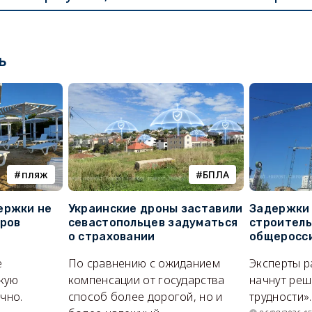
ь
пляж
БПЛА
ержки не
Украинские дроны заставили
Задержки 
оров
севастопольцев задуматься
строитель
о страховании
общеросс
е
По сравнению с ожиданием
Эксперты р
кую
компенсации от государства
начнут реш
очно.
способ более дорогой, но и
трудности».