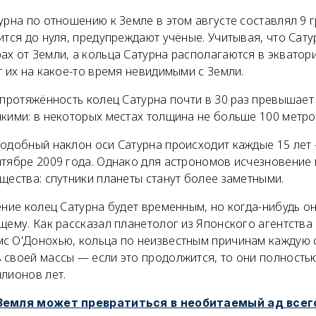
урна по отношению к Земле в этом августе составлял 9 г
ится до нуля, предупреждают учёные. Учитывая, что Сату
ах от Земли, а кольца Сатурна располагаются в экватор
т их на какое-то время невидимыми с Земли.
 протяжённость колец Сатурна почти в 30 раз превышает
кими: в некоторых местах толщина не больше 100 метро
подобный наклон оси Сатурна происходит каждые 15 лет 
тябре 2009 года. Однако для астрономов исчезновение 
щества: спутники планеты станут более заметными.
ение колец Сатурна будет временным, но когда-нибудь о
щему. Как рассказал планетолог из Японского агентств
с О'Донохью, кольца по неизвестным причинам каждую с
 своей массы — если это продолжится, то они полностью
лионов лет.
Земля может превратиться в необитаемый ад всего