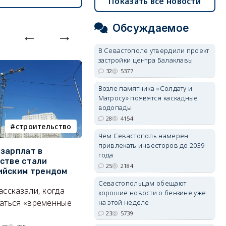
Показать все новости
Обсуждаемое
В Севастополе утвердили проект
застройки центра Балаклавы
32
5377
Возле памятника «Солдату и
Матросу» появятся каскадные
водопады
28
4154
строительство
фотореп
Чем Севастополь намерен
привлекать инвесторов до 2039
зарплат в
Тайный дворик на мысе
Г
года
стве стали
Хрустальном: как найти
з
25
2184
ийским трендом
место отдыха, о котором
м
почти никто не знает
Севастопольцам обещают
ассказали, когда
А
хорошие новости о бензине уже
Под стенами Галереи искусств
аться «временные
на этой неделе
прячутся руины храма,
23
5739
гравийный сад и семейные