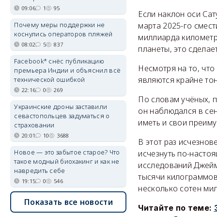
09:06
1
95
Если наклон оси Сат
Почему меры поддержки не
марта 2025-го смест
коснулись операторов пляжей
миллиарда километр
08:02
5
837
планеты, это сделае
Facebook* снёс публикацию
Несмотря на то, что
премьера Индии и объяснил всё
являются крайне тон
технической ошибкой
22:16
0
269
По словам учёных, 
Украинские дроны заставили
он наблюдался в сен
севастопольцев задуматься о
иметь и свои преиму
страховании
20:01
10
3688
В этот раз исчезнов
Новое — это забытое старое? Что
исчезнуть по-настоя
такое модный биохакинг и как не
исследований Джейм
навредить себе
тысячи килограммов
19:15
0
546
несколько сотен мил
Показать все новости
Читайте по теме: