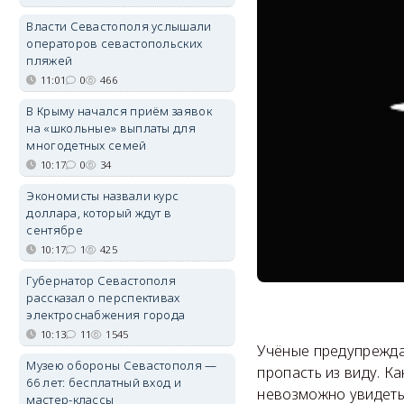
Власти Севастополя услышали
операторов севастопольских
пляжей
11:01
0
466
В Крыму начался приём заявок
на «школьные» выплаты для
многодетных семей
10:17
0
34
Экономисты назвали курс
доллара, который ждут в
сентябре
10:17
1
425
Губернатор Севастополя
рассказал о перспективах
электроснабжения города
10:13
11
1545
Учёные предупреждаю
Музею обороны Севастополя —
пропасть из виду. К
66 лет: бесплатный вход и
невозможно увидеть 
мастер-классы