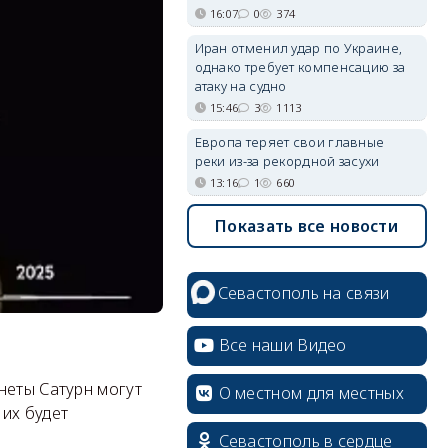
16:07
0
374
Иран отменил удар по Украине,
однако требует компенсацию за
атаку на судно
15:46
3
1113
Европа теряет свои главные
реки из-за рекордной засухи
13:16
1
660
Показать все новости
Севастополь на связи
Все наши Видео
неты Сатурн могут
О местном для местных
 их будет
Севастополь в сердце