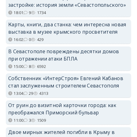
застройке: история земли «Севастопольского»
18:01
9
1734
Карты, книги, два станка: чем интересна новая
выставка в музее крымского просветителя
16:02
0
429
В Севастополе повреждены десятки домов
при отражении атаки БПЛА
15:00
8
6592
Собственник «ИнтерСтроя» Евгений Кабанов
стал заслуженным строителем Севастополя
13:04
29
4313
От руин до визитной карточки города: как
преображался Приморский бульвар
11:00
3
1509
Двое мирных жителей погибли в Крыму в