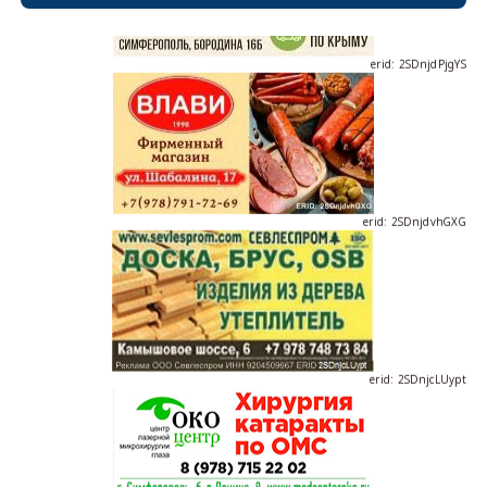
erid: 2SDnjdPjgYS
erid: 2SDnjdvhGXG
erid: 2SDnjcLUypt