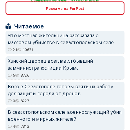
erid: 2SDnjcrDNw6
Реклама на ForPost
Читаемое
Что местная жительница рассказала о
массовом убийстве в севастопольском селе
erid: 2SDnjdPjgYS
21
10631
Ханский дворец возглавил бывший
замминистра юстиции Крыма
6
8726
Кого в Севастополе готовы взять на работу
erid: 2SDnjdvhGXG
для защиты города от дронов
0
8227
В севастопольском селе военнослужащий убил
военного и мирных жителей
4
7313