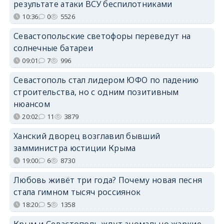
результате атаки ВСУ беспилотниками
10:36
0
5526
Севастопольские светофоры переведут на
солнечные батареи
09:01
7
996
Севастополь стал лидером ЮФО по падению
строительства, но с одним позитивным
нюансом
20:02
11
3879
Ханский дворец возглавил бывший
замминистра юстиции Крыма
19:00
6
8730
Любовь живёт три года? Почему новая песня
стала гимном тысяч россиянок
18:20
5
1358