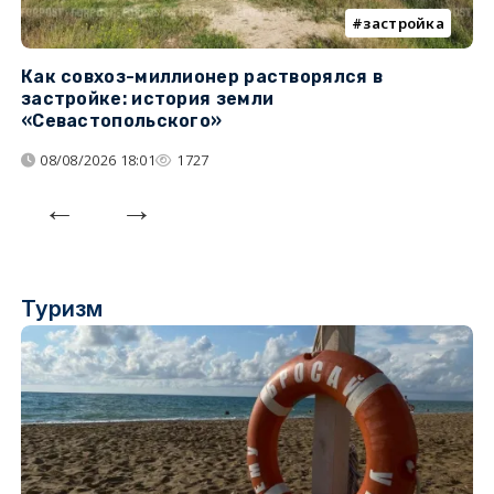
застройка
Как совхоз-миллионер растворялся в
К
застройке: история земли
н
«Севастопольского»
п
08/08/2026 18:01
1727
Туризм