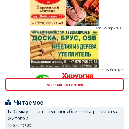
erid: 2SDnjdvhGXG
erid: 2SDnjcLUypt
Реклама на ForPost
erid: 2SDnjcrDNw6
Читаемое
В Крыму этой ночью погибли четверо мирных
жителей
0
17569