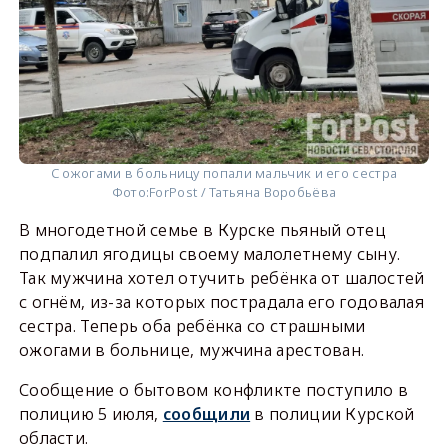
С ожогами в больницу попали мальчик и его сестра
Фото:
ForPost / Татьяна Воробьёва
В многодетной семье в Курске пьяный отец
подпалил ягодицы своему малолетнему сыну.
Так мужчина хотел отучить ребёнка от шалостей
с огнём, из-за которых пострадала его годовалая
сестра. Теперь оба ребёнка со страшными
ожогами в больнице, мужчина арестован.
Сообщение о бытовом конфликте поступило в
полицию 5 июля,
сообщили
в полиции Курской
области.