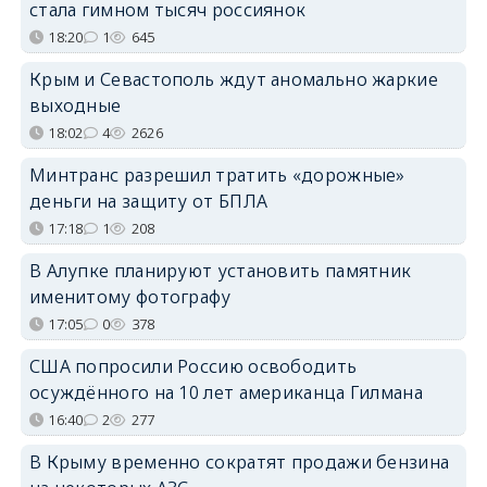
стала гимном тысяч россиянок
18:20
1
645
Крым и Севастополь ждут аномально жаркие
выходные
18:02
4
2626
Минтранс разрешил тратить «дорожные»
деньги на защиту от БПЛА
17:18
1
208
В Алупке планируют установить памятник
именитому фотографу
17:05
0
378
США попросили Россию освободить
осуждённого на 10 лет американца Гилмана
16:40
2
277
В Крыму временно сократят продажи бензина