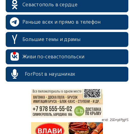
Севастополь в сердце
Раньше всех и прямо в телефон
Большие темы и драмы
Живи по-севастопольски
erid: 2SDnjcrDNw6
ForPost в наушниках
erid: 2SDnjdPjgYS