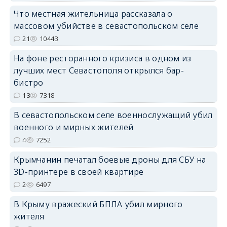
erid: 2SDnjdPjgYS
Что местная жительница рассказала о
массовом убийстве в севастопольском селе
21
10443
На фоне ресторанного кризиса в одном из
лучших мест Севастополя открылся бар-
бистро
erid: 2SDnjdvhGXG
13
7318
В севастопольском селе военнослужащий убил
военного и мирных жителей
4
7252
Крымчанин печатал боевые дроны для СБУ на
3D-принтере в своей квартире
2
6497
В Крыму вражеский БПЛА убил мирного
жителя