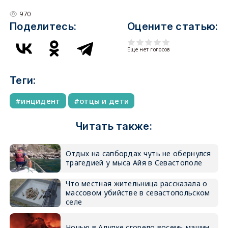
970
Поделитесь:
Оцените статью:
Еще нет голосов
Теги:
инцидент
отцы и дети
Читать также:
Отдых на сапбордах чуть не обернулся
трагедией у мыса Айя в Севастополе
Что местная жительница рассказала о
массовом убийстве в севастопольском
селе
Ночью в Алупке сгорело восемь машин