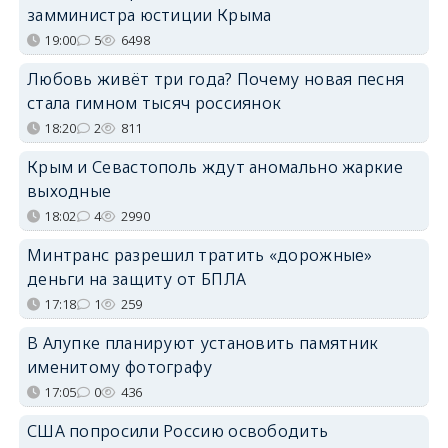
замминистра юстиции Крыма
19:00
5
6498
Любовь живёт три года? Почему новая песня
стала гимном тысяч россиянок
18:20
2
811
Крым и Севастополь ждут аномально жаркие
выходные
18:02
4
2990
Минтранс разрешил тратить «дорожные»
деньги на защиту от БПЛА
17:18
1
259
В Алупке планируют установить памятник
именитому фотографу
17:05
0
436
США попросили Россию освободить