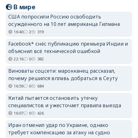
В мире
США попросили Россию освободить
осуждённого на 10 лет американца Гилмана
16:40
2
319
Facebook* снёс публикацию премьера Индии и
объяснил всё технической ошибкой
22:16
0
382
Виноваты соцсети: марокканец рассказал,
почему решился вплавь добраться в Сеуту
16:59
0
684
Китай пытается остановить утечку
специалистов и ужесточает правила выезда
16:07
0
426
Иран отменил удар по Украине, однако
требует компенсацию за атаку на судно