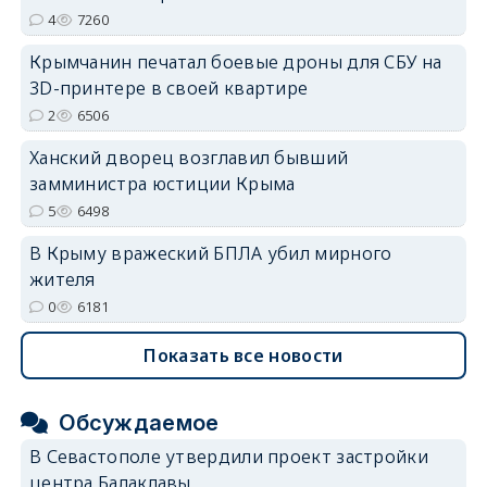
4
7260
erid: 2SDnjdvhGXG
Крымчанин печатал боевые дроны для СБУ на
3D-принтере в своей квартире
2
6506
Ханский дворец возглавил бывший
замминистра юстиции Крыма
5
6498
В Крыму вражеский БПЛА убил мирного
жителя
0
6181
Показать все новости
Обсуждаемое
В Севастополе утвердили проект застройки
центра Балаклавы