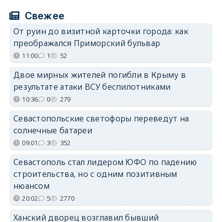
Свежее
От руин до визитной карточки города: как
преображался Приморский бульвар
11:00
1
52
Двое мирных жителей погибли в Крыму в
результате атаки ВСУ беспилотниками
10:36
0
279
Севастопольские светофоры переведут на
солнечные батареи
09:01
3
352
Севастополь стал лидером ЮФО по падению
строительства, но с одним позитивным
нюансом
20:02
5
2770
Ханский дворец возглавил бывший