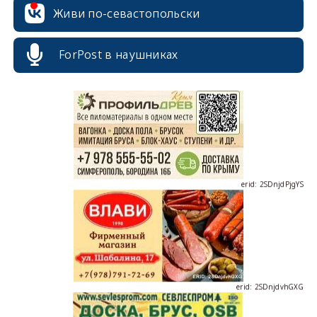
Живи по-севастопольски
erid: 2SDnjcrDNw6
ForPost в наушниках
erid: 2SDnjdPjgYS
erid: 2SDnjdvhGXG