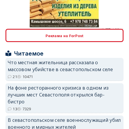
erid: 2SDnjcLUypt
Реклама на ForPost
erid: 2SDnjcrDNw6
Читаемое
Что местная жительница рассказала о
массовом убийстве в севастопольском селе
21
10471
На фоне ресторанного кризиса в одном из
erid: 2SDnjdPjgYS
лучших мест Севастополя открылся бар-
бистро
13
7329
В севастопольском селе военнослужащий убил
военного и мирных жителей