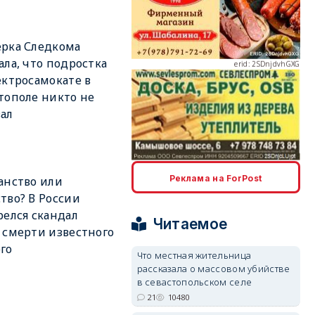
erid: 2SDnjdvhGXG
рка Следкома
ала, что подростка
ектросамокате в
тополе никто не
ал
erid: 2SDnjcLUypt
Реклама на ForPost
анство или
тво? В России
релся скандал
Читаемое
erid: 2SDnjcrDNw6
 смерти известного
го
Что местная жительница
рассказала о массовом убийстве
в севастопольском селе
21
10480