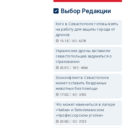
Выбор Редакции
Кого в Севастополе готовы взять
на работу для защиты города от
дронов
15:13
0
6278
Украинские дроны заставили
севастопольцев задуматься о
страховании
20:01
10
4666
Зооконфликт в Севастополе
может оставить бездомных
животных без помощи
17:02
6
3355
Что может измениться в лагере
«Чайка» и батилиманском
«профессорском уголке»
20:00
5
3723