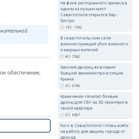
На фоне ресторанного кризиса в
erid: 2SDnjdPjgYS
одном из лучших мест
Севастополя открылся бар-
бистро
13
7332
лнительной
В севастопольском селе
военнослужащий убил военного
erid: 2SDnjdvhGXG
и мирных жителей
4
7262
Ханский дворец возглавил
ное обеспечение,
бывший замминистра юстиции
Крыма
5
6746
Крымчанин печатал боевые
дроны для СБУ на 3D-принтере в
своей квартире
2
6507
Кого в Севастополе готовы взять
на работу для защиты города от
дронов