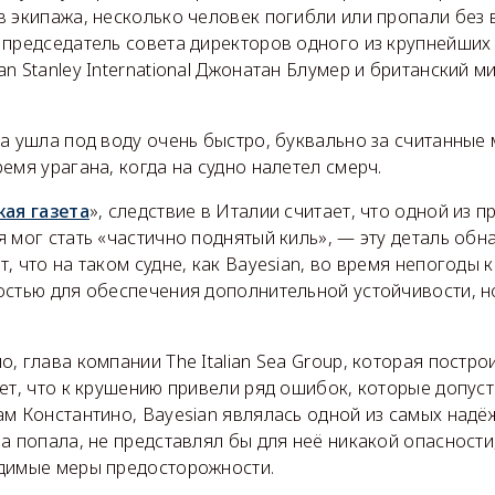
 экипажа, несколько человек погибли или пропали без в
 председатель совета директоров одного из крупнейших
n Stanley International Джонатан Блумер и британский 
а ушла под воду очень быстро, буквально за считанные 
емя урагана, когда на судно налетел смерч.
кая газета
», следствие в Италии считает, что одной из п
 мог стать «частично поднятый киль», — эту деталь обн
, что на таком судне, как Bayesian, во время непогоды 
остью для обеспечения дополнительной устойчивости, н
, глава компании The Italian Sea Group, которая постро
ет, что к крушению привели ряд ошибок, которые допуст
м Константино, Bayesian являлась одной из самых надёж
а попала, не представлял бы для неё никакой опасности
димые меры предосторожности.