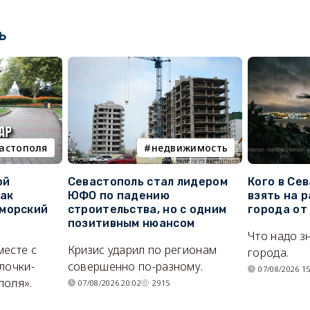
ь
вастополя
недвижимость
ой
Севастополь стал лидером
Кого в Се
как
ЮФО по падению
взять на 
морский
строительства, но с одним
города от
позитивным нюансом
Что надо з
месте с
Кризис ударил по регионам
города.
лочки-
совершенно по-разному.
07/08/2026 15
поля».
07/08/2026 20:02
2915