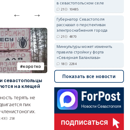
в севастопольском селе
21
10485
Губернатор Севастополя
рассказал о перспективах
электроснабжения города
21
4870
Минкультуры может изменить
правила стройки у форта
«Северная Балаклава»
18
2284
коротко
Балаклава
Показать все новости
и севастопольцы
В Севастополе утвердили
Н
ются на клещей
проект застройки центра
С
Балаклавы
и
ность терять не
Там появится туристический
М
двигается пик
квартал с отелями и
н
 членистоногих.
парковками.
:43
258
05/08/2026 08:01
5524