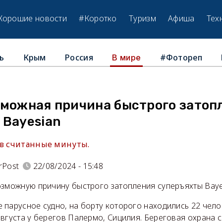
Хорошие новости
#Коротко
Туризм
Афиша
Тех
ь
Крым
Россия
#Фотореп
В мире
зможная причина быстрого затоп
 Bayesian
 в считанные минуты.
rPost
22/08/2024 - 15:48
озможную причину быстрого затопления суперъяхты Baye
 парусное судно, на борту которого находились 22 чело
вгуста у берегов Палермо, Сицилия. Береговая охрана с