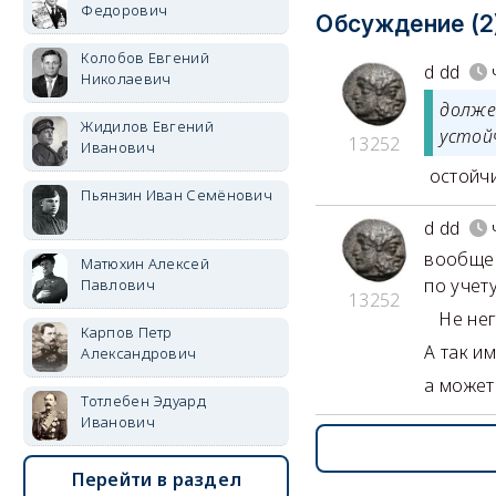
Федорович
Обсуждение (2
Колобов Евгений
d dd
Николаевич
долже
Жидилов Евгений
устой
13252
Иванович
остойч
Пьянзин Иван Семёнович
d dd
вообще 
Матюхин Алексей
по учет
Павлович
13252
Не негр
Карпов Петр
А так и
Александрович
а может
Тотлебен Эдуард
Иванович
Перейти в раздел