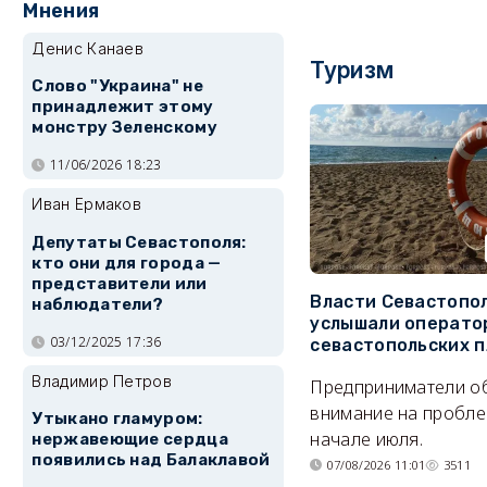
Мнения
Денис Канаев
Туризм
Слово "Украина" не
принадлежит этому
монстру Зеленскому
11/06/2026 18:23
Иван Ермаков
Депутаты Севастополя:
кто они для города —
представители или
Власти Севастопо
наблюдатели?
услышали операто
03/12/2025 17:36
севастопольских 
Владимир Петров
Предприниматели о
внимание на пробле
Утыкано гламуром:
начале июля.
нержавеющие сердца
появились над Балаклавой
07/08/2026 11:01
3511