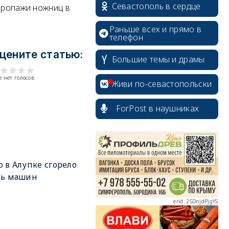
Севастополь в сердце
пропажи ножниц в
Раньше всех и прямо в
телефон
цените статью:
Большие темы и драмы
 нет голосов
Живи по-севастопольски
erid: 2SDnjcrDNw6
ForPost в наушниках
 в Алупке сгорело
erid: 2SDnjdPjgYS
мь машин