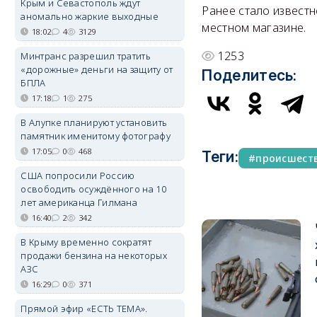
Крым и Севастополь ждут
Ранее стало известн
аномально жаркие выходные
местном магазине.
18:02
4
3129
1253
Минтранс разрешил тратить
«дорожные» деньги на защиту от
Поделитесь:
БПЛА
17:18
1
275
В Алупке планируют установить
памятник именитому фотографу
17:05
0
468
Теги:
происшест
США попросили Россию
освободить осуждённого на 10
лет американца Гилмана
16:40
2
342
В Крыму временно сократят
продажи бензина на некоторых
АЗС
16:29
0
371
Прямой эфир «ЕСТЬ ТЕМА».