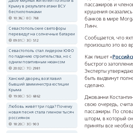
Двое мирных жителей погибли в
пассажиров и членов
Крыму в результате атаки ВСУ
крушения оказались
беспилотниками
банков в мире Morga
10:36
0
768
Линч.
Севастопольские светофоры
переведут на солнечные батареи
Сообщается, что яхт
09:01
3
512
произошло это во вр
Севастополь стал лидером ЮФО
по падению строительства, но с
Как пишет «
Российс
одним позитивным нюансом
быстрого затопления
20:02
7
2981
Эксперты утверждают
быть выдвинут полн
Ханский дворец возглавил
бывший замминистра юстиции
сделано.
Крыма
19:00
5
6862
Джованни Костантино
свою очередь, счита
Любовь живёт три года? Почему
пассажиры. По слова
новая песня стала гимном тысяч
россиянок
шторм, в который он
18:20
3
903
приняты все необхо