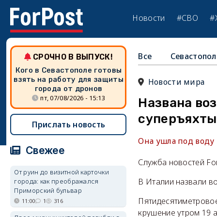
Новости
#СВО
#
Все
Севастопол
СРОЧНО В ВЫПУСК!
Кого в Севастополе готовы
взять на работу для защиты
Новости мира
города от дронов
пт, 07/08/2026 - 15:13
Названа во
суперъяхты
Прислать новость
Она ушла под воду
Свежее
Служба новостей Fo
От руин до визитной карточки
В Италии назвали в
города: как преображался
Приморский бульвар
Пятидесятиметровое
11:00
1
316
крушение утром 19 а