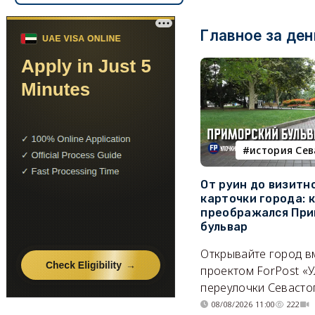
Главное за ден
история Се
От руин до визитн
карточки города: 
преображался При
бульвар
Открывайте город в
проектом ForPost «У
переулочки Севасто
08/08/2026 11:00
222