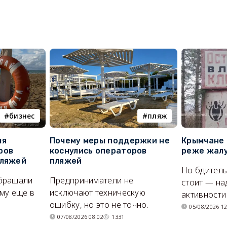
бизнес
пляж
ля
Почему меры поддержки не
Крымчане 
ров
коснулись операторов
реже жалу
пляжей
пляжей
Но бдитель
бращали
Предприниматели не
стоит — на
му еще в
исключают техническую
активности
ошибку, но это не точно.
05/08/2026 12
07/08/2026 08:02
1331