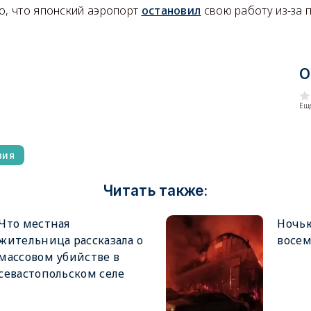
о, что японский аэропорт
остановил
свою работу из-за 
О
Еще
вия
Читать также:
Что местная
Ночью
жительница рассказала о
восе
массовом убийстве в
севастопольском селе