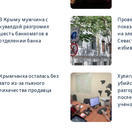
В Крыму мужчина с
Прове
кувалдой разгромил
показ
шесть банкоматов в
на эл
отделении банка
Севас
избив
Крымчанка осталась без
Хулиг
авто из-за пьяного
убийс
лихачества продавца
разго
после
учёно