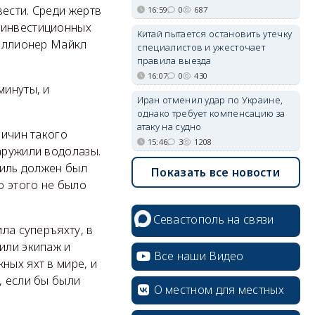
ести. Среди жертв
16:59
0
687
 инвестиционных
Китай пытается остановить утечку
миллионер Майкл
специалистов и ужесточает
правила выезда
16:07
0
430
минуты, и
Иран отменил удар по Украине,
однако требует компенсацию за
атаку на судно
ричин такого
15:46
3
1208
аружили водолазы.
киль должен был
Показать все новости
о этого не было
Севастополь на связи
ила суперъяхту, в
или экипаж и
Все наши Видео
ных яхт в мире, и
, если бы были
О местном для местных