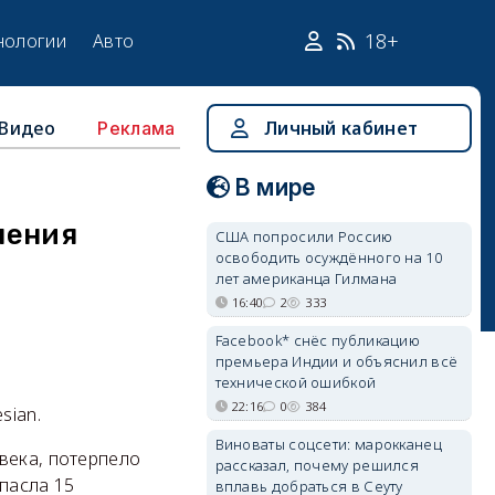
18+
нологии
Авто
Видео
Личный кабинет
Реклама
В мире
ления
США попросили Россию
освободить осуждённого на 10
лет американца Гилмана
16:40
2
333
Facebook* снёс публикацию
премьера Индии и объяснил всё
технической ошибкой
22:16
0
384
sian.
Виноваты соцсети: марокканец
века, потерпело
рассказал, почему решился
пасла 15
вплавь добраться в Сеуту