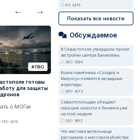
0
6215
Показать все новости
Обсуждаемое
В Севастополе утвердили проект
застройки центра Балаклавы
32
5524
ПВО
катера
Возле памятника «Солдату и
Матросу» появятся каскадные
вастополе готовы
Украинский БЭК выгнал
Г
водопады
работу для защиты
отдыхающих с пляжей Ялты
р
29
4213
 дронов
э
Людей эвакуируют с
Севастопольцам обещают
нать о МОГах
Эн
набережной крымского
хорошие новости о бензине уже
д
на этой неделе
курорта, проводится
23
5812
н
:13
6216
разминирование.
07/08/2026 14:15
5197
Что местная жительница
рассказала о массовом убийстве